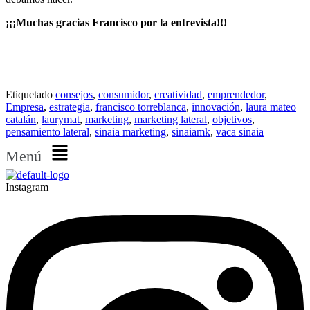
¡¡¡Muchas gracias Francisco por la entrevista!!!
Etiquetado
consejos
,
consumidor
,
creatividad
,
emprendedor
,
Empresa
,
estrategia
,
francisco torreblanca
,
innovación
,
laura mateo
catalán
,
laurymat
,
marketing
,
marketing lateral
,
objetivos
,
pensamiento lateral
,
sinaia marketing
,
sinaiamk
,
vaca sinaia
Menú
Instagram