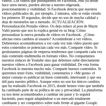
vídeos. Los vídeos que publiquemos en Facebook, esto ya desde
hace unos meses, pueden afectar a nuestro edgerank,
posicionamiento y visibilidad. Si Facebook detecta que nuestros
vídeos publicados de, por ejemplo, 2 minutos, sólo se están viendo
los primeros 30 segundos, decide que no son de mucha calidad y
deja de mostrarlos tan a menudo. ACTUALIZACIÓN:
Personalización Pestaña vídeos. Os dejo enlace al post de Mayte
Vañó puesto que nos lo explica genial en su blog: Cómo
personalizar la nueva pestaña de vídeos en Facebook. ¿Cómo
afectan estos cambios al usuario? Acostúmbrate a ver vídeos.
Deberemos acostumbrarnos a ver cada vez más vídeo puesto que
estos contenidos se potencian cada vez más. Comparte vídeo. Si
gestionamos páginas de empresa tendremos que compartir cada vez
más contenido multimedia en formato vídeo. No compartamos
nuestros enlaces de Youtube sino que debemos subir directamente
nuestros vídeos a Facebook para ganar visibilidad. De esta forma
Facebook lo muestra mucho más. Comparte buenos contenidos. Si
queremos tener éxito, visibilidad, comentarios y «Me gusta» el
mejor consejo es publicar un buen contenido, interesante y que sea
útil para nuestro público. Aunque estos no son los únicos cambios
que ha realizado Facebook en 2015, donde hemos visto que también
ha cambiado parte de su política de uso y privacidad. La plataforma
ya nos tiene acostumbrados a cambiar sin parar y lo seguirá
haciendo, para seguir adaptándose a un mercado totalmente
cambiante y ser competitivo sobre todo frente al gigante Google.