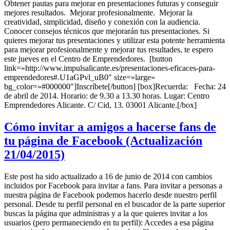
Obtener pautas para mejorar en presentaciones futuras y conseguir
mejores resultados. Mejorar profesionalmente. Mejorar la
creatividad, simplicidad, diseño y conexión con la audiencia.
Conocer consejos técnicos que mejorarán tus presentaciones. Si
quieres mejorar tus presentaciones y utilizar esta potente herramienta
para mejorar profesionalmente y mejorar tus resultades, te espero
este jueves en el Centro de Emprendedores. [button
link=»http://www.impulsalicante.es/presentaciones-eficaces-para-
emprendedores#.U1aGPvl_uB0″ size=»large»
bg_color=»#000000″]Inscríbete[/button] [box]Recuerda: Fecha: 24
de abril de 2014. Horario: de 9.30 a 13.30 horas. Lugar: Centro
Emprendedores Alicante. C/ Cid, 13. 03001 Alicante.[/box]
Cómo invitar a amigos a hacerse fans de
tu página de Facebook (Actualización
21/04/2015)
Este post ha sido actualizado a 16 de junio de 2014 con cambios
incluidos por Facebook para invitar a fans. Para invitar a personas a
nuestra página de Facebook podemos hacerlo desde nuestro perfil
personal. Desde tu perfil personal en el buscador de la parte superior
buscas la página que administras y a la que quieres invitar a los
usuarios (pero permaneciendo en tu perfil): Accedes a esa página