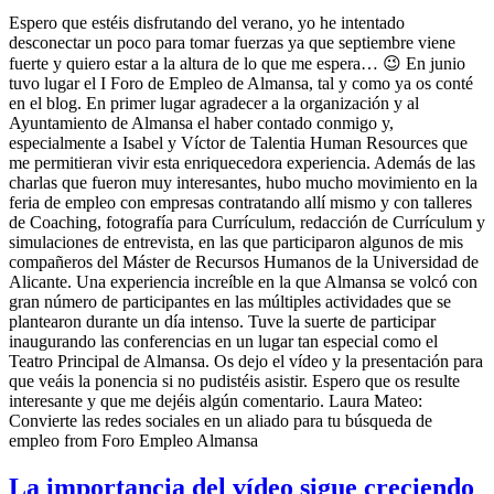
Espero que estéis disfrutando del verano, yo he intentado
desconectar un poco para tomar fuerzas ya que septiembre viene
fuerte y quiero estar a la altura de lo que me espera… 😉 En junio
tuvo lugar el I Foro de Empleo de Almansa, tal y como ya os conté
en el blog. En primer lugar agradecer a la organización y al
Ayuntamiento de Almansa el haber contado conmigo y,
especialmente a Isabel y Víctor de Talentia Human Resources que
me permitieran vivir esta enriquecedora experiencia. Además de las
charlas que fueron muy interesantes, hubo mucho movimiento en la
feria de empleo con empresas contratando allí mismo y con talleres
de Coaching, fotografía para Currículum, redacción de Currículum y
simulaciones de entrevista, en las que participaron algunos de mis
compañeros del Máster de Recursos Humanos de la Universidad de
Alicante. Una experiencia increíble en la que Almansa se volcó con
gran número de participantes en las múltiples actividades que se
plantearon durante un día intenso. Tuve la suerte de participar
inaugurando las conferencias en un lugar tan especial como el
Teatro Principal de Almansa. Os dejo el vídeo y la presentación para
que veáis la ponencia si no pudistéis asistir. Espero que os resulte
interesante y que me dejéis algún comentario. Laura Mateo:
Convierte las redes sociales en un aliado para tu búsqueda de
empleo from Foro Empleo Almansa
La importancia del vídeo sigue creciendo