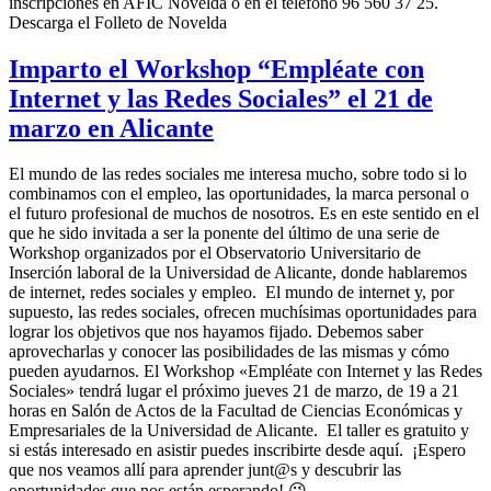
inscripciones en AFIC Novelda o en el teléfono 96 560 37 25.
Descarga el Folleto de Novelda
Imparto el Workshop “Empléate con
Internet y las Redes Sociales” el 21 de
marzo en Alicante
El mundo de las redes sociales me interesa mucho, sobre todo si lo
combinamos con el empleo, las oportunidades, la marca personal o
el futuro profesional de muchos de nosotros. Es en este sentido en el
que he sido invitada a ser la ponente del último de una serie de
Workshop organizados por el Observatorio Universitario de
Inserción laboral de la Universidad de Alicante, donde hablaremos
de internet, redes sociales y empleo. El mundo de internet y, por
supuesto, las redes sociales, ofrecen muchísimas oportunidades para
lograr los objetivos que nos hayamos fijado. Debemos saber
aprovecharlas y conocer las posibilidades de las mismas y cómo
pueden ayudarnos. El Workshop «Empléate con Internet y las Redes
Sociales» tendrá lugar el próximo jueves 21 de marzo, de 19 a 21
horas en Salón de Actos de la Facultad de Ciencias Económicas y
Empresariales de la Universidad de Alicante. El taller es gratuito y
si estás interesado en asistir puedes inscribirte desde aquí. ¡Espero
que nos veamos allí para aprender junt@s y descubrir las
oportunidades que nos están esperando! 😉