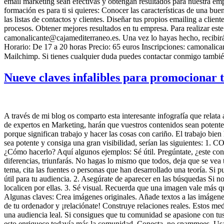
email marketing sean efectivas y obtengan resultados para nuestra em
formación es para ti si quieres: Conocer las características de un
las listas de contactos y clientes. Diseñar tus propios emailing a cli
procesos. Obtener mejores resultados en tu empresa. Para realizar este 
camonalicante@cajamediterraneo.es. Una vez lo hayas hecho, recibirás
Horario: De 17 a 20 horas Precio: 65 euros Inscripciones: camonali
Mailchimp. Si tienes cualquier duda puedes contactar conmigo tambi
Nueve claves infalibles para promocionar 
A través de mi blog os comparto esta interesante infografía que relata
de expertos en Marketing, harán que vuestros contenidos sean potentes
porque significan trabajo y hacer las cosas con cariño. El trabajo bie
sea potente y consiga una gran visibilidad, serían las siguientes: 1.
¿Cómo hacerlo? Aquí algunos ejemplos: Sé útil. Pregúntate, ¿este conte
diferencias, triunfarás. No hagas lo mismo que todos, deja que se vea
tema, cita las fuentes o personas que han desarrollado una teoría. Si
útil para tu audiencia. 2. Asegúrate de aparecer en las búsquedas Si n
localicen por ellas. 3. Sé visual. Recuerda que una imagen vale más qu
Algunas claves: Crea imágenes originales. Añade textos a las imágenes.
de tu ordenador y ¡relaciónate! Construye relaciones reales. Estos med
una audiencia leal. Si consigues que tu comunidad se apasione con tu
esto enriquece todavía más la comunidad. Conecta, no spammees. Usa 