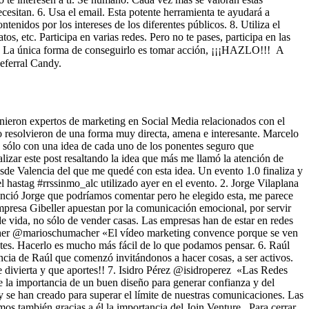
cesitan. 6. Usa el email. Esta potente herramienta te ayudará a
enidos por los intereses de los diferentes públicos. 8. Utiliza el
s, etc. Participa en varias redes. Pero no te pases, participa en las
ra. La única forma de conseguirlo es tomar acción, ¡¡¡HAZLO!!! A
es Referral Candy.
nieron expertos de marketing en Social Media relacionados con el
lo resolvieron de una forma muy directa, amena e interesante. Marcelo
s sólo con una idea de cada uno de los ponentes seguro que
izar este post resaltando la idea que más me llamó la atención de
de Valencia del que me quedé con esta idea. Un evento 1.0 finaliza y
l hastag #rrssinmo_alc utilizado ayer en el evento. 2. Jorge Vilaplana
nunció Jorge que podríamos comentar pero he elegido esta, me parece
presa Gibeller apuestan por la comunicación emocional, por servir
e vida, no sólo de vender casas. Las empresas han de estar en redes
macher @marioschumacher «El vídeo marketing convence porque se ven
tes. Hacerlo es mucho más fácil de lo que podamos pensar. 6. Raúl
cia de Raúl que comenzó invitándonos a hacer cosas, a ser activos.
e divierta y que aportes!! 7. Isidro Pérez @isidroperez «Las Redes
e la importancia de un buen diseño para generar confianza y del
se han creado para superar el límite de nuestras comunicaciones. Las
os también gracias a él la importancia del Join Venture. Para cerrar