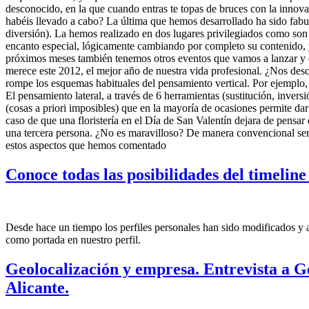
desconocido, en la que cuando entras te topas de bruces con la innovac
habéis llevado a cabo? La última que hemos desarrollado ha sido fabul
diversión). La hemos realizado en dos lugares privilegiados como so
encanto especial, lógicamente cambiando por completo su contenido,
próximos meses también tenemos otros eventos que vamos a lanzar y d
merece este 2012, el mejor año de nuestra vida profesional. ¿Nos desc
rompe los esquemas habituales del pensamiento vertical. Por ejemplo,
El pensamiento lateral, a través de 6 herramientas (sustitución, inver
(cosas a priori imposibles) que en la mayoría de ocasiones permite dar
caso de que una floristería en el Día de San Valentín dejara de pens
una tercera persona. ¿No es maravilloso? De manera convencional serí
estos aspectos que hemos comentado
Conoce todas las posibilidades del timelin
Desde hace un tiempo los perfiles personales han sido modificados y
como portada en nuestro perfil.
Geolocalización y empresa. Entrevista a 
Alicante.