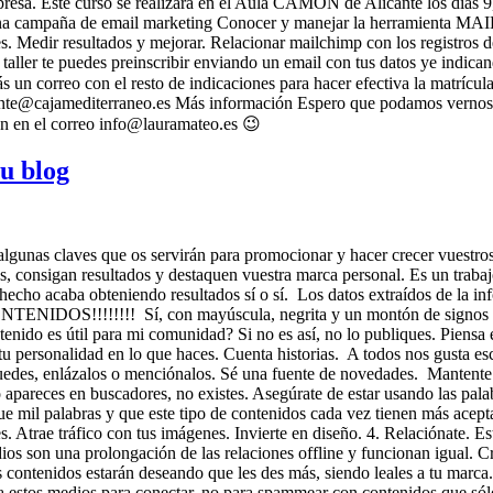
presa. Este curso se realizará en el Aula CAMON de Alicante los días 9
a buena campaña de email marketing Conocer y manejar la herramienta M
entes. Medir resultados y mejorar. Relacionar mailchimp con los registro
taller te puedes preinscribir enviando un email con tus datos ye indican
 un correo con el resto de indicaciones para hacer efectiva la matríc
cante@cajamediterraneo.es Más información Espero que podamos vernos
én en el correo info@lauramateo.es 😉
tu blog
 algunas claves que os servirán para promocionar y hacer crecer vuestros
, consigan resultados y destaquen vuestra marca personal. Es un trabajo 
n hecho acaba obteniendo resultados sí o sí. Los datos extraídos de la i
 CONTENIDOS!!!!!!!! Sí, con mayúscula, negrita y un montón de signos de
nido es útil para mi comunidad? Si no es así, no lo publiques. Piensa e
 tu personalidad en lo que haces. Cuenta historias. A todos nos gusta e
 puedes, enlázalos o menciónalos. Sé una fuente de novedades. Mantente 
o apareces en buscadores, no existes. Asegúrate de estar usando las pala
e mil palabras y que este tipo de contenidos cada vez tienen más aceptac
 Atrae tráfico con tus imágenes. Invierte en diseño. 4. Relaciónate. Est
ios son una prolongación de las relaciones offline y funcionan igual. C
s contenidos estarán deseando que les des más, siendo leales a tu marc
estos medios para conectar, no para spammear con contenidos que sólo 