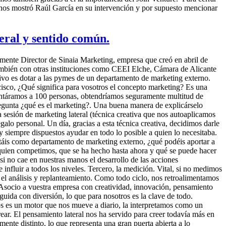
 nos mostró Raúl García en su intervención y por supuesto mencionar
eral y sentido común.
nte Director de Sinaia Marketing, empresa que creó en abril de
mbién con otras instituciones como CEEI Elche, Cámara de Alicante
tivo es dotar a las pymes de un departamento de marketing externo.
isco, ¿Qué significa para vosotros el concepto marketing? Es una
eguntáramos a 100 personas, obtendríamos seguramente multitud de
pregunta ¿qué es el marketing?. Una buena manera de explicárselo
esión de marketing lateral (técnica creativa que nos autoaplicamos
alo personal. Un día, gracias a esta técnica creativa, decidimos darle
 y siempre dispuestos ayudar en todo lo posible a quien lo necesitaba.
ntáis como departamento de marketing externo, ¿qué podéis aportar a
a quien competimos, que se ha hecho hasta ahora y qué se puede hacer
si no cae en nuestras manos el desarrollo de las acciones
nfluir a todos los niveles. Tercero, la medición. Vital, si no medimos
 el análisis y replanteamiento. Como todo ciclo, nos retroalimentamos
s. Asocio a vuestra empresa con creatividad, innovación, pensamiento
ida con diversión, lo que para nosotros es la clave de todo.
os es un motor que nos mueve a diario, la interpretamos como un
rear. El pensamiento lateral nos ha servido para creer todavía más en
mente distinto, lo que representa una gran puerta abierta a lo