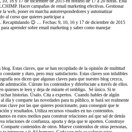
, 10, 16 y 17 de diciembre de 2015 en horario de 17 a 20 horas. Esta
AILCHIMP. Hacer campañas de email marketing efectivas. Gestionar
s de la web, poner en marcha autorrespondedores y automatizar
do al curso que quieres participar a
ula. Recapitulando 😉 … Fechas: 9, 10, 16 y 17 de diciembre de 2015
 para aprender sobre email marketing y saber como manejar
 blog. Estas claves, que se han recopilado de la opinión de multitud
constante y duro, pero muy satisfactorio. Estas claves son infalibles
nfografía nos dicen que algunas claves para que nuestro blog crezca,
 admiración. Cúrrate los contenidos y diferénciate a través de ellos.
n quienes te leen y deja de mirarte el ombligo. Sé único. Si te
scuchar historias. Úsalo. Cita a expertos. Cuando hables de algún
al día y comparte las novedades para tu público, te hará ser realmente
bras clave por las que quieres posicionarte, para conseguir que te
ión y resultados. Utiliza recursos visuales en tus contenidos.
amos en estos medios para construir relaciones así que sal de detrás
rea relaciones de confianza, aporta y deja que te aporten. Construye
a. Comparte contenidos de otros. Mueve contenidos de otras personas,
te interesen a ti. Sé humano. Cada vez más se valoran estas