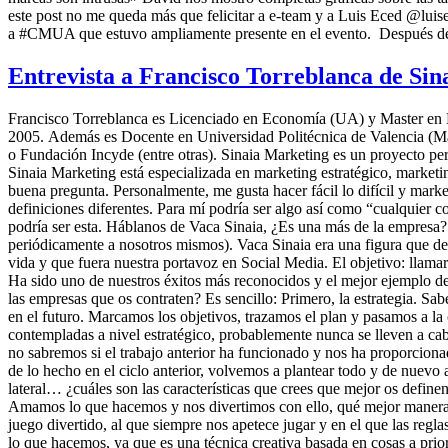
este post no me queda más que felicitar a e-team y a Luis Eced @luis
a #CMUA que estuvo ampliamente presente en el evento. Después de
Entrevista a Francisco Torreblanca de Sin
Francisco Torreblanca es Licenciado en Economía (UA) y Master en D
2005. Además es Docente en Universidad Politécnica de Valencia (Ma
o Fundación Incyde (entre otras). Sinaia Marketing es un proyecto per
Sinaia Marketing está especializada en marketing estratégico, market
buena pregunta. Personalmente, me gusta hacer fácil lo difícil y mark
definiciones diferentes. Para mí podría ser algo así como “cualquier 
podría ser esta. Háblanos de Vaca Sinaia, ¿Es una más de la empresa
periódicamente a nosotros mismos). Vaca Sinaia era una figura que desd
vida y que fuera nuestra portavoz en Social Media. El objetivo: llamar
Ha sido uno de nuestros éxitos más reconocidos y el mejor ejemplo de
las empresas que os contraten? Es sencillo: Primero, la estrategia. 
en el futuro. Marcamos los objetivos, trazamos el plan y pasamos a la 
contempladas a nivel estratégico, probablemente nunca se lleven a cab
no sabremos si el trabajo anterior ha funcionado y nos ha proporciona
de lo hecho en el ciclo anterior, volvemos a plantear todo y de nuevo
lateral… ¿cuáles son las características que crees que mejor os defi
Amamos lo que hacemos y nos divertimos con ello, qué mejor manera de
juego divertido, al que siempre nos apetece jugar y en el que las regl
lo que hacemos, ya que es una técnica creativa basada en cosas a priori