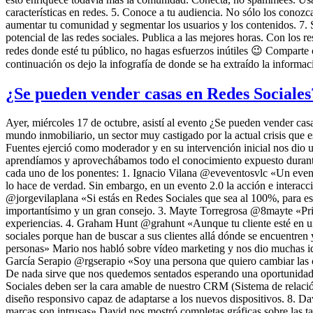
características en redes. 5. Conoce a tu audiencia. No sólo los conozc
aumentar tu comunidad y segmentar los usuarios y los contenidos. 7. Seg
potencial de las redes sociales. Publica a las mejores horas. Con los r
redes donde esté tu público, no hagas esfuerzos inútiles 😉 Comparte
continuación os dejo la infografía de donde se ha extraído la info
¿Se pueden vender casas en Redes Sociale
Ayer, miércoles 17 de octubre, asistí al evento ¿Se pueden vender c
mundo inmobiliario, un sector muy castigado por la actual crisis que 
Fuentes ejerció como moderador y en su intervención inicial nos dio 
aprendíamos y aprovechábamos todo el conocimiento expuesto durante la
cada uno de los ponentes: 1. Ignacio Vilana @eveventosvlc «Un event
lo hace de verdad. Sin embargo, en un evento 2.0 la acción e interacci
@jorgevilaplana «Si estás en Redes Sociales que sea al 100%, para est
importantísimo y un gran consejo. 3. Mayte Torregrosa @8mayte «Prim
experiencias. 4. Graham Hunt @grahunt «Aunque tu cliente esté en un d
sociales porque han de buscar a sus clientes allá dónde se encuent
personas» Mario nos habló sobre vídeo marketing y nos dio muchas id
García Serapio @rgserapio «Soy una persona que quiero cambiar las c
De nada sirve que nos quedemos sentados esperando una oportunidad, he
Sociales deben ser la cara amable de nuestro CRM (Sistema de relació
diseño responsivo capaz de adaptarse a los nuevos dispositivos. 8. 
marcas son intrusas» David nos mostró completas gráficas sobre las ta