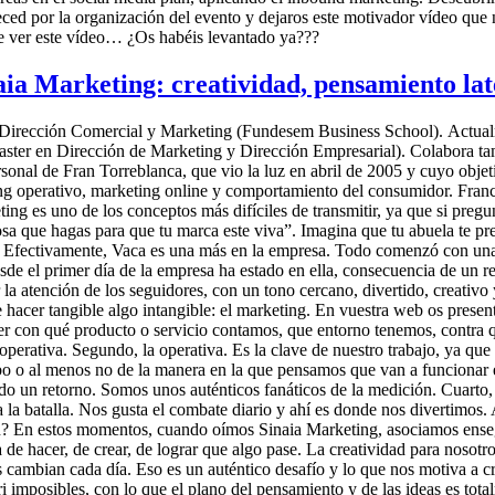
eced por la organización del evento y dejaros este motivador vídeo que
 ver este vídeo… ¿Os habéis levantado ya???
aia Marketing: creatividad, pensamiento lat
irección Comercial y Marketing (Fundesem Business School). Actualme
ster en Dirección de Marketing y Dirección Empresarial). Colabora ta
sonal de Fran Torreblanca, que vio la luz en abril de 2005 y cuyo obje
ing operativo, marketing online y comportamiento del consumidor. Franc
eting es uno de los conceptos más difíciles de transmitir, ya que si pr
cosa que hagas para que tu marca este viva”. Imagina que tu abuela te 
? Efectivamente, Vaca es una más en la empresa. Todo comenzó con una s
e el primer día de la empresa ha estado en ella, consecuencia de un reg
 la atención de los seguidores, con un tono cercano, divertido, creativo
 hacer tangible algo intangible: el marketing. En vuestra web os prese
Saber con qué producto o servicio contamos, que entorno tenemos, contr
operativa. Segundo, la operativa. Es la clave de nuestro trabajo, ya que 
o o al menos no de la manera en la que pensamos que van a funcionar e i
do un retorno. Somos unos auténticos fanáticos de la medición. Cuarto,
 a la batalla. Nos gusta el combate diario y ahí es donde nos divertimo
nen? En estos momentos, cuando oímos Sinaia Marketing, asociamos ensegu
 hacer, de crear, de lograr que algo pase. La creatividad para nosotr
as cambian cada día. Eso es un auténtico desafío y lo que nos motiva a c
 imposibles, con lo que el plano del pensamiento y de las ideas es total