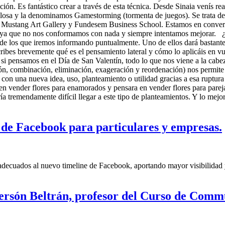
ión. Es fantástico crear a través de esta técnica. Desde Sinaia venís r
osa y la denominamos Gamestorming (tormenta de juegos). Se trata de ot
n Mustang Art Gallery y Fundesem Business School. Estamos en conversa
 ya que no nos conformamos con nada y siempre intentamos mejorar. ¿A
e los que iremos informando puntualmente. Uno de ellos dará bastante
ribes brevemente qué es el pensamiento lateral y cómo lo aplicáis en vu
 si pensamos en el Día de San Valentín, todo lo que nos viene a la cab
sión, combinación, eliminación, exageración y reordenación) nos permite
 con una nueva idea, uso, planteamiento o utilidad gracias a esa ruptura
ar en vender flores para enamorados y pensara en vender flores para pa
a tremendamente difícil llegar a este tipo de planteamientos. Y lo mej
e de Facebook para particulares y empresas.
 adecuados al nuevo timeline de Facebook, aportando mayor visibilidad 
Gersón Beltrán, profesor del Curso de Comm