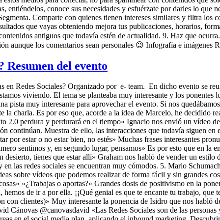
as, entiéndelos, conoce sus necesidades y esfuérzate por darles lo que ne
menta. Comparte con quienes tienen intereses similares y filtra los cont
esultados que vayas obteniendo mejora tus publicaciones, horarios, formato
 contenidos antiguos que todavía estén de actualidad. 9. Haz que ocur
rmación aunque los comentarios sean personales 😉 Infografía e imágen
s? Resumen del evento
asas en Redes Sociales? Organizado por e- team. En dicho evento se reu
estamos viviendo. El tema se planteaba muy interesante y los ponentes 
una pista muy interesante para aprovechar el evento. Si nos quedábamo
 charla. Es por eso que, acorde a la idea de Marcelo, he decidido real
o 2.0 perdura y perdurará en el tiempo» Ignacio nos envió un vídeo des
ón continúan. Muestra de ello, las interacciones que todavía siguen en e
ar por estar o no estar bien, no estés» Muchas frases interesantes pro
ero sentimos y, en segundo lugar, pensamos» Es por esto que en la em
esierto, tienes que estar allí» Graham nos habló de vender un estilo d
ren y en las redes sociales se encuentran muy cómodos. 5. Mario Schu
eas sobre vídeos que podemos realizar de forma fácil y sin grandes cos
osas» «¿Trabajas o aportas?» Grandes dosis de positivismo en la ponen
mos de ir a por ella. ¡¡Qué genial es que te encante tu trabajo, que t
n con clientes)» Muy interesante la ponencia de Isidro que nos habló d
David Cánovas @canovasdavid «Las Redes Sociales son de las personas y 
reas en el social media plan, aplicando el inbound marketing. Descubrim