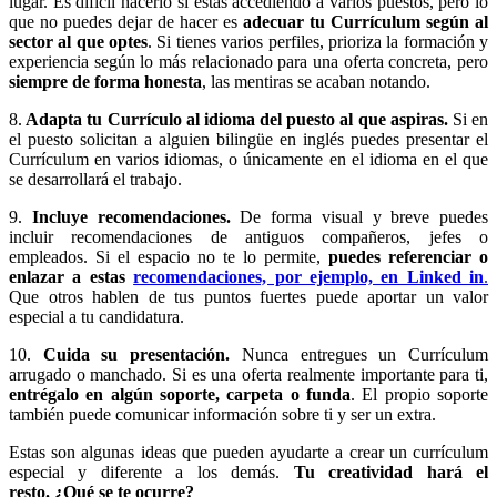
lugar. Es difícil hacerlo si estás accediendo a varios puestos, pero lo
que no puedes dejar de hacer es
adecuar tu Currículum según al
sector al que optes
. Si tienes varios perfiles, prioriza la formación y
experiencia según lo más relacionado para una oferta concreta, pero
siempre de forma honesta
, las mentiras se acaban notando.
8.
Adapta tu Currículo al idioma del puesto al que aspiras.
Si en
el puesto solicitan a alguien bilingüe en inglés puedes presentar el
Currículum en varios idiomas, o únicamente en el idioma en el que
se desarrollará el trabajo.
9.
Incluye recomendaciones.
De forma visual y breve puedes
incluir recomendaciones de antiguos compañeros, jefes o
empleados. Si el espacio no te lo permite,
puedes referenciar o
enlazar a estas
recomendaciones, por ejemplo, en Linked in
.
Que otros hablen de tus puntos fuertes puede aportar un valor
especial a tu candidatura.
10.
Cuida su presentación.
Nunca entregues un Currículum
arrugado o manchado. Si es una oferta realmente importante para ti,
entrégalo en algún soporte, carpeta o funda
. El propio soporte
también puede comunicar información sobre ti y ser un extra.
Estas son algunas ideas que pueden ayudarte a crear un currículum
especial y diferente a los demás.
Tu creatividad hará el
resto. ¿Qué se te ocurre?