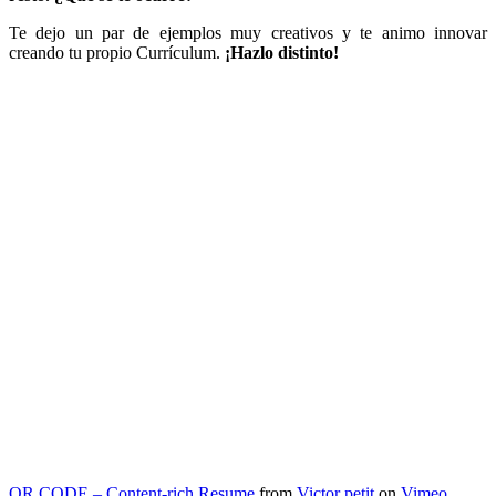
Te dejo un par de ejemplos muy creativos y te animo innovar
creando tu propio Currículum.
¡Hazlo distinto!
QR CODE – Content-rich Resume
from
Victor petit
on
Vimeo
.