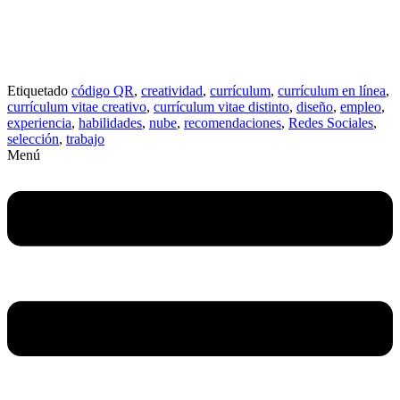
Etiquetado
código QR
,
creatividad
,
currículum
,
currículum en línea
,
currículum vitae creativo
,
currículum vitae distinto
,
diseño
,
empleo
,
experiencia
,
habilidades
,
nube
,
recomendaciones
,
Redes Sociales
,
selección
,
trabajo
Menú