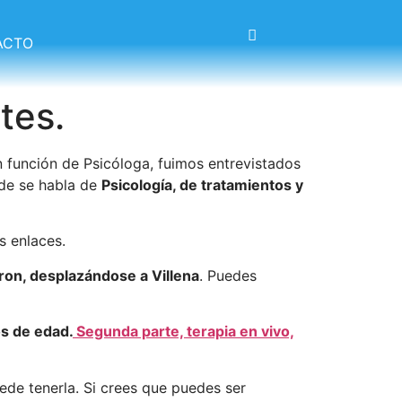
ACTO
tes.
 función de Psicóloga, fuimos entrevistados
nde se habla de
Psicología, de tratamientos y
s enlaces.
aron, desplazándose a Villena
. Puedes
os de edad.
Segunda parte, terapia en vivo,
de tenerla. Si crees que puedes ser