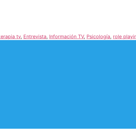
terapia tv
,
Entrevista
,
Información TV
,
Psicología
,
role playi