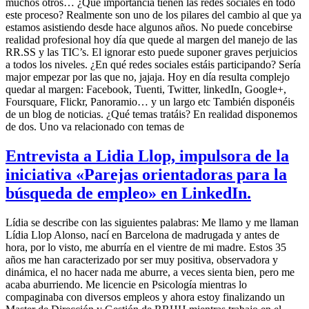
muchos otros… ¿Qué importancia tienen las redes sociales en todo
este proceso? Realmente son uno de los pilares del cambio al que ya
estamos asistiendo desde hace algunos años. No puede concebirse
realidad profesional hoy día que quede al margen del manejo de las
RR.SS y las TIC’s. El ignorar esto puede suponer graves perjuicios
a todos los niveles. ¿En qué redes sociales estáis participando? Sería
major empezar por las que no, jajaja. Hoy en día resulta complejo
quedar al margen: Facebook, Tuenti, Twitter, linkedIn, Google+,
Foursquare, Flickr, Panoramio… y un largo etc También disponéis
de un blog de noticias. ¿Qué temas tratáis? En realidad disponemos
de dos. Uno va relacionado con temas de
Entrevista a Lidia Llop, impulsora de la
iniciativa «Parejas orientadoras para la
búsqueda de empleo» en LinkedIn.
Lídia se describe con las siguientes palabras: Me llamo y me llaman
Lídia Llop Alonso, nací en Barcelona de madrugada y antes de
hora, por lo visto, me aburría en el vientre de mi madre. Estos 35
años me han caracterizado por ser muy positiva, observadora y
dinámica, el no hacer nada me aburre, a veces sienta bien, pero me
acaba aburriendo. Me licencie en Psicología mientras lo
compaginaba con diversos empleos y ahora estoy finalizando un