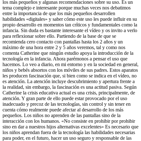
los más pequeños y algunas recomendaciones sobre su uso. Es un
tema complejo e interesante porque muchas veces nos debatimos
entre la importancia de que los más pequeños desarrollen
habilidades «digitales» y saber cómo este uso les puede influir en su
propio desarrollo en momentos tan críticos y fundamentales como la
infancia. Sin duda es bastante interesante el vídeo y os invito a verlo
para reflexionar sobre ello. Partiendo de la base de que se
recomienda cero contacto con pantallas hasta los 2 años y un
máximo de una hora entre 2 y 5 años veremos, tal y como nos
comenta Catherine que ningún estudio apoya la introducción de la
tecnología en la infancia. Ahora parémonos a pensar el uso que
hacemos. Lo veo a diario, en mi entorno y en la sociedad en general,
niños y bebés absortos con los móviles de sus padres. Estos aparatos
les producen fascinación que, si bien como se indica en el vídeo, no
es atención. La atención incluye descubrimiento y apertura frente a
la realidad, sin embargo, la fascinación es una actitud pasiva. Según
Catherine la crisis educativa actual es una crisis, principalmente, de
atención. Y gran parte de ello puede estar provocado por el uso
inadecuado y precoz de las tecnologías, sin control y sin tener en
cuenta cómo realmente puede afectar al desarrollo de los más
pequeños. Los niños no aprenden de las pantallas sino de la
interacción con los humanos. «No consiste en prohibir por prohibir
sino en dar a nuestros hijos alternativas excelentes» Es necesario que
los niños aprendan fuera de la tecnología las habilidades necesarias
para poder, en el futuro, hacer un uso seguro y responsable de las