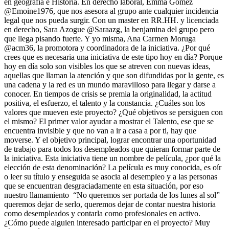
en geografía e Historia. En derecho laboral, Emma Gómez
@Emoine1976, que nos asesora al grupo ante cualquier incidencia
legal que nos pueda surgir. Con un master en RR.HH. y licenciada
en derecho, Sara Azogue @Saraazg, la benjamina del grupo pero
que llega pisando fuerte. Y yo misma, Ana Carmen Moruga
@acm36, la promotora y coordinadora de la iniciativa. ¿Por qué
crees que es necesaria una iniciativa de este tipo hoy en día? Porque
hoy en día solo son visibles los que se atreven con nuevas ideas,
aquellas que llaman la atención y que son difundidas por la gente, es
una cadena y la red es un mundo maravilloso para llegar y darse a
conocer. En tiempos de crisis se premia la originalidad, la actitud
positiva, el esfuerzo, el talento y la constancia. ¿Cuáles son los
valores que mueven este proyecto? ¿Qué objetivos se persiguen con
el mismo? El primer valor ayudar a mostrar el Talento, ese que se
encuentra invisible y que no van a ir a casa a por ti, hay que
moverse. Y el objetivo principal, lograr encontrar una oportunidad
de trabajo para todos los desempleados que quieran formar parte de
la iniciativa. Esta iniciativa tiene un nombre de película, ¿por qué la
elección de esta denominación? La película es muy conocida, es oír
o leer su título y enseguida se asocia al desempleo y a las personas
que se encuentran desgraciadamente en esta situación, por eso
nuestro llamamiento “No queremos ser portada de los lunes al sol”
queremos dejar de serlo, queremos dejar de contar nuestra historia
como desempleados y contarla como profesionales en activo.
¿Cómo puede alguien interesado participar en el proyecto? Muy