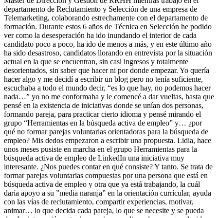
Master de Dirección y Gestión de RRHH mientras trabajo en el
departamento de Reclutamiento y Selección de una empresa de
Telemarketing, colaborando estrechamente con el departamento de
formación. Durante estos 6 años de Técnica en Selección he podido
ver como la desesperación ha ido inundando el interior de cada
candidato poco a poco, ha ido de menos a más, y en este último año
ha sido desastroso, candidatos llorando en entrevista por la situación
actual en la que se encuentran, sin casi ingresos y totalmente
desorientados, sin saber que hacer ni por donde empezar. Yo quería
hacer algo y me decidí a escribir un blog pero no tenía suficiente,
escuchaba a todo el mundo decir, “es lo que hay, no podemos hacer
nada…” yo no me conformaba y le comencé a dar vueltas, hasta que
pensé en la existencia de iniciativas donde se unían dos personas,
formando pareja, para practicar cierto idioma y pensé mirando el
grupo “Herramientas en la búsqueda activa de empleo” y… ¿por
qué no formar parejas voluntarias orientadoras para la búsqueda de
empleo? Mis dedos empezaron a escribir una propuesta. Lidia, hace
unos meses pusiste en marcha en el grupo Herramientas para la
búsqueda activa de empleo de LinkedIn una iniciativa muy
interesante. ¿Nos puedes contar en qué consiste? Y tanto. Se trata de
formar parejas voluntarias compuestas por una persona que está en
búsqueda activa de empleo y otra que ya está trabajando, la cuál
daría apoyo a su ”media naranja” en la orientación currícular, ayuda
con las vías de reclutamiento, compartir experiencias, motivar,
animar… lo que decida cada pareja, lo que se necesite y se pueda