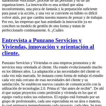
llamémosle «doctrina», procede de las personas y no de las
organizaciones. La innovación es una actitud que aúna
inconformismo, una pizca de fantasía y la preparación suficiente
para pasar a la acción, y una vez se convierte en hábito es difícil
volver atrás, por que cambia nuestra manera de pensar y de trabajar.
Por eso, las empresas que han asimilado la innovación ya no
conciben su modelo de gestión de otra forma y tratan de
perfeccionarlo continuamente. 6. ¿Cuáles
Entrevista a Punzano Servicios y
Viviendas, innovación y orientación al
cliente.
Punzano Servicios y Viviendas es una empresa promotora y de
servicios muy orientada al cliente. Ha estado evolucionando mucho
en los últimos años. La adaptación a las necesidades del cliente es
cada vez más marcada. Se instaura como forma de trabajo el estudio
cada vez más cercano de esas necesidades del cliente y su
satisfacción. Se establecen nuevos canales de comunicación con la
utilización de tecnologías 2.0. Prima el “dar antes de recibir”. De ahí
el que surjan proyectos como profesión y vivienda en los que el
equipo vuelca todos sus esfuerzos. El equipo está formado por un
grupo de profesionales, cada uno especialista en un área o materia,
lo cual enriquece tremendamente cada proyecto, cada idea. Se trata