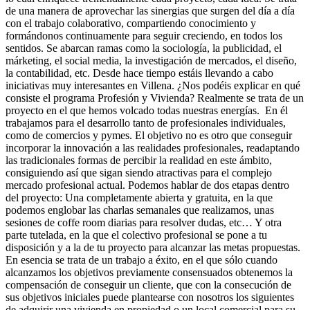
de una manera de aprovechar las sinergias que surgen del día a día
con el trabajo colaborativo, compartiendo conocimiento y
formándonos continuamente para seguir creciendo, en todos los
sentidos. Se abarcan ramas como la sociología, la publicidad, el
márketing, el social media, la investigación de mercados, el diseño,
la contabilidad, etc. Desde hace tiempo estáis llevando a cabo
iniciativas muy interesantes en Villena. ¿Nos podéis explicar en qué
consiste el programa Profesión y Vivienda? Realmente se trata de un
proyecto en el que hemos volcado todas nuestras energías. En él
trabajamos para el desarrollo tanto de profesionales individuales,
como de comercios y pymes. El objetivo no es otro que conseguir
incorporar la innovación a las realidades profesionales, readaptando
las tradicionales formas de percibir la realidad en este ámbito,
consiguiendo así que sigan siendo atractivas para el complejo
mercado profesional actual. Podemos hablar de dos etapas dentro
del proyecto: Una completamente abierta y gratuita, en la que
podemos englobar las charlas semanales que realizamos, unas
sesiones de coffe room diarias para resolver dudas, etc… Y otra
parte tutelada, en la que el colectivo profesional se pone a tu
disposición y a la de tu proyecto para alcanzar las metas propuestas.
En esencia se trata de un trabajo a éxito, en el que sólo cuando
alcanzamos los objetivos previamente consensuados obtenemos la
compensación de conseguir un cliente, que con la consecución de
sus objetivos iniciales puede plantearse con nosotros los siguientes
de adquirir una vivienda en propiedad o un local comercial para su