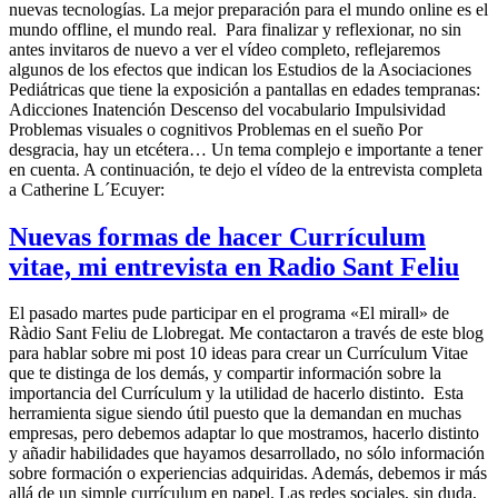
nuevas tecnologías. La mejor preparación para el mundo online es el
mundo offline, el mundo real. Para finalizar y reflexionar, no sin
antes invitaros de nuevo a ver el vídeo completo, reflejaremos
algunos de los efectos que indican los Estudios de la Asociaciones
Pediátricas que tiene la exposición a pantallas en edades tempranas:
Adicciones Inatención Descenso del vocabulario Impulsividad
Problemas visuales o cognitivos Problemas en el sueño Por
desgracia, hay un etcétera… Un tema complejo e importante a tener
en cuenta. A continuación, te dejo el vídeo de la entrevista completa
a Catherine L´Ecuyer:
Nuevas formas de hacer Currículum
vitae, mi entrevista en Radio Sant Feliu
El pasado martes pude participar en el programa «El mirall» de
Ràdio Sant Feliu de Llobregat. Me contactaron a través de este blog
para hablar sobre mi post 10 ideas para crear un Currículum Vitae
que te distinga de los demás, y compartir información sobre la
importancia del Currículum y la utilidad de hacerlo distinto. Esta
herramienta sigue siendo útil puesto que la demandan en muchas
empresas, pero debemos adaptar lo que mostramos, hacerlo distinto
y añadir habilidades que hayamos desarrollado, no sólo información
sobre formación o experiencias adquiridas. Además, debemos ir más
allá de un simple currículum en papel. Las redes sociales, sin duda,