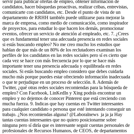
servir para publicar ofertas de empleo, obtener información de
candidatos, hacer búsquedas proactivas, realizar cribas, entrevistas,
comunicarte con candidatos, etc. Desde el punto de vista de un
departamento de RRHH también puede utilizarse para mejorar la
marca de empresa, como medio de comunicación, como inspirador
de proyectos, para estudiar lo que hacen los demás, promocionar
eventos, ofrecer un servicio de atención al empleado, etc. 7. ¿Crees
que es fundamental tener una adecuada presencia en redes sociales
si estás buscando empleo? No me creo mucho los estudios que
hablan de que más de un 80% de los reclutadores examinan los
perfiles de los candidatos en las redes sociales pero sí es cierto que
cada vez se hace con más frecuencia por lo que se hace más
importante tener una presencia adecuada y equilibrada en redes
sociales. Si estás buscando empleo considero que debes cuidarla
mucho más porque puedes estar ofreciendo información inadecuada
o que te perjudique en un proceso de selección. 8. Además de
Twitter, ¿qué otras redes sociales recomiendas para la búsqueda de
empleo? Con Facebook, LinKedIn y Xing podrás encontrar un
empleo y no dejemos de conocer Pinterest que está creciendo con
mucha fuerza. 9. Indicas que hay cuentas en Twitter interesantes
para cualquier candidato o persona que esté intentando conseguir un
trabajo. ¿Nos recomiendas alguna? @Laboralnews ja ja ja Hay
tantas cuentas interesantes que no quiero posicionarme sobre
ninguna pero sí diría que es interesante seguir cuentas personales de
profesionales de Recursos Humanos, de CEOS, de departamentos