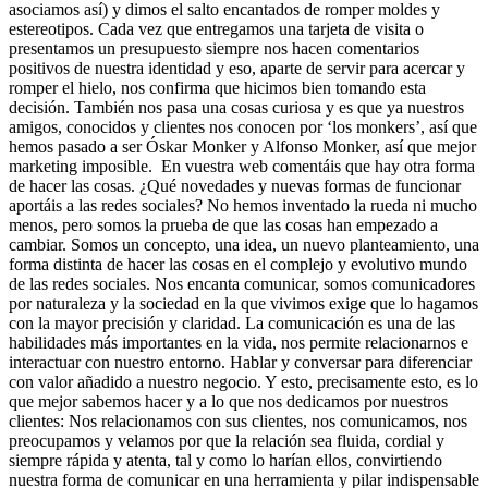
asociamos así) y dimos el salto encantados de romper moldes y
estereotipos. Cada vez que entregamos una tarjeta de visita o
presentamos un presupuesto siempre nos hacen comentarios
positivos de nuestra identidad y eso, aparte de servir para acercar y
romper el hielo, nos confirma que hicimos bien tomando esta
decisión. También nos pasa una cosas curiosa y es que ya nuestros
amigos, conocidos y clientes nos conocen por ‘los monkers’, así que
hemos pasado a ser Óskar Monker y Alfonso Monker, así que mejor
marketing imposible. En vuestra web comentáis que hay otra forma
de hacer las cosas. ¿Qué novedades y nuevas formas de funcionar
aportáis a las redes sociales? No hemos inventado la rueda ni mucho
menos, pero somos la prueba de que las cosas han empezado a
cambiar. Somos un concepto, una idea, un nuevo planteamiento, una
forma distinta de hacer las cosas en el complejo y evolutivo mundo
de las redes sociales. Nos encanta comunicar, somos comunicadores
por naturaleza y la sociedad en la que vivimos exige que lo hagamos
con la mayor precisión y claridad. La comunicación es una de las
habilidades más importantes en la vida, nos permite relacionarnos e
interactuar con nuestro entorno. Hablar y conversar para diferenciar
con valor añadido a nuestro negocio. Y esto, precisamente esto, es lo
que mejor sabemos hacer y a lo que nos dedicamos por nuestros
clientes: Nos relacionamos con sus clientes, nos comunicamos, nos
preocupamos y velamos por que la relación sea fluida, cordial y
siempre rápida y atenta, tal y como lo harían ellos, convirtiendo
nuestra forma de comunicar en una herramienta y pilar indispensable