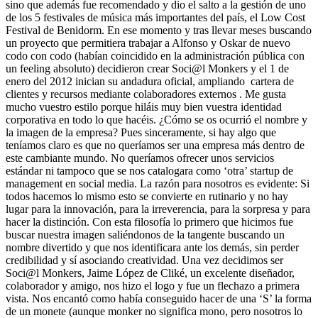
sino que además fue recomendado y dio el salto a la gestión de uno
de los 5 festivales de música más importantes del país, el Low Cost
Festival de Benidorm. En ese momento y tras llevar meses buscando
un proyecto que permitiera trabajar a Alfonso y Oskar de nuevo
codo con codo (habían coincidido en la administración pública con
un feeling absoluto) decidieron crear Soci@l Monkers y el 1 de
enero del 2012 inician su andadura oficial, ampliando cartera de
clientes y recursos mediante colaboradores externos . Me gusta
mucho vuestro estilo porque hiláis muy bien vuestra identidad
corporativa en todo lo que hacéis. ¿Cómo se os ocurrió el nombre y
la imagen de la empresa? Pues sinceramente, si hay algo que
teníamos claro es que no queríamos ser una empresa más dentro de
este cambiante mundo. No queríamos ofrecer unos servicios
estándar ni tampoco que se nos catalogara como ‘otra’ startup de
management en social media. La razón para nosotros es evidente: Si
todos hacemos lo mismo esto se convierte en rutinario y no hay
lugar para la innovación, para la irreverencia, para la sorpresa y para
hacer la distinción. Con esta filosofía lo primero que hicimos fue
buscar nuestra imagen saliéndonos de la tangente buscando un
nombre divertido y que nos identificara ante los demás, sin perder
credibilidad y sí asociando creatividad. Una vez decidimos ser
Soci@l Monkers, Jaime López de Cliké, un excelente diseñador,
colaborador y amigo, nos hizo el logo y fue un flechazo a primera
vista. Nos encantó como había conseguido hacer de una ‘S’ la forma
de un monete (aunque monker no significa mono, pero nosotros lo