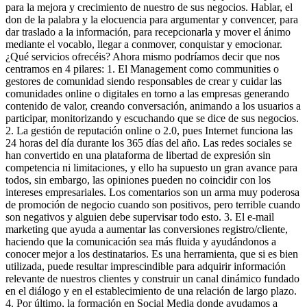
para la mejora y crecimiento de nuestro de sus negocios. Hablar, el
don de la palabra y la elocuencia para argumentar y convencer, para
dar traslado a la información, para recepcionarla y mover el ánimo
mediante el vocablo, llegar a conmover, conquistar y emocionar.
¿Qué servicios ofrecéis? Ahora mismo podríamos decir que nos
centramos en 4 pilares: 1. El Management como communities o
gestores de comunidad siendo responsables de crear y cuidar las
comunidades online o digitales en torno a las empresas generando
contenido de valor, creando conversación, animando a los usuarios a
participar, monitorizando y escuchando que se dice de sus negocios.
2. La gestión de reputación online o 2.0, pues Internet funciona las
24 horas del día durante los 365 días del año. Las redes sociales se
han convertido en una plataforma de libertad de expresión sin
competencia ni limitaciones, y ello ha supuesto un gran avance para
todos, sin embargo, las opiniones pueden no coincidir con los
intereses empresariales. Los comentarios son un arma muy poderosa
de promoción de negocio cuando son positivos, pero terrible cuando
son negativos y alguien debe supervisar todo esto. 3. El e-mail
marketing que ayuda a aumentar las conversiones registro/cliente,
haciendo que la comunicación sea más fluida y ayudándonos a
conocer mejor a los destinatarios. Es una herramienta, que si es bien
utilizada, puede resultar imprescindible para adquirir información
relevante de nuestros clientes y construir un canal dinámico fundado
en el diálogo y en el establecimiento de una relación de largo plazo.
4. Por último, la formación en Social Media donde ayudamos a