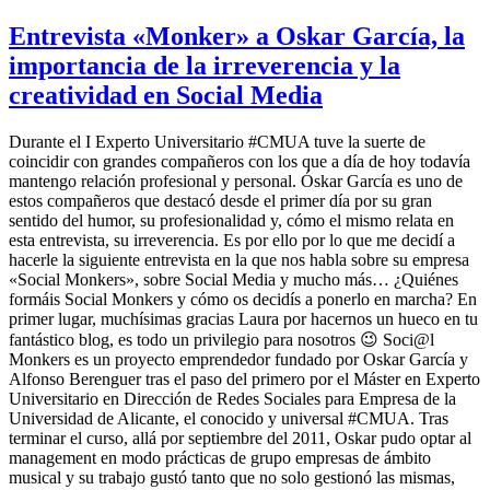
Entrevista «Monker» a Oskar García, la
importancia de la irreverencia y la
creatividad en Social Media
Durante el I Experto Universitario #CMUA tuve la suerte de
coincidir con grandes compañeros con los que a día de hoy todavía
mantengo relación profesional y personal. Óskar García es uno de
estos compañeros que destacó desde el primer día por su gran
sentido del humor, su profesionalidad y, cómo el mismo relata en
esta entrevista, su irreverencia. Es por ello por lo que me decidí a
hacerle la siguiente entrevista en la que nos habla sobre su empresa
«Social Monkers», sobre Social Media y mucho más… ¿Quiénes
formáis Social Monkers y cómo os decidís a ponerlo en marcha? En
primer lugar, muchísimas gracias Laura por hacernos un hueco en tu
fantástico blog, es todo un privilegio para nosotros 😉 Soci@l
Monkers es un proyecto emprendedor fundado por Oskar García y
Alfonso Berenguer tras el paso del primero por el Máster en Experto
Universitario en Dirección de Redes Sociales para Empresa de la
Universidad de Alicante, el conocido y universal #CMUA. Tras
terminar el curso, allá por septiembre del 2011, Oskar pudo optar al
management en modo prácticas de grupo empresas de ámbito
musical y su trabajo gustó tanto que no solo gestionó las mismas,