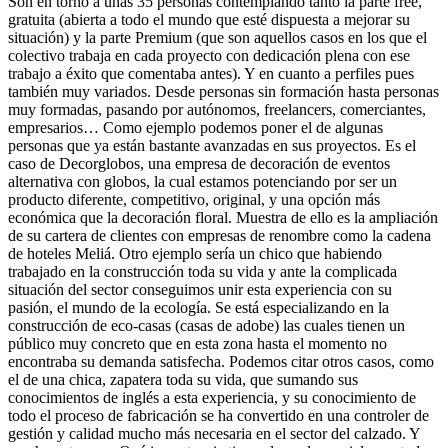
Son en torno a unas 35 personas contemplando tanto la parte free,
gratuita (abierta a todo el mundo que esté dispuesta a mejorar su
situación) y la parte Premium (que son aquellos casos en los que el
colectivo trabaja en cada proyecto con dedicación plena con ese
trabajo a éxito que comentaba antes). Y en cuanto a perfiles pues
también muy variados. Desde personas sin formación hasta personas
muy formadas, pasando por autónomos, freelancers, comerciantes,
empresarios… Como ejemplo podemos poner el de algunas
personas que ya están bastante avanzadas en sus proyectos. Es el
caso de Decorglobos, una empresa de decoración de eventos
alternativa con globos, la cual estamos potenciando por ser un
producto diferente, competitivo, original, y una opción más
económica que la decoración floral. Muestra de ello es la ampliación
de su cartera de clientes con empresas de renombre como la cadena
de hoteles Meliá. Otro ejemplo sería un chico que habiendo
trabajado en la construcción toda su vida y ante la complicada
situación del sector conseguimos unir esta experiencia con su
pasión, el mundo de la ecología. Se está especializando en la
construcción de eco-casas (casas de adobe) las cuales tienen un
público muy concreto que en esta zona hasta el momento no
encontraba su demanda satisfecha. Podemos citar otros casos, como
el de una chica, zapatera toda su vida, que sumando sus
conocimientos de inglés a esta experiencia, y su conocimiento de
todo el proceso de fabricación se ha convertido en una controler de
gestión y calidad mucho más necesaria en el sector del calzado. Y