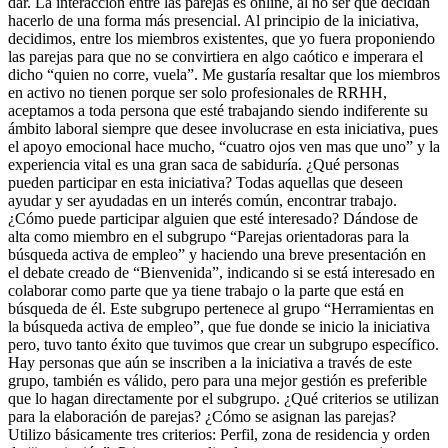
dar. La interacción entre las parejas es online, al no ser que decidan
hacerlo de una forma más presencial. Al principio de la iniciativa,
decidimos, entre los miembros existentes, que yo fuera proponiendo
las parejas para que no se convirtiera en algo caótico e imperara el
dicho “quien no corre, vuela”. Me gustaría resaltar que los miembros
en activo no tienen porque ser solo profesionales de RRHH,
aceptamos a toda persona que esté trabajando siendo indiferente su
ámbito laboral siempre que desee involucrase en esta iniciativa, pues
el apoyo emocional hace mucho, “cuatro ojos ven mas que uno” y la
experiencia vital es una gran saca de sabiduría. ¿Qué personas
pueden participar en esta iniciativa? Todas aquellas que deseen
ayudar y ser ayudadas en un interés común, encontrar trabajo.
¿Cómo puede participar alguien que esté interesado? Dándose de
alta como miembro en el subgrupo “Parejas orientadoras para la
búsqueda activa de empleo” y haciendo una breve presentación en
el debate creado de “Bienvenida”, indicando si se está interesado en
colaborar como parte que ya tiene trabajo o la parte que está en
búsqueda de él. Este subgrupo pertenece al grupo “Herramientas en
la búsqueda activa de empleo”, que fue donde se inicio la iniciativa
pero, tuvo tanto éxito que tuvimos que crear un subgrupo específico.
Hay personas que aún se inscriben a la iniciativa a través de este
grupo, también es válido, pero para una mejor gestión es preferible
que lo hagan directamente por el subgrupo. ¿Qué criterios se utilizan
para la elaboración de parejas? ¿Cómo se asignan las parejas?
Utilizo básicamente tres criterios: Perfil, zona de residencia y orden