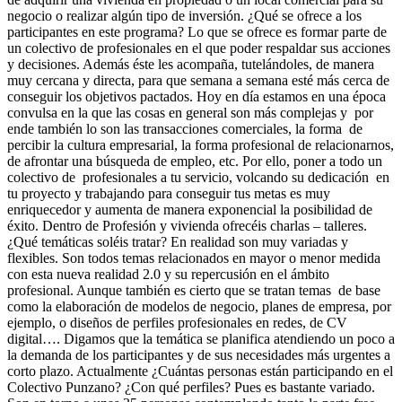
negocio o realizar algún tipo de inversión. ¿Qué se ofrece a los
participantes en este programa? Lo que se ofrece es formar parte de
un colectivo de profesionales en el que poder respaldar sus acciones
y decisiones. Además éste les acompaña, tutelándoles, de manera
muy cercana y directa, para que semana a semana esté más cerca de
conseguir los objetivos pactados. Hoy en día estamos en una época
convulsa en la que las cosas en general son más complejas y por
ende también lo son las transacciones comerciales, la forma de
percibir la cultura empresarial, la forma profesional de relacionarnos,
de afrontar una búsqueda de empleo, etc. Por ello, poner a todo un
colectivo de profesionales a tu servicio, volcando su dedicación en
tu proyecto y trabajando para conseguir tus metas es muy
enriquecedor y aumenta de manera exponencial la posibilidad de
éxito. Dentro de Profesión y vivienda ofrecéis charlas – talleres.
¿Qué temáticas soléis tratar? En realidad son muy variadas y
flexibles. Son todos temas relacionados en mayor o menor medida
con esta nueva realidad 2.0 y su repercusión en el ámbito
profesional. Aunque también es cierto que se tratan temas de base
como la elaboración de modelos de negocio, planes de empresa, por
ejemplo, o diseños de perfiles profesionales en redes, de CV
digital…. Digamos que la temática se planifica atendiendo un poco a
la demanda de los participantes y de sus necesidades más urgentes a
corto plazo. Actualmente ¿Cuántas personas están participando en el
Colectivo Punzano? ¿Con qué perfiles? Pues es bastante variado.