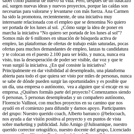
saber cómo plantear de nuevo su vida. Pero, después de un batacazo
así, surgen nuevas ideas y nuevos proyectos, porque las caídas son
necesarias para valorarse y levantarse con más fuerza. Ana Carmen
ha sido la promotora, recientemente, de una iniciativa muy
interesante relacionada con el empleo que se denomina No quiero
ser portada de los lunes al sol. ¿Cómo surge la idea de poner en
marcha la iniciativa “No quiero ser portada de los lunes al sol”?
Somos más de 6 millones en situación de búsqueda activa de
empleo, las plataformas de ofertas de trabajo están saturadas, pocas
ofertas para muchos demandantes de empleo, lanzas tu candidatura
y te colocan en el puesto 2.100 para ser leído, y nunca, nunca era
visto, tras la desesperación de poder ser visible, dar voz y que te
vean surgió la iniciativa. ¿En qué consiste la iniciativa?
Principalmente en dar visibilidad al desempleado, una plataforma
abierta para todo el que quiera ser visto por miles de personas, nunca
se sabe de dónde pueden surgir las oportunidades y es posible que
un día, una empresa o autónomo, vea a alguien que sí encaje en su
empresa. ¿Quiénes formáis parte del proyecto? Comenzamos siendo
6 personas, 5 personas desempleadas y un compañero autónomo,
Florencio Vallinot, con muchos proyectos en su camino que nos
ayudó en el comienzo para difundir y darnos apoyo. Participantes
del grupo: Nuestro querido coach, Alberto barranco @belocoach,
nos ayuda a dar visión positiva al proyecto y en puntos de vista
sobre marketing y publicidad. Julio Amigo @Julioamique, nuestro
querido corrector ortográfico, nuestro docente del grupo, Licenciado