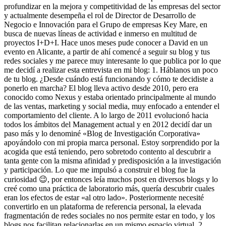
profundizar en la mejora y competitividad de las empresas del sector
y actualmente desempeña el rol de Director de Desarrollo de
Negocio e Innovación para el Grupo de empresas Key Mare, en
busca de nuevas líneas de actividad e inmerso en multitud de
proyectos I+D+I. Hace unos meses pude conocer a David en un
evento en Alicante, a partir de ahí comencé a seguir su blog y tus
redes sociales y me parece muy interesante lo que publica por lo que
me decidí a realizar esta entrevista en mi blog: 1. Háblanos un poco
de tu blog. ¿Desde cuándo está funcionando y cómo te decidiste a
ponerlo en marcha? El blog lleva activo desde 2010, pero era
conocido como Nexus y estaba orientado principalmente al mundo
de las ventas, marketing y social media, muy enfocado a entender el
comportamiento del cliente. A lo largo de 2011 evolucionó hacia
todos los ámbitos del Management actual y en 2012 decidí dar un
paso más y lo denominé «Blog de Investigación Corporativa»
apoyándolo con mi propia marca personal. Estoy sorprendido por la
acogida que está teniendo, pero sobretodo contento al descubrir a
tanta gente con la misma afinidad y predisposición a la investigación
y participación. Lo que me impulsó a construir el blog fue la
curiosidad 😉, por entonces leía muchos post en diversos blogs y lo
creé como una práctica de laboratorio más, quería descubrir cuales
eran los efectos de estar «al otro lado». Posteriormente necesité
convertirlo en un plataforma de referencia personal, la elevada
fragmentación de redes sociales no nos permite estar en todo, y los
blogs nos facilitan relacionarlas en un mismo espacio virtual. 2.