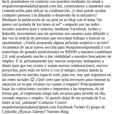
fácil, poniéndose en contacto con nosotros mediante un email a
noquieroserportadals@gmail.com ahí, comenzamos a mantener una
comunicación para ubicar su colaboración. ¿Cómo puede ayudar
cualquier persona a la difusión o desarrollo de la iniciativa?
Mediante la publicación de un post en su blog con el tema “no
quiero ser portada de los lunes al sol” compartir por las redes
sociales nuestros post y noticias, mediante Facebook, twitter y
linkedin, necesitamos que las personas nos unamos para difundir y
dar voz la noticia de personas que necesitan trabajar y buscan su
oportunidad. ¿Tenéis preparada alguna próxima sorpresa o acción?
Acabamos de sacar nueva sección para #noquieroserportadaLS con
entrevistas de grandes profesionales en RRHH a nuestros candidatos
2.0, está ayudando mucho a dar visibilidad a nuestros buscadores de
empleo. Y sí, próximamente hay nuevas sorpresas, trabajamos a
diario para que eso ocurra y surjan nuevas colaboraciones, nuevos
proyectos, pero todo en breve y con el tiempo, iremos dando la
información en nuestro espacio web, para eso, hay que seguirnos en
las redes sociales 😉 ¿Qué crees que sería necesario para mejorar la
situación en la que vivimos en cuanto a empleo? Principalmente
bajar las cotizaciones sociales e impuestos a las empresas, de tal
forma que, el empresario tenga más recursos para invertir en ella,
creando riqueza y empleo. Si queréis dejar de ser portada de Los
lunes al sol, ¡adelante! Contacto: Correo
noquieroserportadals@gmail.com Facebook Twitter El grupo de
LinkedIn ¿Buscas Talento? Nuestro Blog