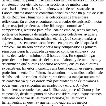
de actualidad lo publico. De este modo trato de hacerlo un poco más
entretenido, por ejemplo con las secciones de música para
escucharla mientras lees Laboralnews, o la de redes sociales o
Laboralcinema donde se comentan películas desde un punto de vista
de los Recursos Humanos o las colecciones de frases para
reflexionar. En el blog encontraremos artículos de legislación, notas
de prensa, jurisprudencia, sobre liderazgo, comunicación,
competencias, recursos para búsqueda de empleo, redes sociales,
portales de búsqueda de empleo, convenios colectivos, ayudas y
subvenciones, formación, música, etc. 2. ¿Qué consejo darías a
alguien que se encuentra actualmente en proceso de búsqueda de
empleo? Dar un solo consejo sería muy complicado: El primero
sería considerar la búsqueda de empleo como un empleo y, por
tanto, dedicarle un mínimo de 8 horas al día. En segundo lugar
proceder a un buen análisis del mercado laboral y de uno mismo y
determinar a qué puestos podemos acceder y cuáles son nuestras
expectativas. En estos momentos una buena opción es reinventarnos
profesionalmente. Por último, sin abandonar los medios tradicionales
de búsqueda de empleo, dedicar gran tiempo a trabajar nuestra red
de contactos ya que es donde más posibilidades de éxito vamos a
poder tener para encontrar un empleo hoy en día. 3. ¿Qué
herramientas recomiendas para facilitar este proceso? Como ya he
comentado, desde mi punto de vista considero que aunque estamos
cansados de hablar de las nuevas tecnologías, las nuevas
herramientas, en que hay que ser innovadores, los medios