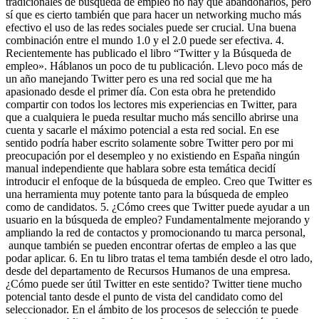
tradicionales de búsqueda de empleo no hay que abandonarlos, pero
sí que es cierto también que para hacer un networking mucho más
efectivo el uso de las redes sociales puede ser crucial. Una buena
combinación entre el mundo 1.0 y el 2.0 puede ser efectiva. 4.
Recientemente has publicado el libro “Twitter y la Búsqueda de
empleo». Háblanos un poco de tu publicación. Llevo poco más de
un año manejando Twitter pero es una red social que me ha
apasionado desde el primer día. Con esta obra he pretendido
compartir con todos los lectores mis experiencias en Twitter, para
que a cualquiera le pueda resultar mucho más sencillo abrirse una
cuenta y sacarle el máximo potencial a esta red social. En ese
sentido podría haber escrito solamente sobre Twitter pero por mi
preocupación por el desempleo y no existiendo en España ningún
manual independiente que hablara sobre esta temática decidí
introducir el enfoque de la búsqueda de empleo. Creo que Twitter es
una herramienta muy potente tanto para la búsqueda de empleo
como de candidatos. 5. ¿Cómo crees que Twitter puede ayudar a un
usuario en la búsqueda de empleo? Fundamentalmente mejorando y
ampliando la red de contactos y promocionando tu marca personal,
aunque también se pueden encontrar ofertas de empleo a las que
podar aplicar. 6. En tu libro tratas el tema también desde el otro lado,
desde del departamento de Recursos Humanos de una empresa.
¿Cómo puede ser útil Twitter en este sentido? Twitter tiene mucho
potencial tanto desde el punto de vista del candidato como del
seleccionador. En el ámbito de los procesos de selección te puede