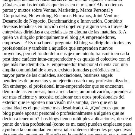
¿Cuáles son las temáticas que tocas en el mismo? Abarco temas
puros y mixtos sobre Ventas, Marketing, Marca Personal y
Corporativa, Networking, Recursos Humanos, Joint Venture,
Desarrollo de Negocio, Benchmarking e Innovación. Combino
diversas temáticas en función del objetivo y alguna vez a través de
entrevistas dirigidas a especialistas en alguna de las materias. 3. A
quién va dirigido principalmente el blog ¿A emprendedores,
empresas…? Es una buena pregunta. El blog va dirigido a todos los
profesionales y también a aquellos que emprenden nuevos
proyectos, pero el fondo del mensaje que intento transmitir en cada
post tiene carácter intra-emprendedor y es quizás el colectivo con el
que más me identifico. El emprendedor tradicional cuenta con una
amplia comunidad de apoyo, existen jornadas periódicas en la
mayor parte de las ciudades, asociaciones, business angels
pendientes de proyectos y un ejército coach muy profesionalizado.
Sin embargo, el profesional intra-emprendedor que se encuentra
dentro de las empresas, busca reciclarse, automotivación, aprender a
ser mas eficiente y necesita colaborar con otros profesionales del
exterior que le aporten una visión más amplia, creo que en la
actualidad es el que siente mas desubicado. 4. ¿Qué crees que un
blog puede aportar personal o profesionalmente a alguien que se
decida a tener uno? Los blogs tienen múltiples aplicaciones, desde el
punto de vista profesional (como es mi caso) pueden emplearse para
ayudar a la comunidad empresarial a obtener diferentes perspectivas
de negocio, operativa, filosofía en la gestión, proyectos, etc, y con el