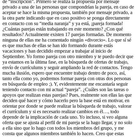
de “inscripción”. Primero se realiza la propuesta por mensaje
privado a una de las personas que compondrían la pareja, en caso de
aceptar se hace la misma propuesta, también por mensaje privado, a
la otra parte indicando que en caso positivo se ponga directamente
en contacto con su “media naranja” y ya está, ¡pareja formada!
¿Cuántas parejas están trabajando en este momento? ¿Con qué
resultados? Actualmente existen 17 parejas formadas. De momento
ninguna de ellas me ha comentado ningún «divorcio». Lo que sí sé
es que muchas de ellas se han ido formando durante estás
vacaciones y han decidido empezar a trabajar al inicio de
Septiembre. Yo formo pareja con otro miembro y te puedo decir que
ya estamos en la última fase, en la búsqueda de ofertas de trabajo,
envío de currículums y seguir ampliando la red de contactos. Tengo
mucha ilusión, espero que encuentre trabajo dentro de poco, así,
tanto ella como yo, podremos formar pareja con otras dos personas
en búsqueda de empleo ;). Y, evidentemente me encantaría seguir
teniendo contacto con mi actual “pareja”. ¿Cuáles son las tareas o
apoyos que realizan estas parejas? Pues, realmente son ellas las que
deciden qué hacer y cómo hacerlo pero la base está en motivar, en
orientar por donde se puede realizar la búsqueda de trabajo, valorar
el currículum y si es necesario realizar cambios en él…, todo
depende de la implicación de cada uno. Yo incluso, si veo alguna
oferta que se ajusta al perfil de mi pareja se la hago llegar, y no solo
a ella sino que lo hago con todos los miembros del grupo, y me
consta que algunos miembros también lo hacen. Creo que estas