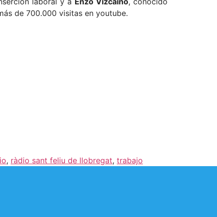
inserción laboral y a
Enzo Vizcaíno
, conocido
más de 700.000 visitas en youtube.
io
,
ràdio sant feliu de llobregat
,
trabajo