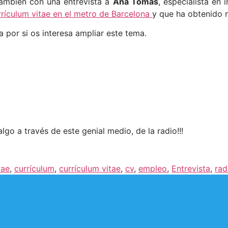
también con una entrevista a
Ana Tomás
, especialista en 
rrículum vitae en el metro de Barcelona
y que ha obtenido 
a por si os interesa ampliar este tema.
go a través de este genial medio, de la radio!!!
tae
,
currículum
,
currículum vitae
,
cv
,
empleo
,
Entrevista
,
rad