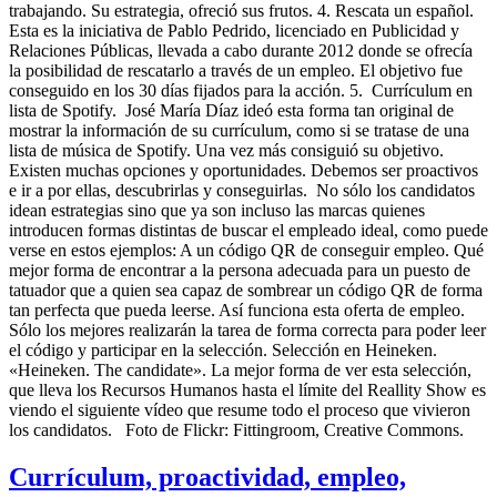
trabajando. Su estrategia, ofreció sus frutos. 4. Rescata un español.
Esta es la iniciativa de Pablo Pedrido, licenciado en Publicidad y
Relaciones Públicas, llevada a cabo durante 2012 donde se ofrecía
la posibilidad de rescatarlo a través de un empleo. El objetivo fue
conseguido en los 30 días fijados para la acción. 5. Currículum en
lista de Spotify. José María Díaz ideó esta forma tan original de
mostrar la información de su currículum, como si se tratase de una
lista de música de Spotify. Una vez más consiguió su objetivo.
Existen muchas opciones y oportunidades. Debemos ser proactivos
e ir a por ellas, descubrirlas y conseguirlas. No sólo los candidatos
idean estrategias sino que ya son incluso las marcas quienes
introducen formas distintas de buscar el empleado ideal, como puede
verse en estos ejemplos: A un código QR de conseguir empleo. Qué
mejor forma de encontrar a la persona adecuada para un puesto de
tatuador que a quien sea capaz de sombrear un código QR de forma
tan perfecta que pueda leerse. Así funciona esta oferta de empleo.
Sólo los mejores realizarán la tarea de forma correcta para poder leer
el código y participar en la selección. Selección en Heineken.
«Heineken. The candidate». La mejor forma de ver esta selección,
que lleva los Recursos Humanos hasta el límite del Reallity Show es
viendo el siguiente vídeo que resume todo el proceso que vivieron
los candidatos. Foto de Flickr: Fittingroom, Creative Commons.
Currículum, proactividad, empleo,