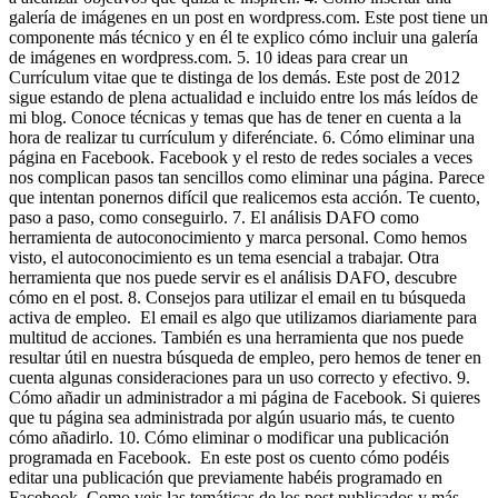
galería de imágenes en un post en wordpress.com. Este post tiene un
componente más técnico y en él te explico cómo incluir una galería
de imágenes en wordpress.com. 5. 10 ideas para crear un
Currículum vitae que te distinga de los demás. Este post de 2012
sigue estando de plena actualidad e incluido entre los más leídos de
mi blog. Conoce técnicas y temas que has de tener en cuenta a la
hora de realizar tu currículum y diferénciate. 6. Cómo eliminar una
página en Facebook. Facebook y el resto de redes sociales a veces
nos complican pasos tan sencillos como eliminar una página. Parece
que intentan ponernos difícil que realicemos esta acción. Te cuento,
paso a paso, como conseguirlo. 7. El análisis DAFO como
herramienta de autoconocimiento y marca personal. Como hemos
visto, el autoconocimiento es un tema esencial a trabajar. Otra
herramienta que nos puede servir es el análisis DAFO, descubre
cómo en el post. 8. Consejos para utilizar el email en tu búsqueda
activa de empleo. El email es algo que utilizamos diariamente para
multitud de acciones. También es una herramienta que nos puede
resultar útil en nuestra búsqueda de empleo, pero hemos de tener en
cuenta algunas consideraciones para un uso correcto y efectivo. 9.
Cómo añadir un administrador a mi página de Facebook. Si quieres
que tu página sea administrada por algún usuario más, te cuento
cómo añadirlo. 10. Cómo eliminar o modificar una publicación
programada en Facebook. En este post os cuento cómo podéis
editar una publicación que previamente habéis programado en
Facebook. Como veis las temáticas de los post publicados y más