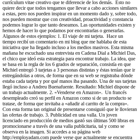
currículum vitae creativo que te diferencie de los demás. Esto no
quiere decir que todos tengamos que llevar a cabo acciones similares
a estas, pero nos pueden inspirar en un momento dado y, sobre todo,
nos pueden mostrar que con creatividad, proactividad y constancia
podemos lograr lo que tanto deseamos. Las oportunidades existen y
hemos de hacer lo que podamos por encontrarlas o generarlas.
Algunos de estos ejemplos: 1. El viaje de mi tarjeta. Hace un
tiempo recibí un comentario en mi blog que me hablaba de esta
iniciativa que ha llegado incluso a los medios masivos. Esta misma
mañana he escuchado una entrevista en Cadena Dial a Michiel Das,
el chico que ideó esta estrategia para encontrar trabajo. La idea, que
se basa en la regla de los 6 grados de separación, consistía en que
Michiel entregó 3 tarjetas a 3 personas distintas y éstas tenían que ir
entregándolas a otros, de forma que en su web se registraba dónde
estaba cada tarjeta y por qué manos iba pasando. Una de sus tarjetas
llegó incluso a Andreu Buenafuente. Resultado: Michiel dispone de
un trabajo actualmente. 2. «Venderse en Amazon». Un francés
desempleado creó su perfil en Amazon como si de un producto se
tratase, de forma que invitaba a «añadir al carrito de la compra».
Con esta forma tan original de presentarse consiguió que le llovieran
las ofertas de trabajo. 3. Publicidad en una valla. Un joven
licenciado en producción de medios gastó sus últimas 500 libras en
promocionarse a través de una valla publicitaria, tal y como se
observa en la imagen. Si accedes a su página web
http://employadam.com puede verse que actualmente se encuentra