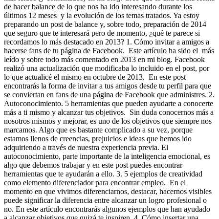
de hacer balance de lo que nos ha ido interesando durante los
últimos 12 meses y la evolución de los temas tratados. Ya estoy
preparando un post de balance y, sobre todo, preparación de 2014
que seguro que te interesará pero de momento, ¿qué te parece si
recordamos lo más destacado en 2013? 1. Cómo invitar a amigos a
hacerse fans de tu página de Facebook. Este artículo ha sido el más
leído y sobre todo más comentado en 2013 en mi blog. Facebook
realizó una actualización que modificaba lo incluido en el post, por
lo que actualicé el mismo en octubre de 2013. En este post
encontrarás la forma de invitar a tus amigos desde tu perfil para que
se conviertan en fans de una página de Facebook que administres. 2.
Autoconocimiento. 5 herramientas que pueden ayudarte a conocerte
más a ti mismo y alcanzar tus objetivos. Sin duda conocernos más a
nosotros mismos y mejorar, es uno de los objetivos que siempre nos
marcamos. Algo que es bastante complicado a su vez, porque
estamos llenos de creencias, prejuicios e ideas que hemos ido
adquiriendo a través de nuestra experiencia previa. El
autoconocimiento, parte importante de la inteligencia emocional, es
algo que debemos trabajar y en este post puedes encontrar
herramientas que te ayudarán a ello. 3. 5 ejemplos de creatividad
como elemento diferenciador para encontrar empleo. En el
momento en que vivimos diferenciarnos, destacar, hacernos visibles
puede significar la diferencia entre alcanzar un logro profesional o
no. En este artículo encontrarás algunos ejemplos que han ayudado
a alcanzar objetivos que quizá te inspiren. 4. Cómo insertar una