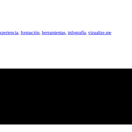
xperiencia
,
formación
,
herramientas
,
infografía
,
vizualize.me