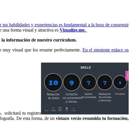
r tus habilidades y experiencias es fundamental a la hora de conseguir
 una forma visual y atractiva es
Vizualize.me.
 la información de nuestro currículum.
o muy visual que los resume perfectamente.
En el siguiente enlace os
 solicitará tu registro
nfografía. De esta forma, de un
vistazo verás resumida tu formación,