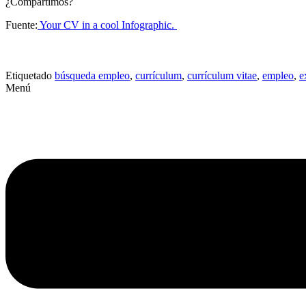
¿Compartimos?
Fuente:
Your CV in a cool Infographic.
Etiquetado
búsqueda empleo
,
currículum
,
currículum vitae
,
empleo
,
e
Menú