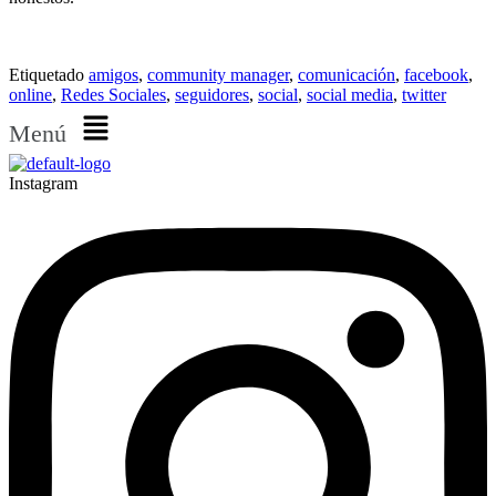
Etiquetado
amigos
,
community manager
,
comunicación
,
facebook
,
online
,
Redes Sociales
,
seguidores
,
social
,
social media
,
twitter
Menú
Instagram