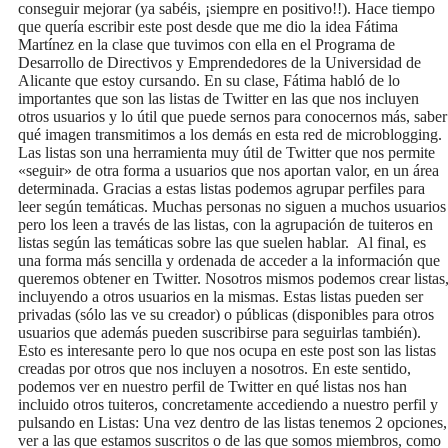
conseguir mejorar (ya sabéis, ¡siempre en positivo!!). Hace tiempo
que quería escribir este post desde que me dio la idea Fátima
Martínez en la clase que tuvimos con ella en el Programa de
Desarrollo de Directivos y Emprendedores de la Universidad de
Alicante que estoy cursando. En su clase, Fátima habló de lo
importantes que son las listas de Twitter en las que nos incluyen
otros usuarios y lo útil que puede sernos para conocernos más, saber
qué imagen transmitimos a los demás en esta red de microblogging.
Las listas son una herramienta muy útil de Twitter que nos permite
«seguir» de otra forma a usuarios que nos aportan valor, en un área
determinada. Gracias a estas listas podemos agrupar perfiles para
leer según temáticas. Muchas personas no siguen a muchos usuarios
pero los leen a través de las listas, con la agrupación de tuiteros en
listas según las temáticas sobre las que suelen hablar. Al final, es
una forma más sencilla y ordenada de acceder a la información que
queremos obtener en Twitter. Nosotros mismos podemos crear listas
incluyendo a otros usuarios en la mismas. Estas listas pueden ser
privadas (sólo las ve su creador) o públicas (disponibles para otros
usuarios que además pueden suscribirse para seguirlas también).
Esto es interesante pero lo que nos ocupa en este post son las listas
creadas por otros que nos incluyen a nosotros. En este sentido,
podemos ver en nuestro perfil de Twitter en qué listas nos han
incluido otros tuiteros, concretamente accediendo a nuestro perfil y
pulsando en Listas: Una vez dentro de las listas tenemos 2 opciones,
ver a las que estamos suscritos o de las que somos miembros, como