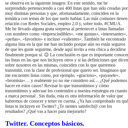
se observa en la siguiente imagen: En este sentido, me he
sorprendido perteneciendo a casi 400 listas que han sido creadas por
muy distintas personas y que, afortunadamente, coinciden en la
temática con temas de los que suelo hablar. Las más comunes tienen
relación con Redes Sociales, empleo 2.0 y, sobre todo, #CMUA.
Me he llevado alguna grata sorpresa al pertenecer a listas llamadas
con nombres como «imprescindibles», «me gustan», «interesantes»,
«perlas», «favoritos» e incluso «valientes». También he encontrado
alguna lista en la que me han incluido porque aún no están seguros
de que les guste seguirme, desde aquí invito a esta chica a decidirse
finalmente porque sí. 😉 La conclusión es que es importante conoce
las listas en las que nos incluyen otros y si las definiciones que dicen
sobre nosotros en las mismas, coinciden con lo que queremos
transmitir, con la clase de profesional que quiero ser. Imaginaos que
me encuentro listas como, por ejemplo, «gracioso», «payasete»,
«bromista»… y realmente yo no me considero así… ¿Qué podemos
hacer en estos casos? Revisar lo que transmitimos y cómo
transmitimos y adecuar los contenidos a nuestra estrategia en cuanto
a marca personal . Sin duda, esta es otra información de valor que
habremos de conocer y tener en cuenta. ¿Ya has comprobado en qu
listas te incluyen en Twitter? ¿Te sientes satisfech@ con los
resultados? ¿Qué vas a hacer para mejorarlo?
Twitter. Conceptos básicos.