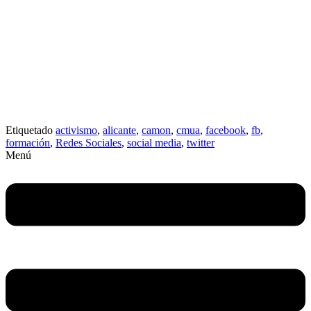
Etiquetado
activismo
,
alicante
,
camon
,
cmua
,
facebook
,
fb
,
formación
,
Redes Sociales
,
social media
,
twitter
Menú