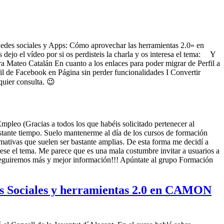
Redes sociales y Apps: Cómo aprovechar las herramientas 2.0» en
jo el vídeo por si os perdisteis la charla y os interesa el tema: Y
Mateo Catalán En cuanto a los enlaces para poder migrar de Perfil a
fil de Facebook en Página sin perder funcionalidades I Convertir
ualquier consulta. 😉
pleo (Gracias a todos los que habéis solicitado pertenecer al
stante tiempo. Suelo mantenerme al día de los cursos de formación
rmativas que suelen ser bastante amplias. De esta forma me decidí a
rese el tema. Me parece que es una mala costumbre invitar a usuarios a
conseguiremos más y mejor información!!! Apúntate al grupo Formación
des Sociales y herramientas 2.0 en CAMON