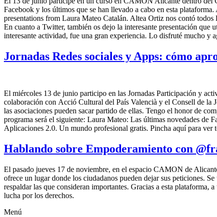
El 13 de junio participé en un curso en CAMON Alicante dentro del Ci
Facebook y los últimos que se han llevado a cabo en esta plataforma
presentations from Laura Mateo Catalán. Altea Ortiz nos contó todos lo
En cuanto a Twitter, también os dejo la interesante presentación que 
interesante actividad, fue una gran experiencia. Lo disfruté mucho y ag
Jornadas Redes sociales y Apps: cómo apr
El miércoles 13 de junio participo en las Jornadas Participación y a
colaboración con Acció Cultural del País Valencià y el Consell de la 
las asociaciones pueden sacar partido de ellas. Tengo el honor de com
programa será el siguiente: Laura Mateo: Las últimas novedades de Fa
Aplicaciones 2.0. Un mundo profesional gratis. Pincha aquí para ver to
Hablando sobre Empoderamiento con @fra
El pasado jueves 17 de noviembre, en el espacio CAMON de Alicante,
ofrece un lugar donde los ciudadanos pueden dejar sus peticiones. Se t
respaldar las que consideran importantes. Gracias a esta plataforma, a 
lucha por los derechos.
Menú