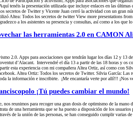
clo de Participación y activismo, Apps para asociaciones que organizó 
. Aquí tenéis la presentación utilizada que incluye enlaces en las úl
s secretos de Twitter y Vicente Juan cerró la actividad con un gran núm
utilizó Altea: Todos los secretos de twitter View more presentations fr
radezco a los asistentes su presencia y consultas, así como a los que lo
ovechar las herramientas 2.0 en CAMON Ali
ctivismo 2.0. Apps para asociaciones que tendrán lugar los días 12 y 1
Joventut d’Alacant. Intervendré el día 13 a partir de las 18 horas y os
partir esta experiencia con mi compañera Altea Ortiz, así como con Silv
cebook. Altea Ortiz: Todos los secretos de Twitter. Silvia García: Las 
da la información e inscribirte. ¡Me encantaría verte por allí!!! ¡Nos 
nciscopolo ¡Tú puedes cambiar el mundo!
 nos reunimos para recoger una gran dosis de optimismo de la mano de
rata de una herramienta que se ha puesto a disposición de los usuarios 
través de la unión de las personas, se han conseguido cumplir varias de 