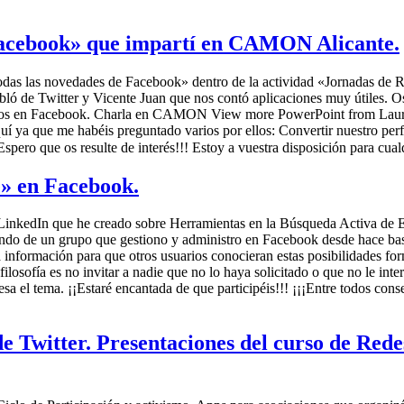
 Facebook» que impartí en CAMON Alicante.
odas las novedades de Facebook» dentro de la actividad «Jornadas de 
e Twitter y Vicente Juan que nos contó aplicaciones muy útiles. Os de
mbios en Facebook. Charla en CAMON View more PowerPoint from Laura 
uí ya que me habéis preguntado varios por ellos: Convertir nuestro per
¡Espero que os resulte de interés!!! Estoy a vuestra disposición para c
» en Facebook.
LinkedIn que he creado sobre Herramientas en la Búsqueda Activa de Em
lando de un grupo que gestiono y administro en Facebook desde hace ba
ta información para que otros usuarios conocieran estas posibilidades fo
osofía es no invitar a nadie que no lo haya solicitado o que no le inte
teresa el tema. ¡¡Estaré encantada de que participéis!!! ¡¡¡Entre todos 
de Twitter. Presentaciones del curso de Re