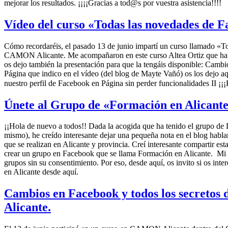
mejorar los resultados. ¡¡¡¡Gracias a tod@s por vuestra asistencia!!!!
Vídeo del curso «Todas las novedades de
Cómo recordaréis, el pasado 13 de junio impartí un curso llamado «T
CAMON Alicante. Me acompañaron en este curso Altea Ortiz que habló d
os dejo también la presentación para que la tengáis disponible: Ca
Página que indico en el vídeo (del blog de Mayte Vañó) os los dejo aq
nuestro perfil de Facebook en Página sin perder funcionalidades II ¡¡
Únete al Grupo de «Formación en Alicante
¡¡Hola de nuevo a todos!! Dada la acogida que ha tenido el grupo de 
mismo), he creído interesante dejar una pequeña nota en el blog hab
que se realizan en Alicante y provincia. Creí interesante compartir es
crear un grupo en Facebook que se llama Formación en Alicante. Mi fil
grupos sin su consentimiento. Por eso, desde aquí, os invito si os in
en Alicante desde aquí.
Cambios en Facebook y todos los secretos 
Alicante.