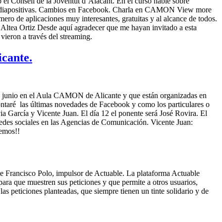
el Consell de la Joventut d´Alacant. En el curso hablé sobre
timas diapositivas. Cambios en Facebook. Charla en CAMON View more
ero de aplicaciones muy interesantes, gratuitas y al alcance de todos.
om Altea Ortiz Desde aquí agradecer que me hayan invitado a esta
 vieron a través del streaming.
cante.
3 de junio en el Aula CAMON de Alicante y que están organizadas en
 contaré las últimas novedades de Facebook y como los particulares o
ia García y Vicente Juan. El día 12 el ponente será José Rovira. El
redes sociales en las Agencias de Comunicación. Vicente Juan:
vemos!!
 Francisco Polo, impulsor de Actuable. La plataforma Actuable
para que muestren sus peticiones y que permite a otros usuarios,
las peticiones planteadas, que siempre tienen un tinte solidario y de