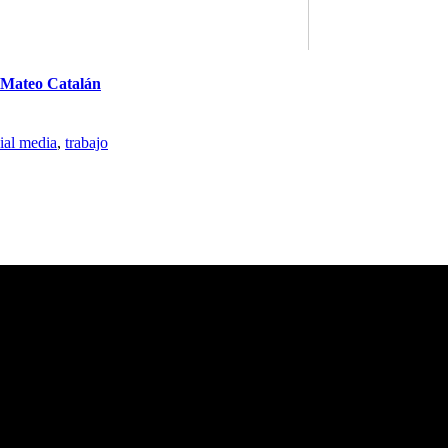
Mateo Catalán
ial media
,
trabajo