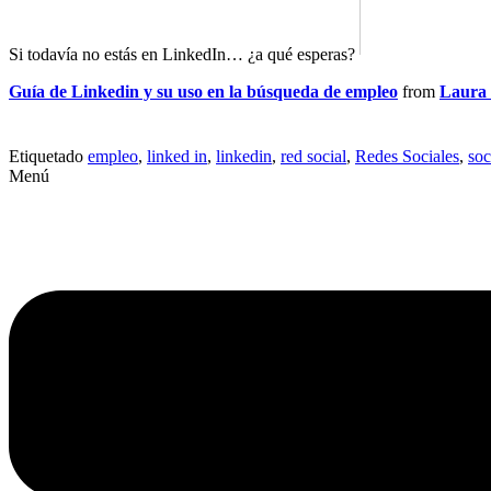
Si todavía no estás en LinkedIn… ¿a qué esperas?
Guía de Linkedin y su uso en la búsqueda de empleo
from
Laura 
Etiquetado
empleo
,
linked in
,
linkedin
,
red social
,
Redes Sociales
,
soc
Menú