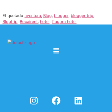
Etiquetado
aventura
,
Blog
,
blogger
,
blogger trip
,
Blogtrip
,
Bocairent
,
hotel
,
l´agora hotel