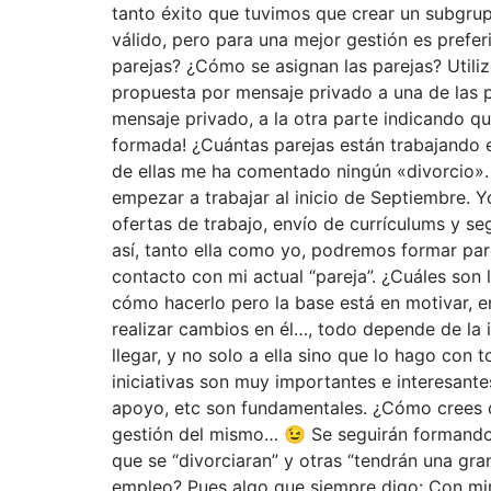
tanto éxito que tuvimos que crear un subgrupo
válido, pero para una mejor gestión es prefer
parejas? ¿Cómo se asignan las parejas? Utilizo
propuesta por mensaje privado a una de las 
mensaje privado, a la otra parte indicando q
formada! ¿Cuántas parejas están trabajando
de ellas me ha comentado ningún «divorcio».
empezar a trabajar al inicio de Septiembre. 
ofertas de trabajo, envío de currículums y s
así, tanto ella como yo, podremos formar pa
contacto con mi actual “pareja”. ¿Cuáles son 
cómo hacerlo pero la base está en motivar, en
realizar cambios en él…, todo depende de la i
llegar, y no solo a ella sino que lo hago co
iniciativas son muy importantes e interesant
apoyo, etc son fundamentales. ¿Cómo crees qu
gestión del mismo… 😉 Se seguirán formando 
que se “divorciaran” y otras “tendrán una g
empleo? Pues algo que siempre digo: Con mir