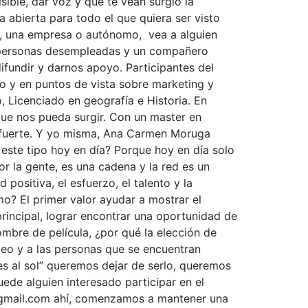
sible, dar voz y que te vean surgió la
ma abierta para todo el que quiera ser visto
a, una empresa o autónomo, vea a alguien
5 personas desempleadas y un compañero
fundir y darnos apoyo. Participantes del
o y en puntos de vista sobre marketing y
, Licenciado en geografía e Historia. En
ue nos pueda surgir. Con un master en
o fuerte. Y yo misma, Ana Carmen Moruga
 este tipo hoy en día? Porque hoy en día solo
or la gente, es una cadena y la red es un
 positiva, el esfuerzo, el talento y la
o? El primer valor ayudar a mostrar el
 principal, lograr encontrar una oportunidad de
ombre de película, ¿por qué la elección de
leo y a las personas que se encuentran
s al sol” queremos dejar de serlo, queremos
de alguien interesado participar en el
@gmail.com ahí, comenzamos a mantener una