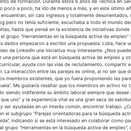
nto de formación. Durante estos 6 años de Técnica en Sel
to poco a poco, ha ido de menos a más, y en este último a
se encuentran, sin casi ingresos y totalmente desorientados
blog pero no tenía suficiente, escuchaba a todo el mundo d
as, hasta que pensé en la existencia de iniciativas donde
 el grupo “Herramientas en la búsqueda activa de empleo” 
s dedos empezaron a escribir una propuesta. Lidia, hace 
eo de LinkedIn una iniciativa muy interesante. ¿Nos puedes
 una persona que está en búsqueda activa de empleo y otra
currícular, ayuda con las vías de reclutamiento, compartir 
r. La interacción entre las parejas es online, al no ser que
e los miembros existentes, que yo fuera proponiendo las par
vuela”. Me gustaría resaltar que los miembros en activo no
 siendo indiferente su ámbito laboral siempre que desee in
ue uno” y la experiencia vital es una gran saca de sabidu
 y ser ayudadas en un interés común, encontrar trabajo. ¿
 el subgrupo “Parejas orientadoras para la búsqueda act
da”, indicando si se está interesado en colaborar como par
l grupo “Herramientas en la búsqueda activa de empleo”, que