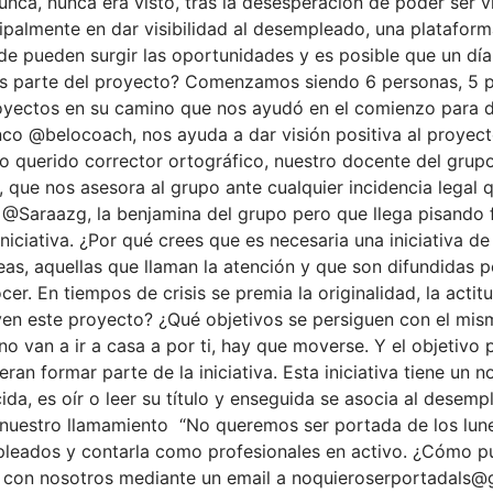
unca, nunca era visto, tras la desesperación de poder ser vi
incipalmente en dar visibilidad al desempleado, una platafor
de pueden surgir las oportunidades y es posible que un dí
áis parte del proyecto? Comenzamos siendo 6 personas, 
oyectos en su camino que nos ayudó en el comienzo para di
co @belocoach, nos ayuda a dar visión positiva al proyect
o querido corrector ortográfico, nuestro docente del grupo
e nos asesora al grupo ante cualquier incidencia legal q
 @Saraazg, la benjamina del grupo pero que llega pisand
ciativa. ¿Por qué crees que es necesaria una iniciativa de
eas, aquellas que llaman la atención y que son difundidas p
. En tiempos de crisis se premia la originalidad, la actitud
en este proyecto? ¿Qué objetivos se persiguen con el mism
no van a ir a casa a por ti, hay que moverse. Y el objetivo
an formar parte de la iniciativa. Esta iniciativa tiene un n
da, es oír o leer su título y enseguida se asocia al desemp
 nuestro llamamiento “No queremos ser portada de los lune
leados y contarla como profesionales en activo. ¿Cómo pue
o con nosotros mediante un email a noquieroserportadals