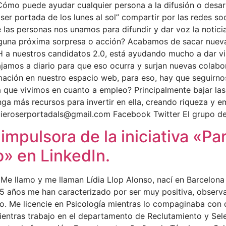
ómo puede ayudar cualquier persona a la difusión o desarro
ser portada de los lunes al sol” compartir por las redes so
 las personas nos unamos para difundir y dar voz la notici
lguna próxima sorpresa o acción? Acabamos de sacar nuev
H a nuestros candidatos 2.0, está ayudando mucho a dar vi
ajamos a diario para que eso ocurra y surjan nuevas colab
mación en nuestro espacio web, para eso, hay que seguirno
la que vivimos en cuanto a empleo? Principalmente bajar las
ga más recursos para invertir en ella, creando riqueza y e
oquieroserportadals@gmail.com Facebook Twitter El grupo d
, impulsora de la iniciativa «P
» en LinkedIn.
: Me llamo y me llaman Lídia Llop Alonso, nací en Barcelona
35 años me han caracterizado por ser muy positiva, observ
o. Me licencie en Psicología mientras lo compaginaba con 
entras trabajo en el departamento de Reclutamiento y Sel