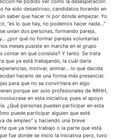
ección he podido ver como la desesperación
ño ha sido desastroso, candidatos llorando en
, sin saber que hacer ni por donde empezar. Yo
ecir, “es lo que hay, no podemos hacer nada…”
 se unían dos personas, formando pareja,
y… ¿por qué no formar parejas voluntarias
unos meses pusiste en marcha en el grupo
 contar en qué consiste? Y tanto. Se trata
 que ya está trabajando, la cuál daría
experiencias, motivar, animar… lo que decida
 decidan hacerlo de una forma más presencial.
ejas para que no se convirtiera en algo
 tienen porque ser solo profesionales de RRHH,
volucrase en esta iniciativa, pues el apoyo
ría. ¿Qué personas pueden participar en esta
Cómo puede participar alguien que esté
iva de empleo” y haciendo una breve
te que ya tiene trabajo o la parte que está
 fue donde se inicio la iniciativa pero, tuvo