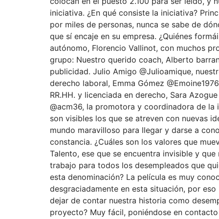
colocan en el puesto 2.100 para ser leído, y n
iniciativa. ¿En qué consiste la iniciativa? Pr
por miles de personas, nunca se sabe de dón
que sí encaje en su empresa. ¿Quiénes form
autónomo, Florencio Vallinot, con muchos pr
grupo: Nuestro querido coach, Alberto barran
publicidad. Julio Amigo @Julioamique, nuestr
derecho laboral, Emma Gómez @Emoine1976, qu
RR.HH. y licenciada en derecho, Sara Azogue
@acm36, la promotora y coordinadora de la ini
son visibles los que se atreven con nuevas id
mundo maravilloso para llegar y darse a conocer
constancia. ¿Cuáles son los valores que muev
Talento, ese que se encuentra invisible y que 
trabajo para todos los desempleados que quier
esta denominación? La película es muy conoci
desgraciadamente en esta situación, por eso
dejar de contar nuestra historia como desemp
proyecto? Muy fácil, poniéndose en contact