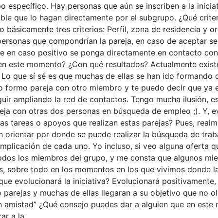
 específico. Hay personas que aún se inscriben a la inicia
ible que lo hagan directamente por el subgrupo. ¿Qué criter
 básicamente tres criterios: Perfil, zona de residencia y ord
personas que compondrían la pareja, en caso de aceptar s
ue en caso positivo se ponga directamente en contacto con 
 en este momento? ¿Con qué resultados? Actualmente exis
 Lo que sí sé es que muchas de ellas se han ido formando 
Yo formo pareja con otro miembro y te puedo decir que ya 
eguir ampliando la red de contactos. Tengo mucha ilusión, 
reja con otras dos personas en búsqueda de empleo ;). Y, 
las tareas o apoyos que realizan estas parejas? Pues, real
 orientar por donde se puede realizar la búsqueda de trabaj
mplicación de cada uno. Yo incluso, si veo alguna oferta que
n todos los miembros del grupo, y me consta que algunos m
es, sobre todo en los momentos en los que vivimos donde l
e evolucionará la iniciativa? Evolucionará positivamente,
parejas y muchas de ellas llegaran a su objetivo que no o
ran amistad” ¿Qué consejo puedes dar a alguien que en est
ar a la