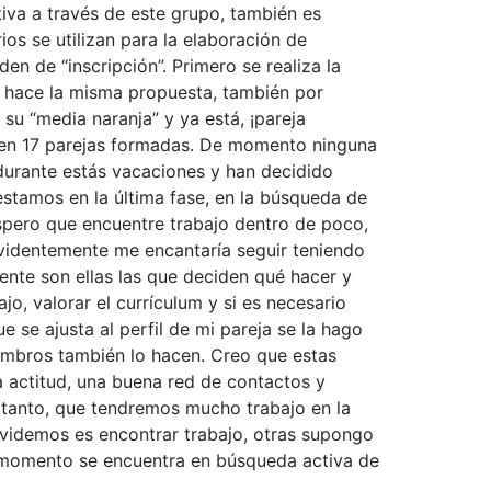
tiva a través de este grupo, también es
ios se utilizan para la elaboración de
en de “inscripción”. Primero se realiza la
e hace la misma propuesta, también por
su “media naranja” y ya está, ¡pareja
ten 17 parejas formadas. De momento ninguna
durante estás vacaciones y han decidido
estamos en la última fase, en la búsqueda de
espero que encuentre trabajo dentro de poco,
evidentemente me encantaría seguir teniendo
mente son ellas las que deciden qué hacer y
o, valorar el currículum y si es necesario
 se ajusta al perfil de mi pareja se la hago
iembros también lo hacen. Creo que estas
a actitud, una buena red de contactos y
 tanto, que tendremos mucho trabajo en la
lvidemos es encontrar trabajo, otras supongo
e momento se encuentra en búsqueda activa de