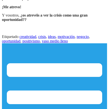
¡Me atrevo!
Y vosotros,
¿os atrevéis a ver la crisis como una gran
oportunidad??
Etiquetado
creatividad
,
crisis
,
ideas
,
motivación
,
negocio
,
oportunidad
,
positivismo
,
vaso medio lleno
Menú