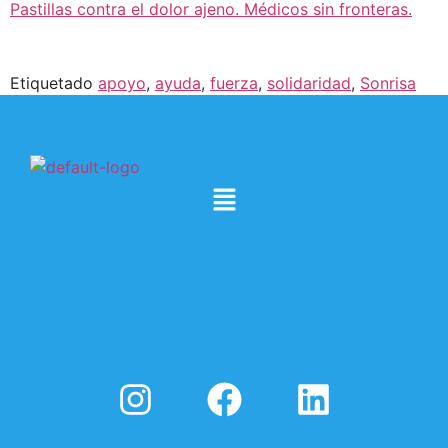
Pastillas contra el dolor ajeno. Médicos sin fronteras.
Etiquetado
apoyo
,
ayuda
,
fuerza
,
solidaridad
,
Sonrisa