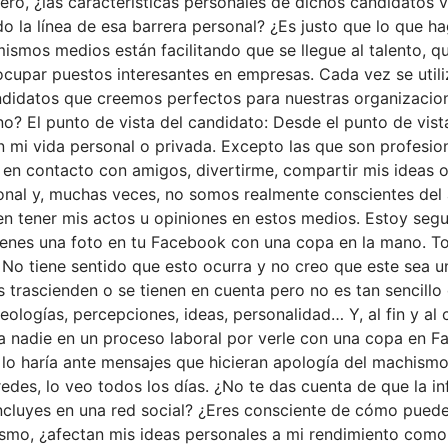
ero, ¿las características personales de dichos candidatos va
la línea de esa barrera personal? ¿Es justo que lo que hag
mismos medios están facilitando que se llegue al talento, q
ocupar puestos interesantes en empresas. Cada vez se utili
andidatos que creemos perfectos para nuestras organizacio
no? El punto de vista del candidato: Desde el punto de vis
on mi vida personal o privada. Excepto las que son profesio
 en contacto con amigos, divertirme, compartir mis ideas 
onal y, muchas veces, no somos realmente conscientes del 
en tener mis actos u opiniones en estos medios. Estoy seg
tienes una foto en tu Facebook con una copa en la mano. 
 No tiene sentido que esto ocurra y no creo que este sea 
 trascienden o se tienen en cuenta pero no es tan sencillo
deologías, percepciones, ideas, personalidad… Y, al fin y a
a nadie en un proceso laboral por verle con una copa en Fa
 lo haría ante mensajes que hicieran apología del machismo,
edes, lo veo todos los días. ¿No te das cuenta de que la in
incluyes en una red social? ¿Eres consciente de cómo puede
ismo, ¿afectan mis ideas personales a mi rendimiento como