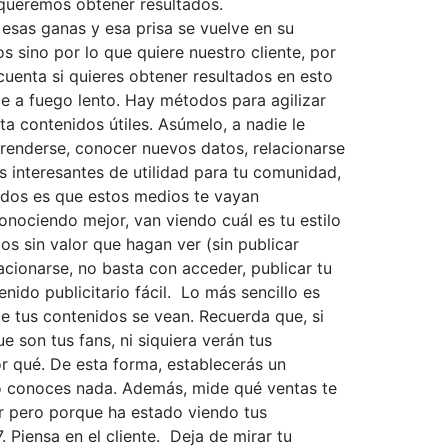
 queremos obtener resultados.
 esas ganas y esa prisa se vuelve en su
sino por lo que quiere nuestro cliente, por
cuenta si quieres obtener resultados en esto
ce a fuego lento. Hay métodos para agilizar
a contenidos útiles. Asúmelo, a nadie le
rprenderse, conocer nuevos datos, relacionarse
s interesantes de utilidad para tu comunidad,
tados es que estos medios te vayan
conociendo mejor, van viendo cuál es tu estilo
os sin valor que hagan ver (sin publicar
acionarse, no basta con acceder, publicar tu
enido publicitario fácil. Lo más sencillo es
te tus contenidos se vean. Recuerda que, si
son tus fans, ni siquiera verán tus
r qué. De esta forma, establecerás un
no conoces nada. Además, mide qué ventas te
r pero porque ha estado viendo tus
 Piensa en el cliente. Deja de mirar tu