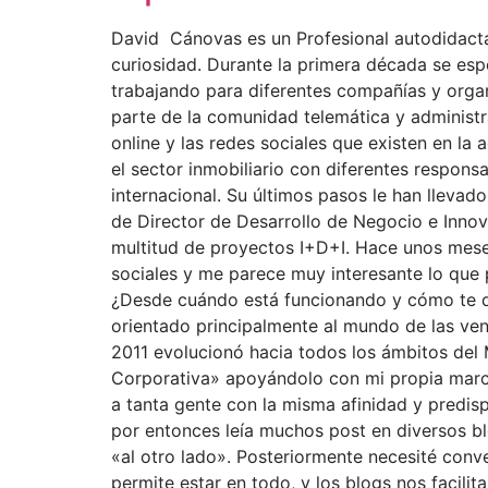
David Cánovas es un Profesional autodidacta
curiosidad. Durante la primera década se esp
trabajando para diferentes compañías y orga
parte de la comunidad telemática y administr
online y las redes sociales que existen en la
el sector inmobiliario con diferentes respons
internacional. Su últimos pasos le han lleva
de Director de Desarrollo de Negocio e Inno
multitud de proyectos I+D+I. Hace unos meses
sociales y me parece muy interesante lo que p
¿Desde cuándo está funcionando y cómo te de
orientado principalmente al mundo de las ven
2011 evolucionó hacia todos los ámbitos del
Corporativa» apoyándolo con mi propia marca
a tanta gente con la misma afinidad y predisp
por entonces leía muchos post en diversos bl
«al otro lado». Posteriormente necesité conve
permite estar en todo, y los blogs nos facili