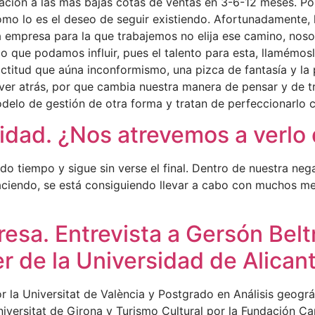
ación a las mas bajas cotas de ventas en 3-6-12 meses. Por l
mo lo es el deseo de seguir existiendo. Afortunadamente, 
a empresa para la que trabajemos no elija ese camino, nos
n lo que podamos influir, pues el talento para esta, llamémo
ctitud que aúna inconformismo, una pizca de fantasía y la p
olver atrás, por que cambia nuestra manera de pensar y de t
delo de gestión de otra forma y tratan de perfeccionarlo 
idad. ¿Nos atrevemos a verlo 
do tiempo y sigue sin verse el final. Dentro de nuestra ne
aciendo, se está consiguiendo llevar a cabo con muchos me
esa. Entrevista a Gersón Belt
de la Universidad de Alicant
 la Universitat de València y Postgrado en Análisis geográf
iversitat de Girona y Turismo Cultural por la Fundación C