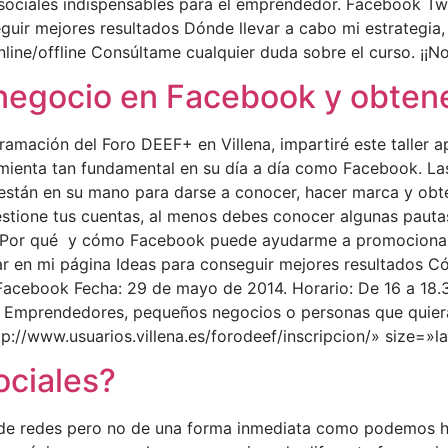
sociales indispensables para el emprendedor. Facebook Tw
uir mejores resultados Dónde llevar a cabo mi estrategia,
ine/offline Consúltame cualquier duda sobre el curso. ¡¡N
egocio en Facebook y obtene
ramación del Foro DEEF+ en Villena, impartiré este taller
mienta tan fundamental en su día a día como Facebook. L
 están en su mano para darse a conocer, hacer marca y obte
estione tus cuentas, al menos debes conocer algunas pauta
 ¿Por qué y cómo Facebook puede ayudarme a promocionar
r en mi página Ideas para conseguir mejores resultados 
Facebook Fecha: 29 de mayo de 2014. Horario: De 16 a 18.3
o a: Emprendedores, pequeños negocios o personas que qui
ttp://www.usuarios.villena.es/forodeef/inscripcion/» size=»
ociales?
s de redes pero no de una forma inmediata como podemos h