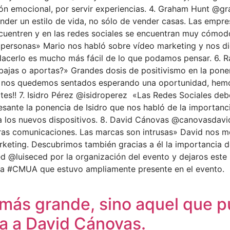
n emocional, por servir experiencias. 4. Graham Hunt @gra
ender un estilo de vida, no sólo de vender casas. Las empr
encuentren y en las redes sociales se encuentran muy có
 personas» Mario nos habló sobre vídeo marketing y nos 
. Hacerlo es mucho más fácil de lo que podamos pensar. 6. 
bajas o aportas?» Grandes dosis de positivismo en la pon
e nos quedemos sentados esperando una oportunidad, hemos d
ortes!! 7. Isidro Pérez @isidroperez «Las Redes Sociales d
resante la ponencia de Isidro que nos habló de la importan
a los nuevos dispositivos. 8. David Cánovas @canovasdavi
tras comunicaciones. Las marcas son intrusas» David nos m
arketing. Descubrimos también gracias a él la importancia d
ed @luiseced por la organización del evento y dejaros est
r a #CMUA que estuvo ampliamente presente en el evento.
l más grande, sino aquel que
ta a David Cánovas.