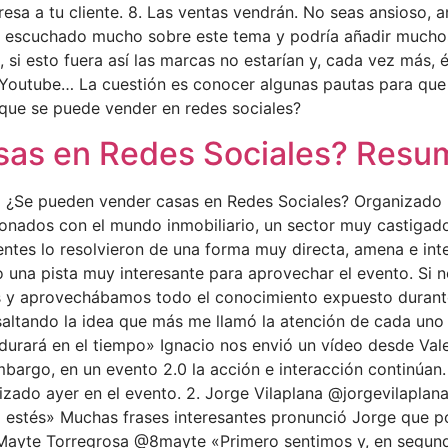
resa a tu cliente. 8. Las ventas vendrán. No seas ansioso,
 He escuchado mucho sobre este tema y podría añadir much
si esto fuera así las marcas no estarían y, cada vez más, 
, Youtube… La cuestión es conocer algunas pautas para que l
que se puede vender en redes sociales?
sas en Redes Sociales? Resu
nto ¿Se pueden vender casas en Redes Sociales? Organizado
onados con el mundo inmobiliario, un sector muy castigado 
ntes lo resolvieron de una forma muy directa, amena e int
io una pista muy interesante para aprovechar el evento. S
y aprovechábamos todo el conocimiento expuesto durante l
saltando la idea que más me llamó la atención de cada uno 
urará en el tiempo» Ignacio nos envió un vídeo desde Val
mbargo, en un evento 2.0 la acción e interacción continúan.
lizado ayer en el evento. 2. Jorge Vilaplana @jorgevilaplan
no estés» Muchas frases interesantes pronunció Jorge que 
 Mayte Torregrosa @8mayte «Primero sentimos y, en segund