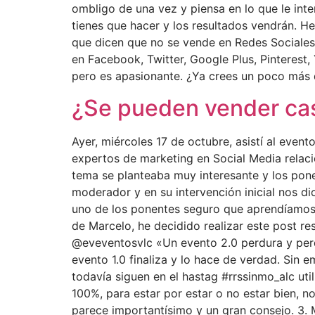
ombligo de una vez y piensa en lo que le inte
tienes que hacer y los resultados vendrán.
que dicen que no se vende en Redes Sociales, 
en Facebook, Twitter, Google Plus, Pinterest
pero es apasionante. ¿Ya crees un poco más 
¿Se pueden vender ca
Ayer, miércoles 17 de octubre, asistí al eve
expertos de marketing en Social Media relaci
tema se planteaba muy interesante y los pone
moderador y en su intervención inicial nos d
uno de los ponentes seguro que aprendíamos 
de Marcelo, he decidido realizar este post re
@eveventosvlc «Un evento 2.0 perdura y perd
evento 1.0 finaliza y lo hace de verdad. Sin e
todavía siguen en el hastag #rrssinmo_alc uti
100%, para estar por estar o no estar bien, 
parece importantísimo y un gran consejo. 3.