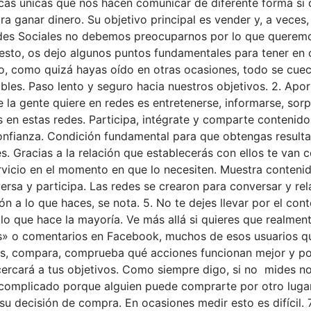
icas únicas que nos hacen comunicar de diferente forma si
 ganar dinero. Su objetivo principal es vender y, a veces,
des Sociales no debemos preocuparnos por lo que queremos 
 esto, os dejo algunos puntos fundamentales para tener en 
dio, como quizá hayas oído en otras ocasiones, todo se cue
es. Paso lento y seguro hacia nuestros objetivos. 2. Aport
e la gente quiere en redes es entretenerse, informarse, so
 en estas redes. Participa, intégrate y comparte contenido
a confianza. Condición fundamental para que obtengas resul
s. Gracias a la relación que establecerás con ellos te van 
rvicio en el momento en que lo necesiten. Muestra contenid
rsa y participa. Las redes se crearon para conversar y rel
ón a lo que haces, se nota. 5. No te dejes llevar por el cont
s lo que hace la mayoría. Ve más allá si quieres que realmen
» o comentarios en Facebook, muchos de esos usuarios que 
os, compara, comprueba qué acciones funcionan mejor y po
cercará a tus objetivos. Como siempre digo, si no mides 
 complicado porque alguien puede comprarte por otro luga
u decisión de compra. En ocasiones medir esto es difícil. 7.