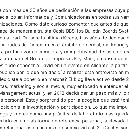
 con más de 20 años de dedicación a las empresas cuya pr
ecializó en Informática y Comunicaciones en todas sus vert
nizaciones. Como dato curioso comentar que antes de que I
aba de manera altruista Oasis BBS, los Bulletin Boards Sys
 actualidad. Durante la última década, tras años de dedicac
abilidades de Dirección en el ámbito comercial, marketing y
do a profundizar en la mejora y competitividad de las empre
vación para el Grupo de empresas Key Mare, en busca de nu
 pude conocer a David en un evento en Alicante, a partir 
ublica por lo que me decidí a realizar esta entrevista en m
cidiste a ponerlo en marcha? El blog lleva activo desde
tas, marketing y social media, muy enfocado a entender el 
 Management actual y en 2012 decidí dar un paso más y lo
 personal. Estoy sorprendido por la acogida que está teni
osición a la investigación y participación. Lo que me impuls
ogs y lo creé como una práctica de laboratorio más, quería
rtirlo en un plataforma de referencia personal, la elevada
tan relacionarlas en un mismo espacio virtual. 2. ¿Cuáles so