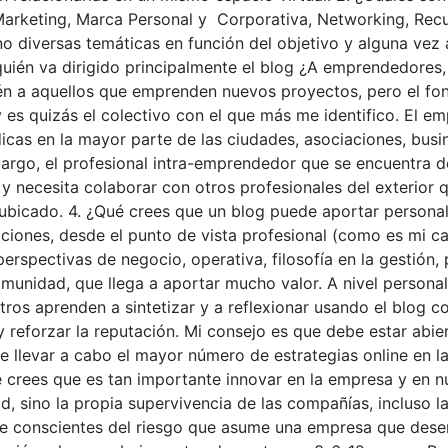
arketing, Marca Personal y Corporativa, Networking, Recu
diversas temáticas en función del objetivo y alguna vez a 
A quién va dirigido principalmente el blog ¿A emprendedore
ién a aquellos que emprenden nuevos proyectos, pero el fon
 es quizás el colectivo con el que más me identifico. El e
cas en la mayor parte de las ciudades, asociaciones, busi
argo, el profesional intra-emprendedor que se encuentra de
y necesita colaborar con otros profesionales del exterior 
subicado. 4. ¿Qué crees que un blog puede aportar persona
caciones, desde el punto de vista profesional (como es mi 
rspectivas de negocio, operativa, filosofía en la gestión, 
omunidad, que llega a aportar mucho valor. A nivel person
ros aprenden a sintetizar y a reflexionar usando el blog c
 reforzar la reputación. Mi consejo es que debe estar abiert
e llevar a cabo el mayor número de estrategias online en la
é crees que es tan importante innovar en la empresa y en nu
ad, sino la propia supervivencia de las compañías, incluso
te conscientes del riesgo que asume una empresa que dese