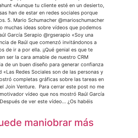
hunt «Aunque tu cliente esté en un desierto,
esas han de estar en redes sociales porque
modos. 5. Mario Schumacher @marioschumacher
dio muchas ideas sobre vídeos que podemos
Raúl García Serapio @rgserapio «Soy una
encia de Raúl que comenzó invitándonos a
e ir a por ella. ¡¡Qué genial es que te
eben ser la cara amable de nuestro CRM
cia de un buen diseño para generar confianza
d «Las Redes Sociales son de las personas y
ostró completas gráficas sobre las tareas en
el Join Venture. Para cerrar este post no me
e motivador vídeo que nos mostró Raúl García
 Después de ver este vídeo… ¿Os habéis
 puede maniobrar más