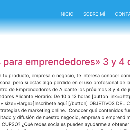
INICIO
SOBRE MÍ
CONT
 para emprendedores» 3 y 4 de
 tu producto, empresa o negocio, te interesa conocer cóm
onal pero si estás algo perdido en el uso profesional de l
ntro de Emprendedores de Alicante los próximos 3 y 4 de 
edores Alicante Horario: De 10 a 13 horas [button link=»ht
 size=»large»]Inscríbete aquí [/button] OBJETIVOS DEL C
trategias de marketing online. Conocer qué contenidos fu
ltado y difusión de nuestro negocio, empresa o emprendim
L CURSO? ¿Qué redes sociales pueden ayudarme a obtener