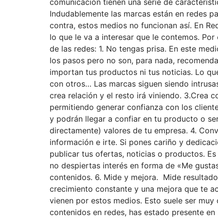
comunicación tienen una serie de característ
Indudablemente las marcas están en redes para
contra, estos medios no funcionan así. En Re
lo que le va a interesar que le contemos. Por
de las redes: 1. No tengas prisa. En este me
los pasos pero no son, para nada, recomendabl
importan tus productos ni tus noticias. Lo qu
con otros… Las marcas siguen siendo intrusas
crea relación y el resto irá viniendo. 3.Cre
permitiendo generar confianza con los cliente
y podrán llegar a confiar en tu producto o se
directamente) valores de tu empresa. 4. Conve
información e irte. Si pones cariño y dedicaci
publicar tus ofertas, noticias o productos. E
no despiertas interés en forma de «Me gustas
contenidos. 6. Mide y mejora. Mide resultad
crecimiento constante y una mejora que te a
vienen por estos medios. Esto suele ser muy
contenidos en redes, has estado presente en s