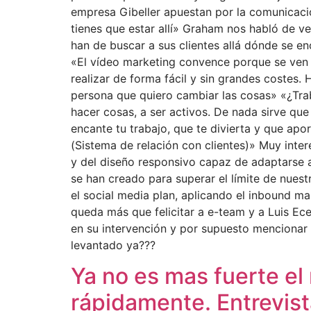
empresa Gibeller apuestan por la comunicació
tienes que estar allí» Graham nos habló de v
han de buscar a sus clientes allá dónde se 
«El vídeo marketing convence porque se ven
realizar de forma fácil y sin grandes costes
persona que quiero cambiar las cosas» «¿Tra
hacer cosas, a ser activos. De nada sirve qu
encante tu trabajo, que te divierta y que ap
(Sistema de relación con clientes)» Muy inte
y del diseño responsivo capaz de adaptarse 
se han creado para superar el límite de nues
el social media plan, aplicando el inbound m
queda más que felicitar a e-team y a Luis Ec
en su intervención y por supuesto menciona
levantado ya???
Ya no es mas fuerte e
rápidamente. Entrevis