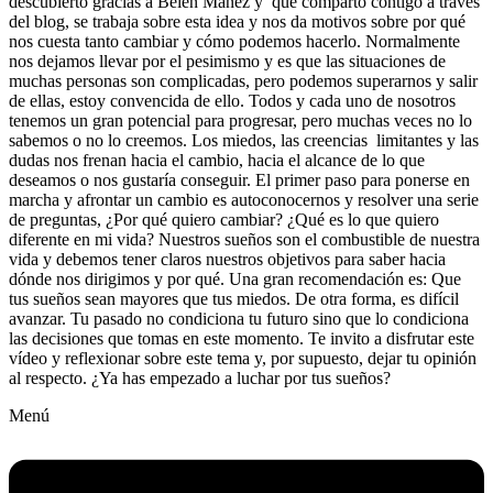
descubierto gracias a Belén Mañez y que comparto contigo a través
del blog, se trabaja sobre esta idea y nos da motivos sobre por qué
nos cuesta tanto cambiar y cómo podemos hacerlo. Normalmente
nos dejamos llevar por el pesimismo y es que las situaciones de
muchas personas son complicadas, pero podemos superarnos y salir
de ellas, estoy convencida de ello. Todos y cada uno de nosotros
tenemos un gran potencial para progresar, pero muchas veces no lo
sabemos o no lo creemos. Los miedos, las creencias limitantes y las
dudas nos frenan hacia el cambio, hacia el alcance de lo que
deseamos o nos gustaría conseguir. El primer paso para ponerse en
marcha y afrontar un cambio es autoconocernos y resolver una serie
de preguntas, ¿Por qué quiero cambiar? ¿Qué es lo que quiero
diferente en mi vida? Nuestros sueños son el combustible de nuestra
vida y debemos tener claros nuestros objetivos para saber hacia
dónde nos dirigimos y por qué. Una gran recomendación es: Que
tus sueños sean mayores que tus miedos. De otra forma, es difícil
avanzar. Tu pasado no condiciona tu futuro sino que lo condiciona
las decisiones que tomas en este momento. Te invito a disfrutar este
vídeo y reflexionar sobre este tema y, por supuesto, dejar tu opinión
al respecto. ¿Ya has empezado a luchar por tus sueños?
Menú