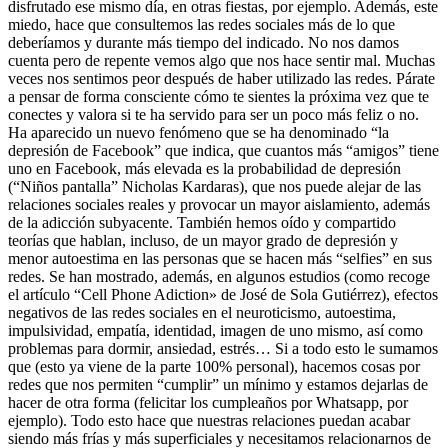
disfrutado ese mismo día, en otras fiestas, por ejemplo. Además, este
miedo, hace que consultemos las redes sociales más de lo que
deberíamos y durante más tiempo del indicado. No nos damos
cuenta pero de repente vemos algo que nos hace sentir mal. Muchas
veces nos sentimos peor después de haber utilizado las redes. Párate
a pensar de forma consciente cómo te sientes la próxima vez que te
conectes y valora si te ha servido para ser un poco más feliz o no.
Ha aparecido un nuevo fenómeno que se ha denominado “la
depresión de Facebook” que indica, que cuantos más “amigos” tiene
uno en Facebook, más elevada es la probabilidad de depresión
(“Niños pantalla” Nicholas Kardaras), que nos puede alejar de las
relaciones sociales reales y provocar un mayor aislamiento, además
de la adicción subyacente. También hemos oído y compartido
teorías que hablan, incluso, de un mayor grado de depresión y
menor autoestima en las personas que se hacen más “selfies” en sus
redes. Se han mostrado, además, en algunos estudios (como recoge
el artículo “Cell Phone Adiction» de José de Sola Gutiérrez), efectos
negativos de las redes sociales en el neuroticismo, autoestima,
impulsividad, empatía, identidad, imagen de uno mismo, así como
problemas para dormir, ansiedad, estrés… Si a todo esto le sumamos
que (esto ya viene de la parte 100% personal), hacemos cosas por
redes que nos permiten “cumplir” un mínimo y estamos dejarlas de
hacer de otra forma (felicitar los cumpleaños por Whatsapp, por
ejemplo). Todo esto hace que nuestras relaciones puedan acabar
siendo más frías y más superficiales y necesitamos relacionarnos de