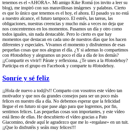
tenemos es el «AHORA». Mi amigo Kike Romá (os invito a leer su
blog), me inspiró con sus maravillosas imágenes y palabras. Cierto
es que lo único que tenemos es el hoy, el ahora. El pasado ya no está
a nuestro alcance, el futuro tampoco. El estrés, las tareas, las
obligaciones, nuestras creencias y mucho más a veces no deja que
nos concentremos en los momentos. Pasamos un día y otro como
todos iguales, sin nada destacable. Pero lo cierto es que hay
momentos que destacan en cada uno de nuestros días que los hacen
diferentes y especiales. Vivamos el momento y disfrutemos de esas
pequeñas cosas que nos alegran el día. ¿Y si ademas lo compartimos
con #fotodehoy y alegramos un poco el día a día de los demás?
¡¡Compartir es vivir!! Párate y reflexiona. ¿Te unes a la #fotodehoy?
Participa en el grupo en Facebook y comparte tu #fotodehoy.
Sonríe y sé feliz
¡¡Hola de nuevo a tod@s!! Comparto con vosotros este vídeo tan
motivador y que nos da grandes consejos para ser un poco más
felices en nuestro día a día. No debemos esperar que la felicidad
llegue el en futuro ni que pase algo para que logremos, por fin,
sentirnos felices. Las pequeñas cosas son importantes, y este vídeo
está lleno de ellas. He descubierto el vídeo gracias a Pato
Giacomino, desde aquí le agradezco que me lo «regalase» en un tuit.
¡¡Que lo disfrutéis y seáis muy felices!!!