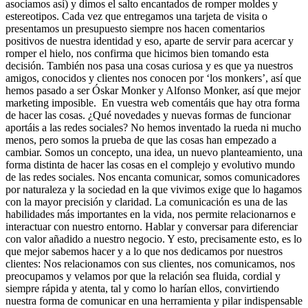
asociamos así) y dimos el salto encantados de romper moldes y
estereotipos. Cada vez que entregamos una tarjeta de visita o
presentamos un presupuesto siempre nos hacen comentarios
positivos de nuestra identidad y eso, aparte de servir para acercar y
romper el hielo, nos confirma que hicimos bien tomando esta
decisión. También nos pasa una cosas curiosa y es que ya nuestros
amigos, conocidos y clientes nos conocen por ‘los monkers’, así que
hemos pasado a ser Óskar Monker y Alfonso Monker, así que mejor
marketing imposible. En vuestra web comentáis que hay otra forma
de hacer las cosas. ¿Qué novedades y nuevas formas de funcionar
aportáis a las redes sociales? No hemos inventado la rueda ni mucho
menos, pero somos la prueba de que las cosas han empezado a
cambiar. Somos un concepto, una idea, un nuevo planteamiento, una
forma distinta de hacer las cosas en el complejo y evolutivo mundo
de las redes sociales. Nos encanta comunicar, somos comunicadores
por naturaleza y la sociedad en la que vivimos exige que lo hagamos
con la mayor precisión y claridad. La comunicación es una de las
habilidades más importantes en la vida, nos permite relacionarnos e
interactuar con nuestro entorno. Hablar y conversar para diferenciar
con valor añadido a nuestro negocio. Y esto, precisamente esto, es lo
que mejor sabemos hacer y a lo que nos dedicamos por nuestros
clientes: Nos relacionamos con sus clientes, nos comunicamos, nos
preocupamos y velamos por que la relación sea fluida, cordial y
siempre rápida y atenta, tal y como lo harían ellos, convirtiendo
nuestra forma de comunicar en una herramienta y pilar indispensable