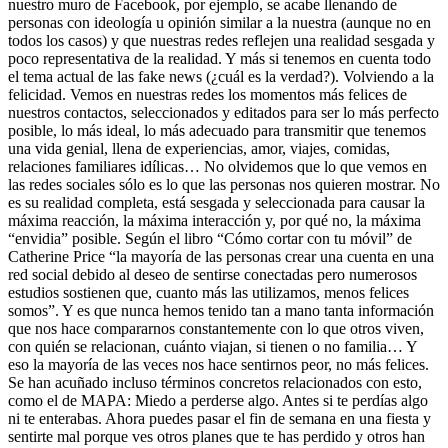
nuestro muro de Facebook, por ejemplo, se acabe llenando de
personas con ideología u opinión similar a la nuestra (aunque no en
todos los casos) y que nuestras redes reflejen una realidad sesgada y
poco representativa de la realidad. Y más si tenemos en cuenta todo
el tema actual de las fake news (¿cuál es la verdad?). Volviendo a la
felicidad. Vemos en nuestras redes los momentos más felices de
nuestros contactos, seleccionados y editados para ser lo más perfecto
posible, lo más ideal, lo más adecuado para transmitir que tenemos
una vida genial, llena de experiencias, amor, viajes, comidas,
relaciones familiares idílicas… No olvidemos que lo que vemos en
las redes sociales sólo es lo que las personas nos quieren mostrar. No
es su realidad completa, está sesgada y seleccionada para causar la
máxima reacción, la máxima interacción y, por qué no, la máxima
“envidia” posible. Según el libro “Cómo cortar con tu móvil” de
Catherine Price “la mayoría de las personas crear una cuenta en una
red social debido al deseo de sentirse conectadas pero numerosos
estudios sostienen que, cuanto más las utilizamos, menos felices
somos”. Y es que nunca hemos tenido tan a mano tanta información
que nos hace compararnos constantemente con lo que otros viven,
con quién se relacionan, cuánto viajan, si tienen o no familia… Y
eso la mayoría de las veces nos hace sentirnos peor, no más felices.
Se han acuñado incluso términos concretos relacionados con esto,
como el de MAPA: Miedo a perderse algo. Antes si te perdías algo
ni te enterabas. Ahora puedes pasar el fin de semana en una fiesta y
sentirte mal porque ves otros planes que te has perdido y otros han