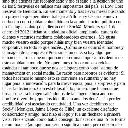
sino que además fue recomendado y dio el salto a la gestión de uno
de los 5 festivales de música más importantes del país, el Low Cost
Festival de Benidorm. En ese momento y tras llevar meses buscando
un proyecto que permitiera trabajar a Alfonso y Oskar de nuevo
codo con codo (habían coincidido en la administración pública con
un feeling absoluto) decidieron crear Soci@l Monkers y el 1 de
enero del 2012 inician su andadura oficial, ampliando cartera de
clientes y recursos mediante colaboradores externos . Me gusta
mucho vuestro estilo porque hiláis muy bien vuestra identidad
corporativa en todo lo que hacéis. ¿Cómo se os ocurrió el nombre y
la imagen de la empresa? Pues sinceramente, si hay algo que
teníamos claro es que no queríamos ser una empresa más dentro de
este cambiante mundo. No queríamos ofrecer unos servicios
estándar ni tampoco que se nos catalogara como ‘otra’ startup de
management en social media. La razón para nosotros es evidente: Si
todos hacemos lo mismo esto se convierte en rutinario y no hay
lugar para la innovación, para la irreverencia, para la sorpresa y para
hacer la distinción. Con esta filosofía lo primero que hicimos fue
buscar nuestra imagen saliéndonos de la tangente buscando un
nombre divertido y que nos identificara ante los demás, sin perder
credibilidad y sí asociando creatividad. Una vez decidimos ser
Soci@l Monkers, Jaime López de Cliké, un excelente diseñador,
colaborador y amigo, nos hizo el logo y fue un flechazo a primera
vista. Nos encantó como había conseguido hacer de una ‘S’ la forma
de un monete (aunque monker no significa mono, pero nosotros lo