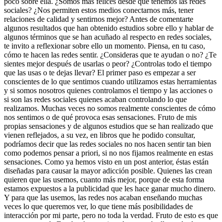
poco sobre ella. ¿Somos más felices desde que tenemos las redes
sociales? ¿Nos permiten estos medios conectarnos más, tener
relaciones de calidad y sentirnos mejor? Antes de comentarte
algunos resultados que han obtenido estudios sobre ello y hablar de
algunos términos que se han acuñado al respecto en redes sociales,
te invito a reflexionar sobre ello un momento. Piensa, en tu caso,
cómo te hacen las redes sentir. ¿Consideras que te ayudan o no? ¿Te
sientes mejor después de usarlas o peor? ¿Controlas todo el tiempo
que las usas o te dejas llevar? El primer paso es empezar a ser
conscientes de lo que sentimos cuando utilizamos estas herramientas
y si somos nosotros quienes controlamos el tiempo y las acciones o
si son las redes sociales quienes acaban controlando lo que
realizamos. Muchas veces no somos realmente conscientes de cómo
nos sentimos o de qué provoca esas sensaciones. Fruto de mis
propias sensaciones y de algunos estudios que se han realizado que
vienen reflejados, a su vez, en libros que he podido consultar,
podríamos decir que las redes sociales no nos hacen sentir tan bien
como podemos pensar a priori, si no nos fijamos realmente en estas
sensaciones. Como ya hemos visto en un post anterior, éstas están
diseñadas para causar la mayor adicción posible. Quienes las crean
quieren que las usemos, cuanto más mejor, porque de esta forma
estamos expuestos a la publicidad que les hace ganar mucho dinero.
Y para que las usemos, las redes nos acaban enseñando muchas
veces lo que queremos ver, lo que tiene más posibilidades de
interacción por mi parte, pero no toda la verdad. Fruto de esto es que