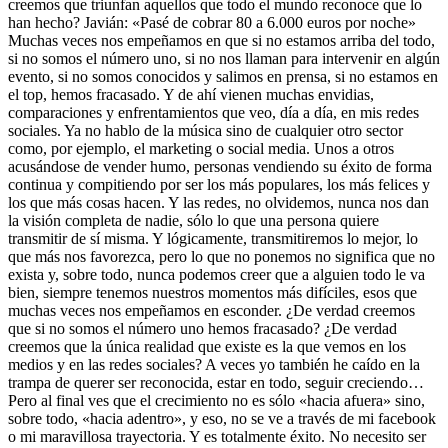
creemos que triunfan aquellos que todo el mundo reconoce que lo
han hecho? Javián: «Pasé de cobrar 80 a 6.000 euros por noche»
Muchas veces nos empeñamos en que si no estamos arriba del todo,
si no somos el número uno, si no nos llaman para intervenir en algún
evento, si no somos conocidos y salimos en prensa, si no estamos en
el top, hemos fracasado. Y de ahí vienen muchas envidias,
comparaciones y enfrentamientos que veo, día a día, en mis redes
sociales. Ya no hablo de la música sino de cualquier otro sector
como, por ejemplo, el marketing o social media. Unos a otros
acusándose de vender humo, personas vendiendo su éxito de forma
continua y compitiendo por ser los más populares, los más felices y
los que más cosas hacen. Y las redes, no olvidemos, nunca nos dan
la visión completa de nadie, sólo lo que una persona quiere
transmitir de sí misma. Y lógicamente, transmitiremos lo mejor, lo
que más nos favorezca, pero lo que no ponemos no significa que no
exista y, sobre todo, nunca podemos creer que a alguien todo le va
bien, siempre tenemos nuestros momentos más difíciles, esos que
muchas veces nos empeñamos en esconder. ¿De verdad creemos
que si no somos el número uno hemos fracasado? ¿De verdad
creemos que la única realidad que existe es la que vemos en los
medios y en las redes sociales? A veces yo también he caído en la
trampa de querer ser reconocida, estar en todo, seguir creciendo…
Pero al final ves que el crecimiento no es sólo «hacia afuera» sino,
sobre todo, «hacia adentro», y eso, no se ve a través de mi facebook
o mi maravillosa trayectoria. Y es totalmente éxito. No necesito ser