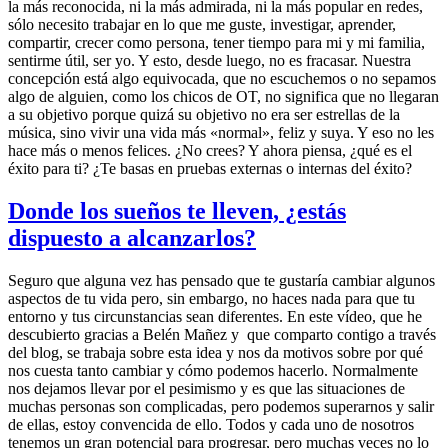
la más reconocida, ni la más admirada, ni la más popular en redes,
sólo necesito trabajar en lo que me guste, investigar, aprender,
compartir, crecer como persona, tener tiempo para mi y mi familia,
sentirme útil, ser yo. Y esto, desde luego, no es fracasar. Nuestra
concepción está algo equivocada, que no escuchemos o no sepamos
algo de alguien, como los chicos de OT, no significa que no llegaran
a su objetivo porque quizá su objetivo no era ser estrellas de la
música, sino vivir una vida más «normal», feliz y suya. Y eso no les
hace más o menos felices. ¿No crees? Y ahora piensa, ¿qué es el
éxito para ti? ¿Te basas en pruebas externas o internas del éxito?
Donde los sueños te lleven, ¿estás
dispuesto a alcanzarlos?
Seguro que alguna vez has pensado que te gustaría cambiar algunos
aspectos de tu vida pero, sin embargo, no haces nada para que tu
entorno y tus circunstancias sean diferentes. En este vídeo, que he
descubierto gracias a Belén Mañez y que comparto contigo a través
del blog, se trabaja sobre esta idea y nos da motivos sobre por qué
nos cuesta tanto cambiar y cómo podemos hacerlo. Normalmente
nos dejamos llevar por el pesimismo y es que las situaciones de
muchas personas son complicadas, pero podemos superarnos y salir
de ellas, estoy convencida de ello. Todos y cada uno de nosotros
tenemos un gran potencial para progresar, pero muchas veces no lo