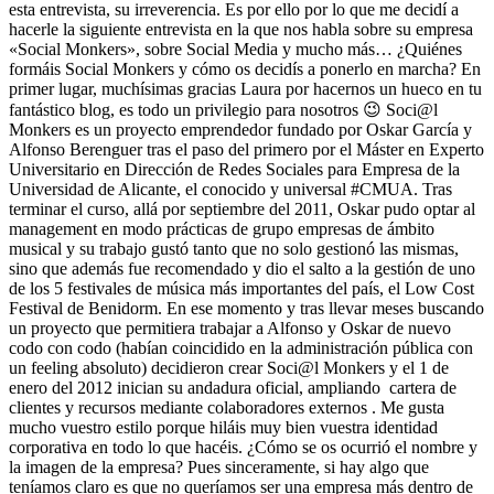
esta entrevista, su irreverencia. Es por ello por lo que me decidí a
hacerle la siguiente entrevista en la que nos habla sobre su empresa
«Social Monkers», sobre Social Media y mucho más… ¿Quiénes
formáis Social Monkers y cómo os decidís a ponerlo en marcha? En
primer lugar, muchísimas gracias Laura por hacernos un hueco en tu
fantástico blog, es todo un privilegio para nosotros 😉 Soci@l
Monkers es un proyecto emprendedor fundado por Oskar García y
Alfonso Berenguer tras el paso del primero por el Máster en Experto
Universitario en Dirección de Redes Sociales para Empresa de la
Universidad de Alicante, el conocido y universal #CMUA. Tras
terminar el curso, allá por septiembre del 2011, Oskar pudo optar al
management en modo prácticas de grupo empresas de ámbito
musical y su trabajo gustó tanto que no solo gestionó las mismas,
sino que además fue recomendado y dio el salto a la gestión de uno
de los 5 festivales de música más importantes del país, el Low Cost
Festival de Benidorm. En ese momento y tras llevar meses buscando
un proyecto que permitiera trabajar a Alfonso y Oskar de nuevo
codo con codo (habían coincidido en la administración pública con
un feeling absoluto) decidieron crear Soci@l Monkers y el 1 de
enero del 2012 inician su andadura oficial, ampliando cartera de
clientes y recursos mediante colaboradores externos . Me gusta
mucho vuestro estilo porque hiláis muy bien vuestra identidad
corporativa en todo lo que hacéis. ¿Cómo se os ocurrió el nombre y
la imagen de la empresa? Pues sinceramente, si hay algo que
teníamos claro es que no queríamos ser una empresa más dentro de