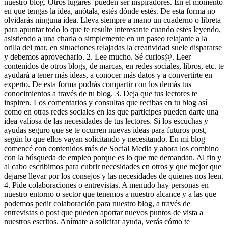
nuestro blog. Otros lugares pueden ser inspiradores. En el momento
en que tengas la idea, anótala, estés dónde estés. De esta forma no
olvidarás ninguna idea. Lleva siempre a mano un cuaderno o libreta
para apuntar todo lo que te resulte interesante cuando estés leyendo,
asistiendo a una charla o simplemente en un paseo relajante a la
orilla del mar, en situaciones relajadas la creatividad suele dispararse
y debemos aprovecharlo. 2. Lee mucho. Sé curios@. Leer
contenidos de otros blogs, de marcas, en redes sociales, libros, etc. te
ayudará a tener más ideas, a conocer más datos y a convertirte en
experto. De esta forma podrás compartir con los demás tus
conocimientos a través de tu blog. 3. Deja que tus lectores te
inspiren. Los comentarios y consultas que recibas en tu blog así
como en otras redes sociales en las que participes pueden darte una
idea valiosa de las necesidades de tus lectores. Si los escuchas y
ayudas seguro que se te ocurren nuevas ideas para futuros post,
según lo que ellos vayan solicitando y necesitando. En mi blog
comencé con contenidos más de Social Media y ahora los combino
con la búsqueda de empleo porque es lo que me demandan. Al fin y
al cabo escribimos para cubrir necesidades en otros y que mejor que
dejarse llevar por los consejos y las necesidades de quienes nos leen.
4. Pide colaboraciones o entrevistas. A menudo hay personas en
nuestro entorno o sector que tenemos a nuestro alcance y a las que
podemos pedir colaboración para nuestro blog, a través de
entrevistas o post que pueden aportar nuevos puntos de vista a
nuestros escritos. Anímate a solicitar ayuda, verás cómo te