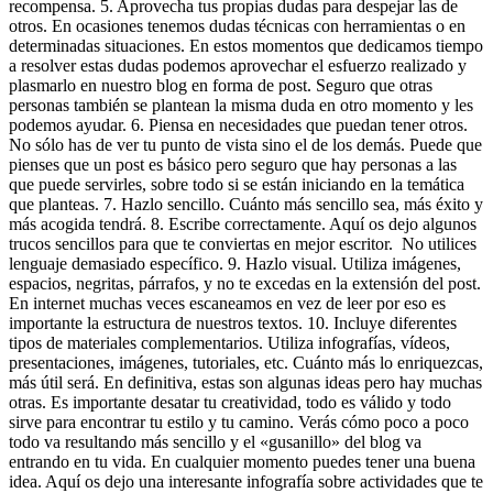
recompensa. 5. Aprovecha tus propias dudas para despejar las de
otros. En ocasiones tenemos dudas técnicas con herramientas o en
determinadas situaciones. En estos momentos que dedicamos tiempo
a resolver estas dudas podemos aprovechar el esfuerzo realizado y
plasmarlo en nuestro blog en forma de post. Seguro que otras
personas también se plantean la misma duda en otro momento y les
podemos ayudar. 6. Piensa en necesidades que puedan tener otros.
No sólo has de ver tu punto de vista sino el de los demás. Puede que
pienses que un post es básico pero seguro que hay personas a las
que puede servirles, sobre todo si se están iniciando en la temática
que planteas. 7. Hazlo sencillo. Cuánto más sencillo sea, más éxito y
más acogida tendrá. 8. Escribe correctamente. Aquí os dejo algunos
trucos sencillos para que te conviertas en mejor escritor. No utilices
lenguaje demasiado específico. 9. Hazlo visual. Utiliza imágenes,
espacios, negritas, párrafos, y no te excedas en la extensión del post.
En internet muchas veces escaneamos en vez de leer por eso es
importante la estructura de nuestros textos. 10. Incluye diferentes
tipos de materiales complementarios. Utiliza infografías, vídeos,
presentaciones, imágenes, tutoriales, etc. Cuánto más lo enriquezcas,
más útil será. En definitiva, estas son algunas ideas pero hay muchas
otras. Es importante desatar tu creatividad, todo es válido y todo
sirve para encontrar tu estilo y tu camino. Verás cómo poco a poco
todo va resultando más sencillo y el «gusanillo» del blog va
entrando en tu vida. En cualquier momento puedes tener una buena
idea. Aquí os dejo una interesante infografía sobre actividades que te