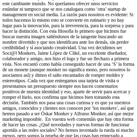
este cambiante mundo. No queríamos ofrecer unos servicios
estándar ni tampoco que se nos catalogara como ‘otra’ startup de
management en social media. La razón para nosotros es evidente: Si
todos hacemos lo mismo esto se convierte en rutinario y no hay
lugar para la innovación, para la irreverencia, para la sorpresa y para
hacer la distinción. Con esta filosofía lo primero que hicimos fue
buscar nuestra imagen saliéndonos de la tangente buscando un
nombre divertido y que nos identificara ante los demás, sin perder
credibilidad y sí asociando creatividad. Una vez decidimos ser
Soci@l Monkers, Jaime López de Cliké, un excelente diseñador,
colaborador y amigo, nos hizo el logo y fue un flechazo a primera
vista. Nos encantó como había conseguido hacer de una ‘S’ la forma
de un monete (aunque monker no significa mono, pero nosotros lo
asociamos así) y dimos el salto encantados de romper moldes y
estereotipos. Cada vez que entregamos una tarjeta de visita o
presentamos un presupuesto siempre nos hacen comentarios
positivos de nuestra identidad y eso, aparte de servir para acercar y
romper el hielo, nos confirma que hicimos bien tomando esta
decisión. También nos pasa una cosas curiosa y es que ya nuestros
amigos, conocidos y clientes nos conocen por ‘los monkers’, así que
hemos pasado a ser Óskar Monker y Alfonso Monker, así que mejor
marketing imposible. En vuestra web comentáis que hay otra forma
de hacer las cosas. ¿Qué novedades y nuevas formas de funcionar
aportáis a las redes sociales? No hemos inventado la rueda ni mucho
menos, pero somos la prueba de que las cosas han empezado a