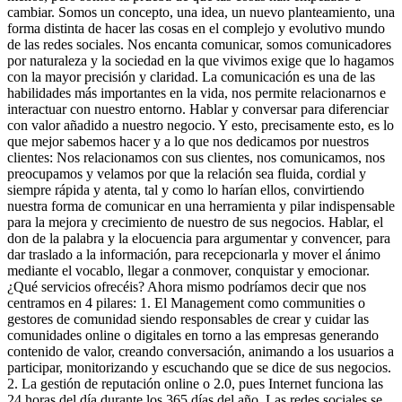
cambiar. Somos un concepto, una idea, un nuevo planteamiento, una
forma distinta de hacer las cosas en el complejo y evolutivo mundo
de las redes sociales. Nos encanta comunicar, somos comunicadores
por naturaleza y la sociedad en la que vivimos exige que lo hagamos
con la mayor precisión y claridad. La comunicación es una de las
habilidades más importantes en la vida, nos permite relacionarnos e
interactuar con nuestro entorno. Hablar y conversar para diferenciar
con valor añadido a nuestro negocio. Y esto, precisamente esto, es lo
que mejor sabemos hacer y a lo que nos dedicamos por nuestros
clientes: Nos relacionamos con sus clientes, nos comunicamos, nos
preocupamos y velamos por que la relación sea fluida, cordial y
siempre rápida y atenta, tal y como lo harían ellos, convirtiendo
nuestra forma de comunicar en una herramienta y pilar indispensable
para la mejora y crecimiento de nuestro de sus negocios. Hablar, el
don de la palabra y la elocuencia para argumentar y convencer, para
dar traslado a la información, para recepcionarla y mover el ánimo
mediante el vocablo, llegar a conmover, conquistar y emocionar.
¿Qué servicios ofrecéis? Ahora mismo podríamos decir que nos
centramos en 4 pilares: 1. El Management como communities o
gestores de comunidad siendo responsables de crear y cuidar las
comunidades online o digitales en torno a las empresas generando
contenido de valor, creando conversación, animando a los usuarios a
participar, monitorizando y escuchando que se dice de sus negocios.
2. La gestión de reputación online o 2.0, pues Internet funciona las
24 horas del día durante los 365 días del año. Las redes sociales se