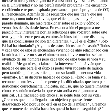
hiciese historia y nos enganchase a casi todos (yo estaba estudiando
en la Universidad y no me perdía ningún programa), me encuentro
escribiendo este post inspirada precisamente por el programa de OT,
El reencuentro. Además de los recuerdos que nos trae y que nos
muestra, como todo en la vida, que el tiempo pasa muy rápido, el
pasado domingo, me hizo reflexionar sobre el éxito y cómo lo
vemos los demás desde fuera. En esta ocasión el programa me
pareció muy interesante por las reflexiones que volcaron sobre este
tema y por hacerme pensar, en otros ámbitos totalmente distintos,
que las conclusiones no son tan diferentes. ¿Qué es el éxito? ¿Sólo
Bisbal ha triunfado? ¿Algunos de estos chicos han fracasado? Todos
y cada uno de ellos se encuentran viviendo de algo relacionado con
la música, tal vez no sean el número uno, tal vez muchos se han
olvidado de sus nombres pero cada uno de ellos tiene su vida y su
realidad. Me gustó especialmente la intervención de Javián que
hablaba de que para él el éxito es poder vivir rodeado de música
pero también poder pasar tiempo con su familia, tener una vida
«normal». En su discurso hablaba de cómo el «éxito», la fama y el
reconocimiento les vino de repente y las dificultades que tuvo para
gestionarlo correctamente. Indicaba, incluso, que no quiere imaginar
cómo se sentirán todavía los que están arriba en el panorama
musical. ¿Ha fracasado este chico si se siente feliz con su vida?
¿Creemos que no ha llegado a su objetivo y que se siente
desgraciado sólo porque no está en el top de la música? ¿Creemos
que se muere de envidia hacia los que sí lo han conseguido? ¿Sólo