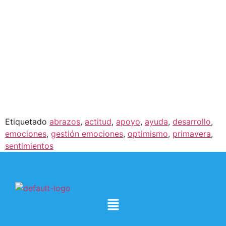
Etiquetado
abrazos
,
actitud
,
apoyo
,
ayuda
,
desarrollo
,
emociones
,
gestión emociones
,
optimismo
,
primavera
,
sentimientos