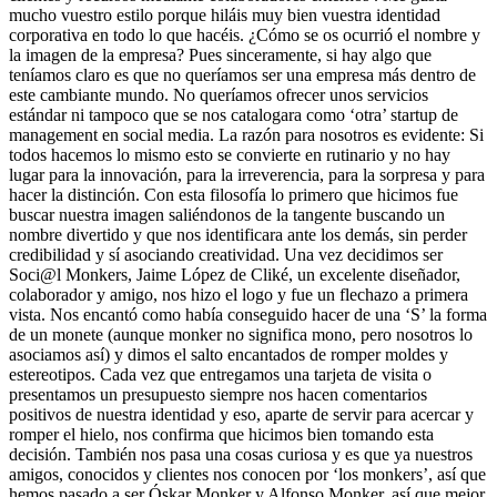
mucho vuestro estilo porque hiláis muy bien vuestra identidad
corporativa en todo lo que hacéis. ¿Cómo se os ocurrió el nombre y
la imagen de la empresa? Pues sinceramente, si hay algo que
teníamos claro es que no queríamos ser una empresa más dentro de
este cambiante mundo. No queríamos ofrecer unos servicios
estándar ni tampoco que se nos catalogara como ‘otra’ startup de
management en social media. La razón para nosotros es evidente: Si
todos hacemos lo mismo esto se convierte en rutinario y no hay
lugar para la innovación, para la irreverencia, para la sorpresa y para
hacer la distinción. Con esta filosofía lo primero que hicimos fue
buscar nuestra imagen saliéndonos de la tangente buscando un
nombre divertido y que nos identificara ante los demás, sin perder
credibilidad y sí asociando creatividad. Una vez decidimos ser
Soci@l Monkers, Jaime López de Cliké, un excelente diseñador,
colaborador y amigo, nos hizo el logo y fue un flechazo a primera
vista. Nos encantó como había conseguido hacer de una ‘S’ la forma
de un monete (aunque monker no significa mono, pero nosotros lo
asociamos así) y dimos el salto encantados de romper moldes y
estereotipos. Cada vez que entregamos una tarjeta de visita o
presentamos un presupuesto siempre nos hacen comentarios
positivos de nuestra identidad y eso, aparte de servir para acercar y
romper el hielo, nos confirma que hicimos bien tomando esta
decisión. También nos pasa una cosas curiosa y es que ya nuestros
amigos, conocidos y clientes nos conocen por ‘los monkers’, así que
hemos pasado a ser Óskar Monker y Alfonso Monker, así que mejor