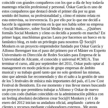
coincidir con grandes compañeros con los que a día de hoy todavía
mantengo relación profesional y personal. Óskar García es uno de
estos compañeros que destacó desde el primer día por su gran
sentido del humor, su profesionalidad y, cómo el mismo relata en
esta entrevista, su irreverencia. Es por ello por lo que me decidí a
hacerle la siguiente entrevista en la que nos habla sobre su empresa
«Social Monkers», sobre Social Media y mucho más… ¿Quiénes
formáis Social Monkers y cómo os decidís a ponerlo en marcha? En
primer lugar, muchísimas gracias Laura por hacernos un hueco en tu
fantástico blog, es todo un privilegio para nosotros 😉 Soci@l
Monkers es un proyecto emprendedor fundado por Oskar García y
Alfonso Berenguer tras el paso del primero por el Máster en Experto
Universitario en Dirección de Redes Sociales para Empresa de la
Universidad de Alicante, el conocido y universal #CMUA. Tras
terminar el curso, allá por septiembre del 2011, Oskar pudo optar al
management en modo prácticas de grupo empresas de ámbito
musical y su trabajo gustó tanto que no solo gestionó las mismas,
sino que además fue recomendado y dio el salto a la gestión de uno
de los 5 festivales de música más importantes del país, el Low Cost
Festival de Benidorm. En ese momento y tras llevar meses buscando
un proyecto que permitiera trabajar a Alfonso y Oskar de nuevo
codo con codo (habían coincidido en la administración pública con
un feeling absoluto) decidieron crear Soci@l Monkers y el 1 de
enero del 2012 inician su andadura oficial, ampliando cartera de
clientes y recursos mediante colaboradores externos . Me gusta