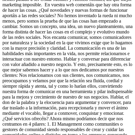
marketing imposible. En vuestra web comentáis que hay otra forma
de hacer las cosas. ¿Qué novedades y nuevas formas de funcionar
aportáis a las redes sociales? No hemos inventado la rueda ni mucho
menos, pero somos la prueba de que las cosas han empezado a
cambiar. Somos un concepto, una idea, un nuevo planteamiento, una
forma distinta de hacer las cosas en el complejo y evolutivo mundo
de las redes sociales. Nos encanta comunicar, somos comunicadores
por naturaleza y la sociedad en la que vivimos exige que lo hagamos
con la mayor precisión y claridad. La comunicación es una de las
habilidades más importantes en la vida, nos permite relacionarnos e
interactuar con nuestro entorno. Hablar y conversar para diferenciar
con valor añadido a nuestro negocio. Y esto, precisamente esto, es lo
que mejor sabemos hacer y a lo que nos dedicamos por nuestros
clientes: Nos relacionamos con sus clientes, nos comunicamos, nos
preocupamos y velamos por que la relación sea fluida, cordial y
siempre rápida y atenta, tal y como lo harían ellos, convirtiendo
nuestra forma de comunicar en una herramienta y pilar indispensable
para la mejora y crecimiento de nuestro de sus negocios. Hablar, el
don de la palabra y la elocuencia para argumentar y convencer, para
dar traslado a la información, para recepcionarla y mover el ánimo
mediante el vocablo, llegar a conmover, conquistar y emocionar.
¿Qué servicios ofrecéis? Ahora mismo podríamos decir que nos
centramos en 4 pilares: 1. El Management como communities o
gestores de comunidad siendo responsables de crear y cuidar las
comunidades online o digitales en torno a las empresas generando