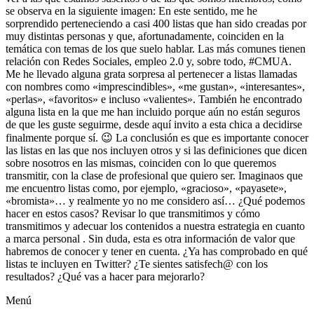
se observa en la siguiente imagen: En este sentido, me he
sorprendido perteneciendo a casi 400 listas que han sido creadas por
muy distintas personas y que, afortunadamente, coinciden en la
temática con temas de los que suelo hablar. Las más comunes tienen
relación con Redes Sociales, empleo 2.0 y, sobre todo, #CMUA.
Me he llevado alguna grata sorpresa al pertenecer a listas llamadas
con nombres como «imprescindibles», «me gustan», «interesantes»,
«perlas», «favoritos» e incluso «valientes». También he encontrado
alguna lista en la que me han incluido porque aún no están seguros
de que les guste seguirme, desde aquí invito a esta chica a decidirse
finalmente porque sí. 😉 La conclusión es que es importante conocer
las listas en las que nos incluyen otros y si las definiciones que dicen
sobre nosotros en las mismas, coinciden con lo que queremos
transmitir, con la clase de profesional que quiero ser. Imaginaos que
me encuentro listas como, por ejemplo, «gracioso», «payasete»,
«bromista»… y realmente yo no me considero así… ¿Qué podemos
hacer en estos casos? Revisar lo que transmitimos y cómo
transmitimos y adecuar los contenidos a nuestra estrategia en cuanto
a marca personal . Sin duda, esta es otra información de valor que
habremos de conocer y tener en cuenta. ¿Ya has comprobado en qué
listas te incluyen en Twitter? ¿Te sientes satisfech@ con los
resultados? ¿Qué vas a hacer para mejorarlo?
Menú