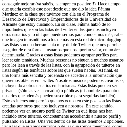
conseguir mejorar (ya sabéis, ¡siempre en positivo!!). Hace tiempo
que quería escribir este post desde que me dio la idea Fátima
Martínez en la clase que tuvimos con ella en el Programa de
Desarrollo de Directivos y Emprendedores de la Universidad de
Alicante que estoy cursando. En su clase, Fátima habló de lo
importantes que son las listas de Twitter en las que nos incluyen
otros usuarios y lo útil que puede sernos para conocernos más, saber
qué imagen transmitimos a los demás en esta red de microblogging.
Las listas son una herramienta muy útil de Twitter que nos permite
«seguir» de otra forma a usuarios que nos aportan valor, en un área
determinada. Gracias a estas listas podemos agrupar perfiles para
leer según temáticas. Muchas personas no siguen a muchos usuarios
pero los leen a través de las listas, con la agrupación de tuiteros en
listas según las temáticas sobre las que suelen hablar. Al final, es
una forma más sencilla y ordenada de acceder a la información que
queremos obtener en Twitter. Nosotros mismos podemos crear listas,
incluyendo a otros usuarios en la mismas. Estas listas pueden ser
privadas (sólo las ve su creador) o públicas (disponibles para otros
usuarios que además pueden suscribirse para seguirlas también).
Esto es interesante pero lo que nos ocupa en este post son las listas
creadas por otros que nos incluyen a nosotros. En este sentido,
podemos ver en nuestro perfil de Twitter en qué listas nos han
incluido otros tuiteros, concretamente accediendo a nuestro perfil y
pulsando en Listas: Una vez dentro de las listas tenemos 2 opciones,
ver a las que estamos suscritos o de las que somos miembros, como