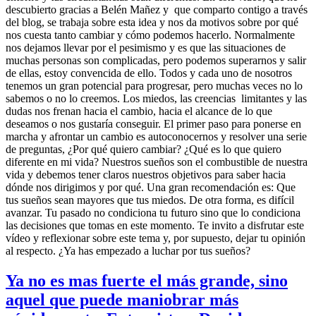
descubierto gracias a Belén Mañez y que comparto contigo a través
del blog, se trabaja sobre esta idea y nos da motivos sobre por qué
nos cuesta tanto cambiar y cómo podemos hacerlo. Normalmente
nos dejamos llevar por el pesimismo y es que las situaciones de
muchas personas son complicadas, pero podemos superarnos y salir
de ellas, estoy convencida de ello. Todos y cada uno de nosotros
tenemos un gran potencial para progresar, pero muchas veces no lo
sabemos o no lo creemos. Los miedos, las creencias limitantes y las
dudas nos frenan hacia el cambio, hacia el alcance de lo que
deseamos o nos gustaría conseguir. El primer paso para ponerse en
marcha y afrontar un cambio es autoconocernos y resolver una serie
de preguntas, ¿Por qué quiero cambiar? ¿Qué es lo que quiero
diferente en mi vida? Nuestros sueños son el combustible de nuestra
vida y debemos tener claros nuestros objetivos para saber hacia
dónde nos dirigimos y por qué. Una gran recomendación es: Que
tus sueños sean mayores que tus miedos. De otra forma, es difícil
avanzar. Tu pasado no condiciona tu futuro sino que lo condiciona
las decisiones que tomas en este momento. Te invito a disfrutar este
vídeo y reflexionar sobre este tema y, por supuesto, dejar tu opinión
al respecto. ¿Ya has empezado a luchar por tus sueños?
Ya no es mas fuerte el más grande, sino
aquel que puede maniobrar más