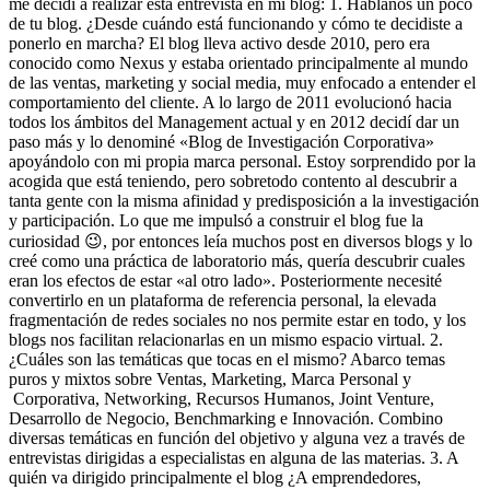
me decidí a realizar esta entrevista en mi blog: 1. Háblanos un poco
de tu blog. ¿Desde cuándo está funcionando y cómo te decidiste a
ponerlo en marcha? El blog lleva activo desde 2010, pero era
conocido como Nexus y estaba orientado principalmente al mundo
de las ventas, marketing y social media, muy enfocado a entender el
comportamiento del cliente. A lo largo de 2011 evolucionó hacia
todos los ámbitos del Management actual y en 2012 decidí dar un
paso más y lo denominé «Blog de Investigación Corporativa»
apoyándolo con mi propia marca personal. Estoy sorprendido por la
acogida que está teniendo, pero sobretodo contento al descubrir a
tanta gente con la misma afinidad y predisposición a la investigación
y participación. Lo que me impulsó a construir el blog fue la
curiosidad 😉, por entonces leía muchos post en diversos blogs y lo
creé como una práctica de laboratorio más, quería descubrir cuales
eran los efectos de estar «al otro lado». Posteriormente necesité
convertirlo en un plataforma de referencia personal, la elevada
fragmentación de redes sociales no nos permite estar en todo, y los
blogs nos facilitan relacionarlas en un mismo espacio virtual. 2.
¿Cuáles son las temáticas que tocas en el mismo? Abarco temas
puros y mixtos sobre Ventas, Marketing, Marca Personal y
Corporativa, Networking, Recursos Humanos, Joint Venture,
Desarrollo de Negocio, Benchmarking e Innovación. Combino
diversas temáticas en función del objetivo y alguna vez a través de
entrevistas dirigidas a especialistas en alguna de las materias. 3. A
quién va dirigido principalmente el blog ¿A emprendedores,