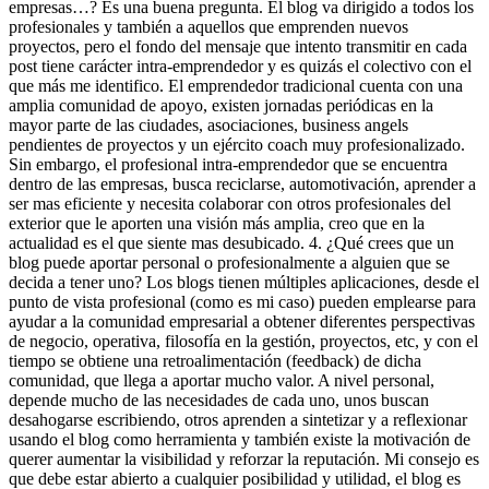
empresas…? Es una buena pregunta. El blog va dirigido a todos los
profesionales y también a aquellos que emprenden nuevos
proyectos, pero el fondo del mensaje que intento transmitir en cada
post tiene carácter intra-emprendedor y es quizás el colectivo con el
que más me identifico. El emprendedor tradicional cuenta con una
amplia comunidad de apoyo, existen jornadas periódicas en la
mayor parte de las ciudades, asociaciones, business angels
pendientes de proyectos y un ejército coach muy profesionalizado.
Sin embargo, el profesional intra-emprendedor que se encuentra
dentro de las empresas, busca reciclarse, automotivación, aprender a
ser mas eficiente y necesita colaborar con otros profesionales del
exterior que le aporten una visión más amplia, creo que en la
actualidad es el que siente mas desubicado. 4. ¿Qué crees que un
blog puede aportar personal o profesionalmente a alguien que se
decida a tener uno? Los blogs tienen múltiples aplicaciones, desde el
punto de vista profesional (como es mi caso) pueden emplearse para
ayudar a la comunidad empresarial a obtener diferentes perspectivas
de negocio, operativa, filosofía en la gestión, proyectos, etc, y con el
tiempo se obtiene una retroalimentación (feedback) de dicha
comunidad, que llega a aportar mucho valor. A nivel personal,
depende mucho de las necesidades de cada uno, unos buscan
desahogarse escribiendo, otros aprenden a sintetizar y a reflexionar
usando el blog como herramienta y también existe la motivación de
querer aumentar la visibilidad y reforzar la reputación. Mi consejo es
que debe estar abierto a cualquier posibilidad y utilidad, el blog es