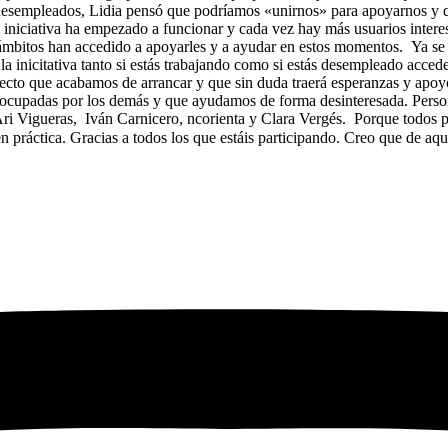
desempleados, Lidia pensó que podríamos «unirnos» para apoyarnos y qu
iniciativa ha empezado a funcionar y cada vez hay más usuarios interes
es ámbitos han accedido a apoyarles y a ayudar en estos momentos. Ya 
a la inicitativa tanto si estás trabajando como si estás desempleado ac
ecto que acabamos de arrancar y que sin duda traerá esperanzas y apoyo
reocupadas por los demás y que ayudamos de forma desinteresada. Per
 Ari Vigueras, Iván Carnicero, ncorienta y Clara Vergés. Porque todos 
 práctica. Gracias a todos los que estáis participando. Creo que de aqu