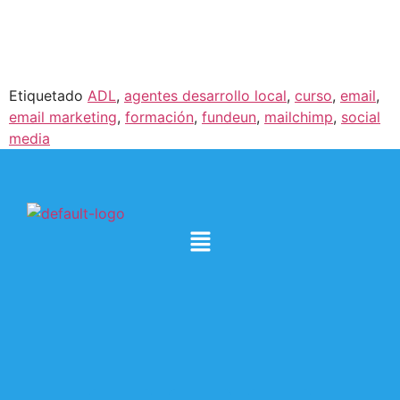
Etiquetado
ADL
,
agentes desarrollo local
,
curso
,
email
,
email marketing
,
formación
,
fundeun
,
mailchimp
,
social
media