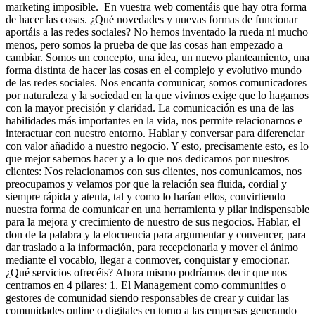
marketing imposible. En vuestra web comentáis que hay otra forma
de hacer las cosas. ¿Qué novedades y nuevas formas de funcionar
aportáis a las redes sociales? No hemos inventado la rueda ni mucho
menos, pero somos la prueba de que las cosas han empezado a
cambiar. Somos un concepto, una idea, un nuevo planteamiento, una
forma distinta de hacer las cosas en el complejo y evolutivo mundo
de las redes sociales. Nos encanta comunicar, somos comunicadores
por naturaleza y la sociedad en la que vivimos exige que lo hagamos
con la mayor precisión y claridad. La comunicación es una de las
habilidades más importantes en la vida, nos permite relacionarnos e
interactuar con nuestro entorno. Hablar y conversar para diferenciar
con valor añadido a nuestro negocio. Y esto, precisamente esto, es lo
que mejor sabemos hacer y a lo que nos dedicamos por nuestros
clientes: Nos relacionamos con sus clientes, nos comunicamos, nos
preocupamos y velamos por que la relación sea fluida, cordial y
siempre rápida y atenta, tal y como lo harían ellos, convirtiendo
nuestra forma de comunicar en una herramienta y pilar indispensable
para la mejora y crecimiento de nuestro de sus negocios. Hablar, el
don de la palabra y la elocuencia para argumentar y convencer, para
dar traslado a la información, para recepcionarla y mover el ánimo
mediante el vocablo, llegar a conmover, conquistar y emocionar.
¿Qué servicios ofrecéis? Ahora mismo podríamos decir que nos
centramos en 4 pilares: 1. El Management como communities o
gestores de comunidad siendo responsables de crear y cuidar las
comunidades online o digitales en torno a las empresas generando