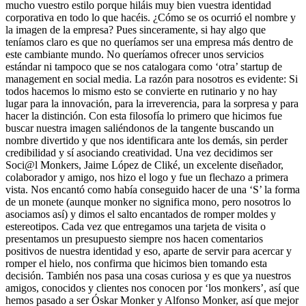
mucho vuestro estilo porque hiláis muy bien vuestra identidad
corporativa en todo lo que hacéis. ¿Cómo se os ocurrió el nombre y
la imagen de la empresa? Pues sinceramente, si hay algo que
teníamos claro es que no queríamos ser una empresa más dentro de
este cambiante mundo. No queríamos ofrecer unos servicios
estándar ni tampoco que se nos catalogara como ‘otra’ startup de
management en social media. La razón para nosotros es evidente: Si
todos hacemos lo mismo esto se convierte en rutinario y no hay
lugar para la innovación, para la irreverencia, para la sorpresa y para
hacer la distinción. Con esta filosofía lo primero que hicimos fue
buscar nuestra imagen saliéndonos de la tangente buscando un
nombre divertido y que nos identificara ante los demás, sin perder
credibilidad y sí asociando creatividad. Una vez decidimos ser
Soci@l Monkers, Jaime López de Cliké, un excelente diseñador,
colaborador y amigo, nos hizo el logo y fue un flechazo a primera
vista. Nos encantó como había conseguido hacer de una ‘S’ la forma
de un monete (aunque monker no significa mono, pero nosotros lo
asociamos así) y dimos el salto encantados de romper moldes y
estereotipos. Cada vez que entregamos una tarjeta de visita o
presentamos un presupuesto siempre nos hacen comentarios
positivos de nuestra identidad y eso, aparte de servir para acercar y
romper el hielo, nos confirma que hicimos bien tomando esta
decisión. También nos pasa una cosas curiosa y es que ya nuestros
amigos, conocidos y clientes nos conocen por ‘los monkers’, así que
hemos pasado a ser Óskar Monker y Alfonso Monker, así que mejor