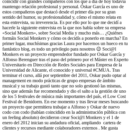
coincidir con grandes compañeros con los que a día de hoy todavía
mantengo relación profesional y personal. Óskar García es uno de
estos compañeros que destacó desde el primer día por su gran
sentido del humor, su profesionalidad y, cómo el mismo relata en
esta entrevista, su irreverencia. Es por ello por lo que me decidí a
hacerle la siguiente entrevista en la que nos habla sobre su empresa
«Social Monkers», sobre Social Media y mucho más… ¿Quiénes
formáis Social Monkers y cómo os decidís a ponerlo en marcha? En
primer lugar, muchísimas gracias Laura por hacernos un hueco en tu
fantástico blog, es todo un privilegio para nosotros 😉 Soci@l
Monkers es un proyecto emprendedor fundado por Oskar García y
Alfonso Berenguer tras el paso del primero por el Máster en Experto
Universitario en Dirección de Redes Sociales para Empresa de la
Universidad de Alicante, el conocido y universal #CMUA. Tras
terminar el curso, allá por septiembre del 2011, Oskar pudo optar al
management en modo prácticas de grupo empresas de ámbito
musical y su trabajo gustó tanto que no solo gestionó las mismas,
sino que además fue recomendado y dio el salto a la gestión de uno
de los 5 festivales de música más importantes del país, el Low Cost
Festival de Benidorm. En ese momento y tras llevar meses buscando
un proyecto que permitiera trabajar a Alfonso y Oskar de nuevo
codo con codo (habían coincidido en la administración pública con
un feeling absoluto) decidieron crear Soci@l Monkers y el 1 de
enero del 2012 inician su andadura oficial, ampliando cartera de
clientes y recursos mediante colaboradores externos . Me gusta