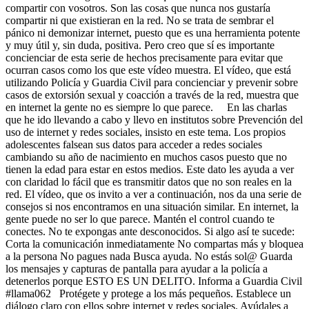
compartir con vosotros. Son las cosas que nunca nos gustaría
compartir ni que existieran en la red. No se trata de sembrar el
pánico ni demonizar internet, puesto que es una herramienta potente
y muy útil y, sin duda, positiva. Pero creo que sí es importante
concienciar de esta serie de hechos precisamente para evitar que
ocurran casos como los que este vídeo muestra. El vídeo, que está
utilizando Policía y Guardia Civil para concienciar y prevenir sobre
casos de extorsión sexual y coacción a través de la red, muestra que
en internet la gente no es siempre lo que parece. En las charlas
que he ido llevando a cabo y llevo en institutos sobre Prevención del
uso de internet y redes sociales, insisto en este tema. Los propios
adolescentes falsean sus datos para acceder a redes sociales
cambiando su año de nacimiento en muchos casos puesto que no
tienen la edad para estar en estos medios. Este dato les ayuda a ver
con claridad lo fácil que es transmitir datos que no son reales en la
red. El vídeo, que os invito a ver a continuación, nos da una serie de
consejos si nos encontramos en una situación similar. En internet, la
gente puede no ser lo que parece. Mantén el control cuando te
conectes. No te expongas ante desconocidos. Si algo así te sucede:
Corta la comunicación inmediatamente No compartas más y bloquea
a la persona No pagues nada Busca ayuda. No estás sol@ Guarda
los mensajes y capturas de pantalla para ayudar a la policía a
detenerlos porque ESTO ES UN DELITO. Informa a Guardia Civil
#llama062 Protégete y protege a los más pequeños. Establece un
diálogo claro con ellos sobre internet y redes sociales. Ayúdales a