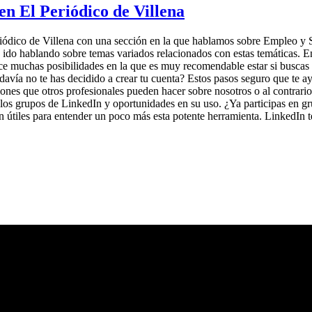
en El Periódico de Villena
ódico de Villena con una sección en la que hablamos sobre Empleo y S
do hablando sobre temas variados relacionados con estas temáticas. En e
ce muchas posibilidades en la que es muy recomendable estar si buscas
avía no te has decidido a crear tu cuenta? Estos pasos seguro que te 
ones que otros profesionales pueden hacer sobre nosotros o al contrario
los grupos de LinkedIn y oportunidades en su uso. ¿Ya participas en gru
ltan útiles para entender un poco más esta potente herramienta. LinkedI