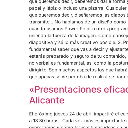
que queremos decir, deberemos darle forma y s
papel y lápiz o incluso una pizarra. Cualquie
que queremos decir, diseñaremos las diaposit
transmite… No hablamos de un diseño como mer
cuando usamos Power Point u otros programas
uniendo la fuerza de la imagen. Como consejo
diapositiva y sé lo más creativo posible. 3. 
fundamental saber qué vas a decir y ajustart
estarás preparado y seguro de tu contenido,
no verbal es fundamental, así como la postura
dirigirte. Son muchos aspectos los que habrás
que apenas se ve pero ha de realizarse para
«Presentaciones efica
Alicante
El próximo jueves 24 de abril impartiré el 
a 13.30 horas. Cada vez más es importante c
expresamos y cómo transmitimos ideas en nue