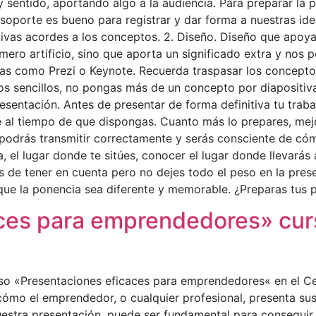
entido, aportando algo a la audiencia. Para preparar la pr
r soporte es bueno para registrar y dar forma a nuestras id
ivas acordes a los conceptos. 2. Diseño. Diseño que apoya
o artificio, sino que aporta un significado extra y nos per
 como Prezi o Keynote. Recuerda traspasar los conceptos 
s sencillos, no pongas más de un concepto por diapositiva
Presentación. Antes de presentar de forma definitiva tu tra
e al tiempo de que dispongas. Cuanto más lo prepares, mejo
 podrás transmitir correctamente y serás consciente de c
, el lugar donde te sitúes, conocer el lugar donde llevarás
 de tener en cuenta pero no dejes todo el peso en la prese
 que la ponencia sea diferente y memorable. ¿Preparas tus
ces para emprendedores» curso
curso «Presentaciones eficaces para emprendedores« en el 
ómo el emprendedor, o cualquier profesional, presenta su
stra presentación, puede ser fundamental para conseguir u