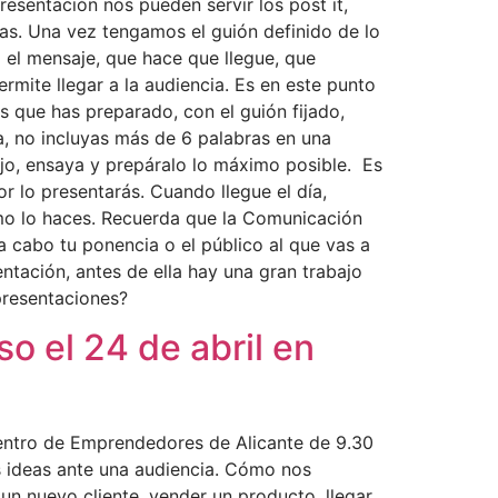
esentación nos pueden servir los post it,
eas. Una vez tengamos el guión definido de lo
 el mensaje, que hace que llegue, que
mite llegar a la audiencia. Es en este punto
que has preparado, con el guión fijado,
, no incluyas más de 6 palabras en una
bajo, ensaya y prepáralo lo máximo posible. Es
r lo presentarás. Cuando llegue el día,
ómo lo haces. Recuerda que la Comunicación
 a cabo tu ponencia o el público al que vas a
ntación, antes de ella hay una gran trabajo
 presentaciones?
 el 24 de abril en
Centro de Emprendedores de Alicante de 9.30
s ideas ante una audiencia. Cómo nos
n nuevo cliente, vender un producto, llegar