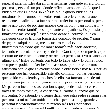
especial para mi. Llevaba algunas semanas pensando en escribir un
post más personal, un post donde reflexionar sobre todo lo que he
vivido en estos últimos 365 días y lo que quiero vivir en los
próximos. En algunos momentos temía hacerlo y pensaba que
realmente a nadie iban a interesar mis reflexiones personales, pero
me he acordado de por qué empecé con mi blog, para compartir, y
los sentimientos también es importante compartirlos. Es por esto que
finalmente me veo aquí, escribiendo desde el corazón, que en
cualquier caso es la única forma que conozco de escribir. Y para
despejar cualquier duda, me encuentro con el evento
#internetcambiatodo que me lanza todavía más hacia adelante,
teniendo en cuenta los consejos de Isra García, que siempre hay que
escribir desde el sentimiento y desde la experiencia. ¿Mi balance del
último año? Estoy contenta con todo lo trabajado y lo conseguido,
siempre se podrían haber hecho más cosas, pero me encuentro
satisfecha con lo que he evolucionado. Sobre todo estoy feliz por las
personas que han compartido este año conmigo, por las personas
que he ido conociendo y muchos de ellos ya forman parte de mi
círculo, aunque no nos hayamos visto en persona en algunos casos.
Me parecen increíbles las relaciones que pueden establecerse a
través de redes sociales, la confianza, el cariño, el apoyo que se
encuentra. No entiendo a quienes dicen que estas redes separan a las
personas, a mi me han unido a muchas personas muy grandes,
personal y profesionalmente. Y mucho más feliz por haber
compartido este año con mi familia, lo más grande que tengo. Y