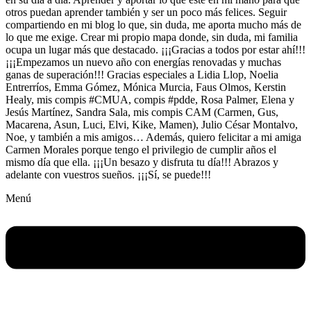
otros puedan aprender también y ser un poco más felices. Seguir
compartiendo en mi blog lo que, sin duda, me aporta mucho más de
lo que me exige. Crear mi propio mapa donde, sin duda, mi familia
ocupa un lugar más que destacado. ¡¡¡Gracias a todos por estar ahí!!!
¡¡¡Empezamos un nuevo año con energías renovadas y muchas
ganas de superación!!! Gracias especiales a Lidia Llop, Noelia
Entrerríos, Emma Gómez, Mónica Murcia, Faus Olmos, Kerstin
Healy, mis compis #CMUA, compis #pdde, Rosa Palmer, Elena y
Jesús Martínez, Sandra Sala, mis compis CAM (Carmen, Gus,
Macarena, Asun, Luci, Elvi, Kike, Mamen), Julio César Montalvo,
Noe, y también a mis amigos… Además, quiero felicitar a mi amiga
Carmen Morales porque tengo el privilegio de cumplir años el
mismo día que ella. ¡¡¡Un besazo y disfruta tu día!!! Abrazos y
adelante con vuestros sueños. ¡¡¡Sí, se puede!!!
Menú