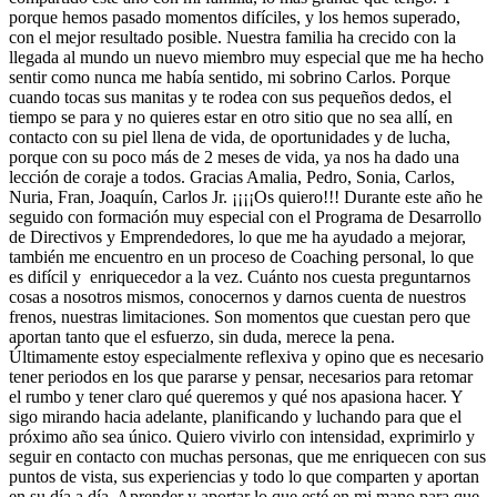
porque hemos pasado momentos difíciles, y los hemos superado,
con el mejor resultado posible. Nuestra familia ha crecido con la
llegada al mundo un nuevo miembro muy especial que me ha hecho
sentir como nunca me había sentido, mi sobrino Carlos. Porque
cuando tocas sus manitas y te rodea con sus pequeños dedos, el
tiempo se para y no quieres estar en otro sitio que no sea allí, en
contacto con su piel llena de vida, de oportunidades y de lucha,
porque con su poco más de 2 meses de vida, ya nos ha dado una
lección de coraje a todos. Gracias Amalia, Pedro, Sonia, Carlos,
Nuria, Fran, Joaquín, Carlos Jr. ¡¡¡¡Os quiero!!! Durante este año he
seguido con formación muy especial con el Programa de Desarrollo
de Directivos y Emprendedores, lo que me ha ayudado a mejorar,
también me encuentro en un proceso de Coaching personal, lo que
es difícil y enriquecedor a la vez. Cuánto nos cuesta preguntarnos
cosas a nosotros mismos, conocernos y darnos cuenta de nuestros
frenos, nuestras limitaciones. Son momentos que cuestan pero que
aportan tanto que el esfuerzo, sin duda, merece la pena.
Últimamente estoy especialmente reflexiva y opino que es necesario
tener periodos en los que pararse y pensar, necesarios para retomar
el rumbo y tener claro qué queremos y qué nos apasiona hacer. Y
sigo mirando hacia adelante, planificando y luchando para que el
próximo año sea único. Quiero vivirlo con intensidad, exprimirlo y
seguir en contacto con muchas personas, que me enriquecen con sus
puntos de vista, sus experiencias y todo lo que comparten y aportan
en su día a día. Aprender y aportar lo que esté en mi mano para que