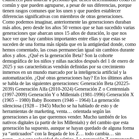
común y que pueden agruparse, a pesar de sus diferencias, porque
tienen rasgos comunes que los unen y que pueden establecer
diferencias significativas con miembros de otras generaciones.
Como podemos imaginar, anteriormente las generaciones duraban
más años, pero desde los años 50 vemos que se han sucedido varias
generaciones que abarcan unos 15 años de duración, lo que nos
hace ver que hay cambios importantes entre ellas y que estas se
suceden de una forma más rápida que en la antigüedad donde, como
hemos comentado, las cosas permanecían igual sin cambios durante
años y años. ¿Qué es la generación Beta? Son la cohorte
demográfica de los niños y niñas nacidos después del 1 de enero de
2025 y sus características vendrán definidas por su crecimiento
inmersos en un mundo marcado por la inteligencia artificial y la
automatización. ¿Qué otras generaciones hay? En los últimos años
se habla de las siguientes generaciones: Generación Beta (20225-
2039) Generación Alfa (2010-2024) Generación Z o Centennials
(1997-2009) Generación Y o Millenials (1981-1996) Generación X
(1965 – 1980) Baby Boomers (1946 – 1964) La generación
silenciosa (1928 – 1945) Mucho se ha hablado de esto y de
herramientas de marketing, venta… orientada según las
generaciones a las que queremos vender. Mucho también de los
nativos digitales (a partir de los Millenials) y del cambio que esta
generación ha supuesto, aunque se hayan quedado de alguna forma
ya “anticuados” con la llegada de los Z… todo cambia… sin