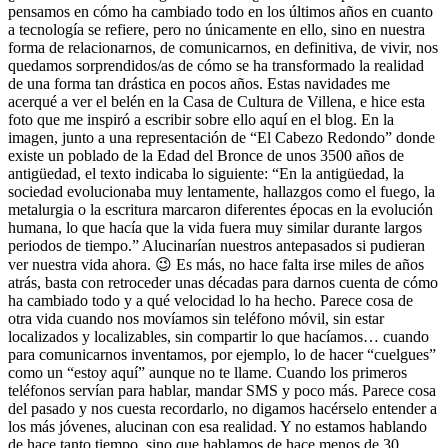
pensamos en cómo ha cambiado todo en los últimos años en cuanto
a tecnología se refiere, pero no únicamente en ello, sino en nuestra
forma de relacionarnos, de comunicarnos, en definitiva, de vivir, nos
quedamos sorprendidos/as de cómo se ha transformado la realidad
de una forma tan drástica en pocos años. Estas navidades me
acerqué a ver el belén en la Casa de Cultura de Villena, e hice esta
foto que me inspiró a escribir sobre ello aquí en el blog. En la
imagen, junto a una representación de “El Cabezo Redondo” donde
existe un poblado de la Edad del Bronce de unos 3500 años de
antigüedad, el texto indicaba lo siguiente: “En la antigüedad, la
sociedad evolucionaba muy lentamente, hallazgos como el fuego, la
metalurgia o la escritura marcaron diferentes épocas en la evolución
humana, lo que hacía que la vida fuera muy similar durante largos
periodos de tiempo.” Alucinarían nuestros antepasados si pudieran
ver nuestra vida ahora. 😉 Es más, no hace falta irse miles de años
atrás, basta con retroceder unas décadas para darnos cuenta de cómo
ha cambiado todo y a qué velocidad lo ha hecho. Parece cosa de
otra vida cuando nos movíamos sin teléfono móvil, sin estar
localizados y localizables, sin compartir lo que hacíamos… cuando
para comunicarnos inventamos, por ejemplo, lo de hacer “cuelgues”
como un “estoy aquí” aunque no te llame. Cuando los primeros
teléfonos servían para hablar, mandar SMS y poco más. Parece cosa
del pasado y nos cuesta recordarlo, no digamos hacérselo entender a
los más jóvenes, alucinan con esa realidad. Y no estamos hablando
de hace tanto tiempo, sino que hablamos de hace menos de 30