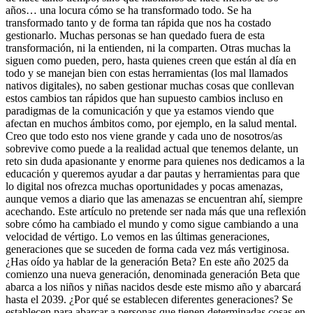
años… una locura cómo se ha transformado todo. Se ha
transformado tanto y de forma tan rápida que nos ha costado
gestionarlo. Muchas personas se han quedado fuera de esta
transformación, ni la entienden, ni la comparten. Otras muchas la
siguen como pueden, pero, hasta quienes creen que están al día en
todo y se manejan bien con estas herramientas (los mal llamados
nativos digitales), no saben gestionar muchas cosas que conllevan
estos cambios tan rápidos que han supuesto cambios incluso en
paradigmas de la comunicación y que ya estamos viendo que
afectan en muchos ámbitos como, por ejemplo, en la salud mental.
Creo que todo esto nos viene grande y cada uno de nosotros/as
sobrevive como puede a la realidad actual que tenemos delante, un
reto sin duda apasionante y enorme para quienes nos dedicamos a la
educación y queremos ayudar a dar pautas y herramientas para que
lo digital nos ofrezca muchas oportunidades y pocas amenazas,
aunque vemos a diario que las amenazas se encuentran ahí, siempre
acechando. Este artículo no pretende ser nada más que una reflexión
sobre cómo ha cambiado el mundo y como sigue cambiando a una
velocidad de vértigo. Lo vemos en las últimas generaciones,
generaciones que se suceden de forma cada vez más vertiginosa.
¿Has oído ya hablar de la generación Beta? En este año 2025 da
comienzo una nueva generación, denominada generación Beta que
abarca a los niños y niñas nacidos desde este mismo año y abarcará
hasta el 2039. ¿Por qué se establecen diferentes generaciones? Se
establecen para abarcar a personas que tienen determinadas cosas en