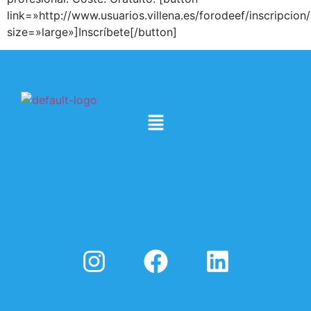
link=»http://www.usuarios.villena.es/forodeef/inscripcion
size=»large»]Inscríbete[/button]