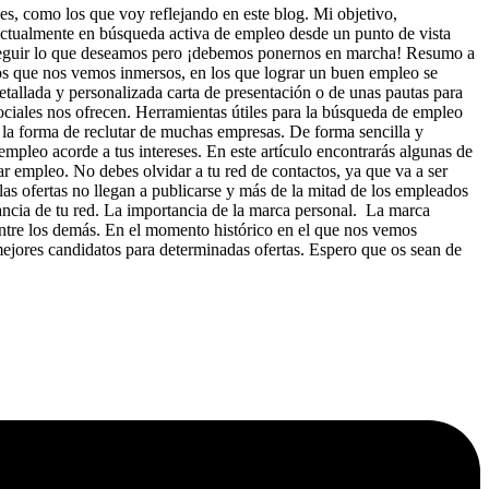
s, como los que voy reflejando en este blog. Mi objetivo,
 actualmente en búsqueda activa de empleo desde un punto de vista
onseguir lo que deseamos pero ¡debemos ponernos en marcha! Resumo a
os que nos vemos inmersos, en los que lograr un buen empleo se
etallada y personalizada carta de presentación o de unas pautas para
sociales nos ofrecen. Herramientas útiles para la búsqueda de empleo
 la forma de reclutar de muchas empresas. De forma sencilla y
mpleo acorde a tus intereses. En este artículo encontrarás algunas de
ar empleo. No debes olvidar a tu red de contactos, ya que va a ser
s ofertas no llegan a publicarse y más de la mitad de los empleados
rtancia de tu red. La importancia de la marca personal. La marca
 entre los demás. En el momento histórico en el que nos vemos
mejores candidatos para determinadas ofertas. Espero que os sean de