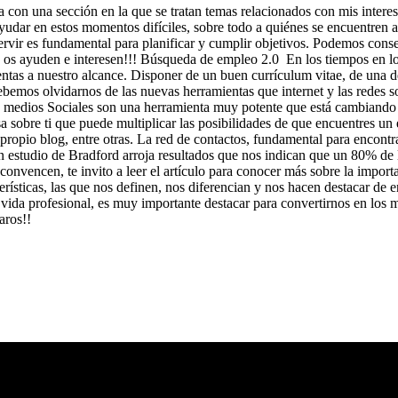
con una sección en la que se tratan temas relacionados con mis interese
ayudar en estos momentos difíciles, sobre todo a quiénes se encuentren
servir es fundamental para planificar y cumplir objetivos. Podemos c
ue os ayuden e interesen!!! Búsqueda de empleo 2.0 En los tiempos en l
ientas a nuestro alcance. Disponer de un buen currículum vitae, de una d
debemos olvidarnos de las nuevas herramientas que internet y las redes 
s y medios Sociales son una herramienta muy potente que está cambiando
obre ti que puede multiplicar las posibilidades de que encuentres un e
propio blog, entre otras. La red de contactos, fundamental para encontr
estudio de Bradford arroja resultados que nos indican que un 80% de la
e convencen, te invito a leer el artículo para conocer más sobre la impo
erísticas, las que nos definen, nos diferencian y nos hacen destacar de
 vida profesional, es muy importante destacar para convertirnos en los 
aros!!