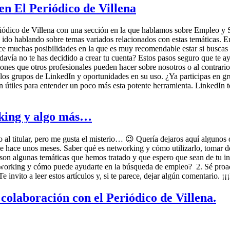
en El Periódico de Villena
ódico de Villena con una sección en la que hablamos sobre Empleo y S
do hablando sobre temas variados relacionados con estas temáticas. En e
ce muchas posibilidades en la que es muy recomendable estar si buscas
avía no te has decidido a crear tu cuenta? Estos pasos seguro que te 
ones que otros profesionales pueden hacer sobre nosotros o al contrario
los grupos de LinkedIn y oportunidades en su uso. ¿Ya participas en gru
ltan útiles para entender un poco más esta potente herramienta. LinkedI
rking y algo más…
o al titular, pero me gusta el misterio… 😉 Quería dejaros aquí algunos 
e hace unos meses. Saber qué es networking y cómo utilizarlo, tomar de
on algunas temáticas que hemos tratado y que espero que sean de tu inter
etworking y cómo puede ayudarte en la búsqueda de empleo? 2. Sé proac
 invito a leer estos artículos y, si te parece, dejar algún comentario. ¡
colaboración con el Periódico de Villena.