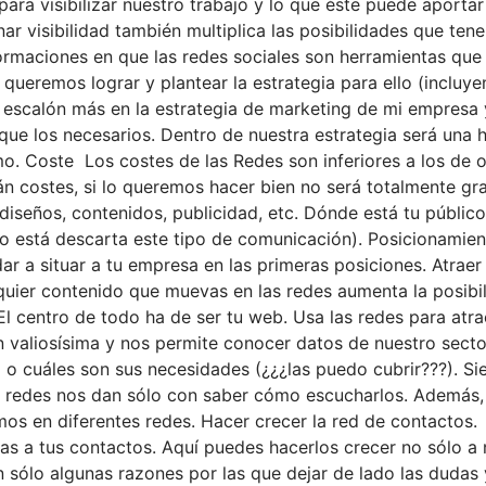
 para visibilizar nuestro trabajo y lo que éste puede aport
r visibilidad también multiplica las posibilidades que te
ormaciones en que las redes sociales son herramientas que
queremos lograr y plantear la estrategia para ello (incluy
un escalón más en la estrategia de marketing de mi empresa
ue los necesarios. Dentro de nuestra estrategia será una 
o. Coste Los costes de las Redes son inferiores a los de ot
án costes, si lo queremos hacer bien no será totalmente gra
diseños, contenidos, publicidad, etc. Dónde está tu públi
o lo está descarta este tipo de comunicación). Posicionamie
r a situar a tu empresa en las primeras posiciones. Atraer
ier contenido que muevas en las redes aumenta la posibilid
El centro de todo ha de ser tu web. Usa las redes para atra
valiosísima y nos permite conocer datos de nuestro sector,
a o cuáles son sus necesidades (¿¿¿las puedo cubrir???). S
 redes nos dan sólo con saber cómo escucharlos. Además, 
s en diferentes redes. Hacer crecer la red de contactos. V
 a tus contactos. Aquí puedes hacerlos crecer no sólo a ni
on sólo algunas razones por las que dejar de lado las dudas