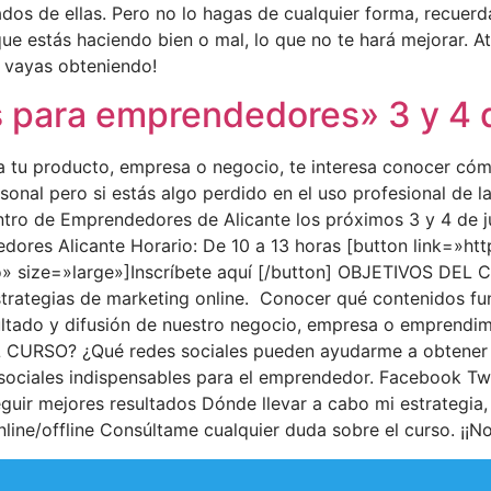
dos de ellas. Pero no lo hagas de cualquier forma, recuerda f
que estás haciendo bien o mal, lo que no te hará mejorar. A
ue vayas obteniendo!
 para emprendedores» 3 y 4 de
 tu producto, empresa o negocio, te interesa conocer cóm
onal pero si estás algo perdido en el uso profesional de l
ntro de Emprendedores de Alicante los próximos 3 y 4 de 
edores Alicante Horario: De 10 a 13 horas [button link=»ht
 size=»large»]Inscríbete aquí [/button] OBJETIVOS DEL C
trategias de marketing online. Conocer qué contenidos fu
ltado y difusión de nuestro negocio, empresa o emprendim
L CURSO? ¿Qué redes sociales pueden ayudarme a obtener
sociales indispensables para el emprendedor. Facebook Tw
uir mejores resultados Dónde llevar a cabo mi estrategia,
ine/offline Consúltame cualquier duda sobre el curso. ¡¡N