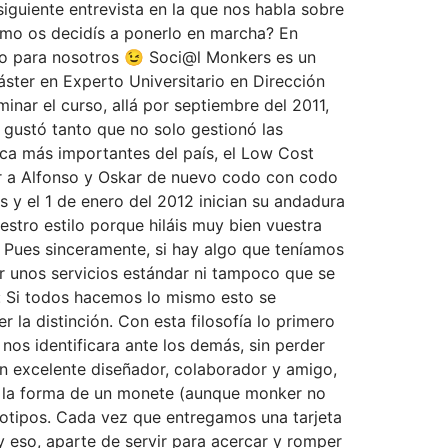
 siguiente entrevista en la que nos habla sobre
mo os decidís a ponerlo en marcha? En
gio para nosotros 😉 Soci@l Monkers es un
ster en Experto Universitario en Dirección
nar el curso, allá por septiembre del 2011,
gustó tanto que no solo gestionó las
ica más importantes del país, el Low Cost
ar a Alfonso y Oskar de nuevo codo con codo
s y el 1 de enero del 2012 inician su andadura
stro estilo porque hiláis muy bien vuestra
 Pues sinceramente, si hay algo que teníamos
 unos servicios estándar ni tampoco que se
: Si todos hacemos lo mismo esto se
r la distinción. Con esta filosofía lo primero
os identificara ante los demás, sin perder
un excelente diseñador, colaborador y amigo,
S’ la forma de un monete (aunque monker no
eotipos. Cada vez que entregamos una tarjeta
 eso, aparte de servir para acercar y romper