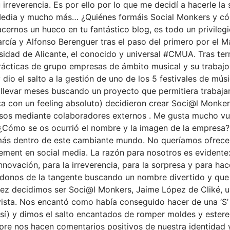
 irreverencia. Es por ello por lo que me decidí a hacerle la
Media y mucho más… ¿Quiénes formáis Social Monkers y có
acernos un hueco en tu fantástico blog, es todo un privile
ía y Alfonso Berenguer tras el paso del primero por el Má
idad de Alicante, el conocido y universal #CMUA. Tras termi
ticas de grupo empresas de ámbito musical y su trabajo 
o el salto a la gestión de uno de los 5 festivales de mús
 llevar meses buscando un proyecto que permitiera trabaj
ca con un feeling absoluto) decidieron crear Soci@l Monker
ursos mediante colaboradores externos . Me gusta mucho vue
 ¿Cómo se os ocurrió el nombre y la imagen de la empresa?
más dentro de este cambiante mundo. No queríamos ofrecer
ement en social media. La razón para nosotros es evidente
nnovación, para la irreverencia, para la sorpresa y para hace
donos de la tangente buscando un nombre divertido y que n
 vez decidimos ser Soci@l Monkers, Jaime López de Cliké, 
a vista. Nos encantó como había conseguido hacer de una ‘
así) y dimos el salto encantados de romper moldes y ester
re nos hacen comentarios positivos de nuestra identidad y