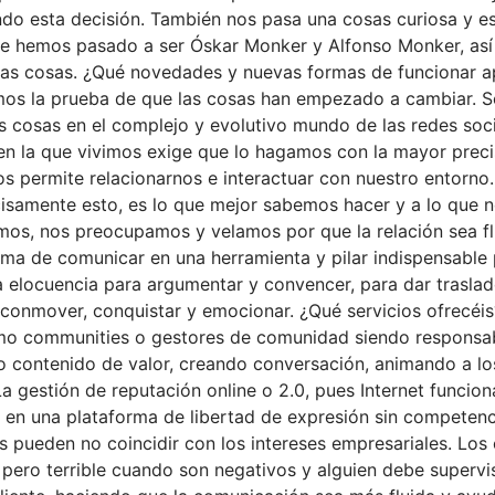
ndo esta decisión. También nos pasa una cosas curiosa y e
 que hemos pasado a ser Óskar Monker y Alfonso Monker, as
as cosas. ¿Qué novedades y nuevas formas de funcionar ap
mos la prueba de que las cosas han empezado a cambiar. S
as cosas en el complejo y evolutivo mundo de las redes so
en la que vivimos exige que lo hagamos con la mayor preci
os permite relacionarnos e interactuar con nuestro entorno
cisamente esto, es lo que mejor sabemos hacer y a lo que 
os, nos preocupamos y velamos por que la relación sea flui
orma de comunicar en una herramienta y pilar indispensable
la elocuencia para argumentar y convencer, para dar traslad
a conmover, conquistar y emocionar. ¿Qué servicios ofrecé
mo communities o gestores de comunidad siendo responsabl
o contenido de valor, creando conversación, animando a los
 gestión de reputación online o 2.0, pues Internet funcion
 en una plataforma de libertad de expresión sin competenci
es pueden no coincidir con los intereses empresariales. L
ero terrible cuando son negativos y alguien debe supervis