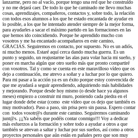
lanzarme, pero no al vacío, porque tengo una red que he construído
y no me dejará caer. De todo lo que he caminado me llevo muchas
cosas, aprendizajes, compañeros, contactos y, sobre todo, la relación
con todos esos alumnos a los que he estado encantada de ayudar en
lo posible, a los que he intentado atender siempre de la mejor forma,
para ayudarles a sacar el máximo partido en las formaciones en las
que hemos ido coincidiendo. Porque he aprendido mucho con
vosotros y me ha encantado acompañaros en este camino,
GRACIAS. Seguiremos en contacto, por supuesto. No es un adiós,
ni mucho menos. Estaré aquí cerca dando mucha guerra. Es un
punto y seguido, un reajustarme las alas para volar hacia mi sueño, y
poner en marcha algún que otro sueño más que pronto compartiré
con vosotros. Tal y como se cuenta en este maravilloso vídeo que os
dejo a continuación, me atrevo a soñar y a luchar por lo que quiero.
Para mi pasar a la acción ya es un éxito porque estoy convencida de
que me ayudará a seguir aprendiendo, adquiriendo más habilidades
y mejorando. Porque desde hoy mismo (o desde hace ya algunos
meses) empiezo a construir mi muro, poniendo cada piedra en el
lugar donde debe estar (como este vídeo que os dejo que también es
muy motivador). Paso a paso, sin prisa pero sin pausa. Espero contar
con todos vosotr@s durante este camino. Seguiremos caminando
junt@s. ¡¡¡Ya sabéis que podéis contar conmigo!!! Voy a dedicar
más esfuerzos a la formación y sobre todo a ayudar a otros a que
también se atrevan a saltar y luchar por sus sueños, así como a otros
proyectos personales que aún están en pañales pero que son muy