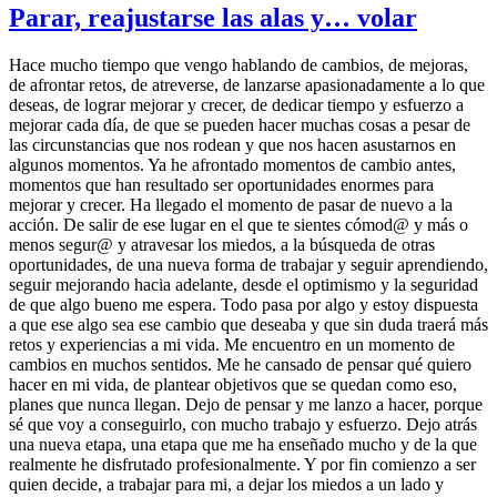
Parar, reajustarse las alas y… volar
Hace mucho tiempo que vengo hablando de cambios, de mejoras,
de afrontar retos, de atreverse, de lanzarse apasionadamente a lo que
deseas, de lograr mejorar y crecer, de dedicar tiempo y esfuerzo a
mejorar cada día, de que se pueden hacer muchas cosas a pesar de
las circunstancias que nos rodean y que nos hacen asustarnos en
algunos momentos. Ya he afrontado momentos de cambio antes,
momentos que han resultado ser oportunidades enormes para
mejorar y crecer. Ha llegado el momento de pasar de nuevo a la
acción. De salir de ese lugar en el que te sientes cómod@ y más o
menos segur@ y atravesar los miedos, a la búsqueda de otras
oportunidades, de una nueva forma de trabajar y seguir aprendiendo,
seguir mejorando hacia adelante, desde el optimismo y la seguridad
de que algo bueno me espera. Todo pasa por algo y estoy dispuesta
a que ese algo sea ese cambio que deseaba y que sin duda traerá más
retos y experiencias a mi vida. Me encuentro en un momento de
cambios en muchos sentidos. Me he cansado de pensar qué quiero
hacer en mi vida, de plantear objetivos que se quedan como eso,
planes que nunca llegan. Dejo de pensar y me lanzo a hacer, porque
sé que voy a conseguirlo, con mucho trabajo y esfuerzo. Dejo atrás
una nueva etapa, una etapa que me ha enseñado mucho y de la que
realmente he disfrutado profesionalmente. Y por fin comienzo a ser
quien decide, a trabajar para mi, a dejar los miedos a un lado y