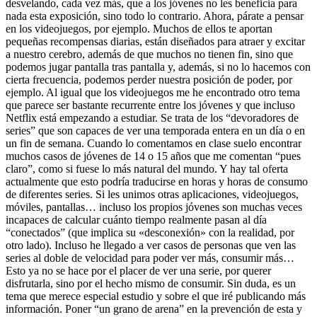
desvelando, cada vez más, que a los jóvenes no les beneficia para
nada esta exposición, sino todo lo contrario. Ahora, párate a pensar
en los videojuegos, por ejemplo. Muchos de ellos te aportan
pequeñas recompensas diarias, están diseñados para atraer y excitar
a nuestro cerebro, además de que muchos no tienen fin, sino que
podemos jugar pantalla tras pantalla y, además, si no lo hacemos con
cierta frecuencia, podemos perder nuestra posición de poder, por
ejemplo. Al igual que los videojuegos me he encontrado otro tema
que parece ser bastante recurrente entre los jóvenes y que incluso
Netflix está empezando a estudiar. Se trata de los “devoradores de
series” que son capaces de ver una temporada entera en un día o en
un fin de semana. Cuando lo comentamos en clase suelo encontrar
muchos casos de jóvenes de 14 o 15 años que me comentan “pues
claro”, como si fuese lo más natural del mundo. Y hay tal oferta
actualmente que esto podría traducirse en horas y horas de consumo
de diferentes series. Si les unimos otras aplicaciones, videojuegos,
móviles, pantallas… incluso los propios jóvenes son muchas veces
incapaces de calcular cuánto tiempo realmente pasan al día
“conectados” (que implica su «desconexión» con la realidad, por
otro lado). Incluso he llegado a ver casos de personas que ven las
series al doble de velocidad para poder ver más, consumir más…
Esto ya no se hace por el placer de ver una serie, por querer
disfrutarla, sino por el hecho mismo de consumir. Sin duda, es un
tema que merece especial estudio y sobre el que iré publicando más
información. Poner “un grano de arena” en la prevención de esta y