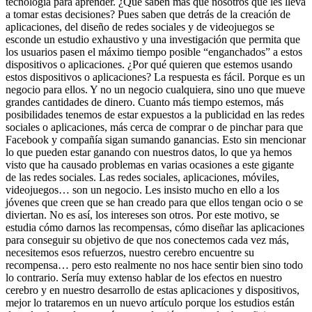
tecnología para aprender. ¿Qué saben más que nosotros que les lleva
a tomar estas decisiones? Pues saben que detrás de la creación de
aplicaciones, del diseño de redes sociales y de videojuegos se
esconde un estudio exhaustivo y una investigación que permita que
los usuarios pasen el máximo tiempo posible “enganchados” a estos
dispositivos o aplicaciones. ¿Por qué quieren que estemos usando
estos dispositivos o aplicaciones? La respuesta es fácil. Porque es un
negocio para ellos. Y no un negocio cualquiera, sino uno que mueve
grandes cantidades de dinero. Cuanto más tiempo estemos, más
posibilidades tenemos de estar expuestos a la publicidad en las redes
sociales o aplicaciones, más cerca de comprar o de pinchar para que
Facebook y compañía sigan sumando ganancias. Esto sin mencionar
lo que pueden estar ganando con nuestros datos, lo que ya hemos
visto que ha causado problemas en varias ocasiones a este gigante
de las redes sociales. Las redes sociales, aplicaciones, móviles,
videojuegos… son un negocio. Les insisto mucho en ello a los
jóvenes que creen que se han creado para que ellos tengan ocio o se
diviertan. No es así, los intereses son otros. Por este motivo, se
estudia cómo darnos las recompensas, cómo diseñar las aplicaciones
para conseguir su objetivo de que nos conectemos cada vez más,
necesitemos esos refuerzos, nuestro cerebro encuentre su
recompensa… pero esto realmente no nos hace sentir bien sino todo
lo contrario. Sería muy extenso hablar de los efectos en nuestro
cerebro y en nuestro desarrollo de estas aplicaciones y dispositivos,
mejor lo trataremos en un nuevo artículo porque los estudios están