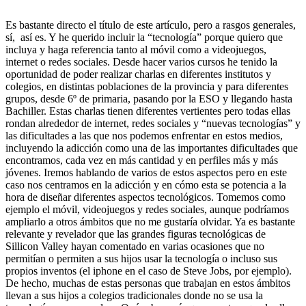
Es bastante directo el título de este artículo, pero a rasgos generales,
sí, así es. Y he querido incluir la “tecnología” porque quiero que
incluya y haga referencia tanto al móvil como a videojuegos,
internet o redes sociales. Desde hacer varios cursos he tenido la
oportunidad de poder realizar charlas en diferentes institutos y
colegios, en distintas poblaciones de la provincia y para diferentes
grupos, desde 6º de primaria, pasando por la ESO y llegando hasta
Bachiller. Estas charlas tienen diferentes vertientes pero todas ellas
rondan alrededor de internet, redes sociales y “nuevas tecnologías” y
las dificultades a las que nos podemos enfrentar en estos medios,
incluyendo la adicción como una de las importantes dificultades que
encontramos, cada vez en más cantidad y en perfiles más y más
jóvenes. Iremos hablando de varios de estos aspectos pero en este
caso nos centramos en la adicción y en cómo esta se potencia a la
hora de diseñar diferentes aspectos tecnológicos. Tomemos como
ejemplo el móvil, videojuegos y redes sociales, aunque podríamos
ampliarlo a otros ámbitos que no me gustaría olvidar. Ya es bastante
relevante y revelador que las grandes figuras tecnológicas de
Sillicon Valley hayan comentado en varias ocasiones que no
permitían o permiten a sus hijos usar la tecnología o incluso sus
propios inventos (el iphone en el caso de Steve Jobs, por ejemplo).
De hecho, muchas de estas personas que trabajan en estos ámbitos
llevan a sus hijos a colegios tradicionales donde no se usa la