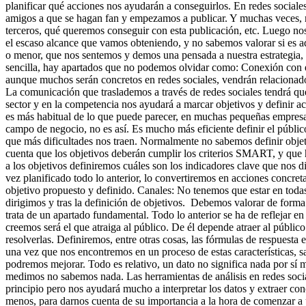
planificar qué acciones nos ayudarán a conseguirlos. En redes social
amigos a que se hagan fan y empezamos a publicar. Y muchas veces, n
terceros, qué queremos conseguir con esta publicación, etc. Luego n
el escaso alcance que vamos obteniendo, y no sabemos valorar si es ad
o menor, que nos sentemos y demos una pensada a nuestra estrategia,
sencilla, hay apartados que no podemos olvidar como: Conexión con e
aunque muchos serán concretos en redes sociales, vendrán relacionados
La comunicación que traslademos a través de redes sociales tendrá qu
sector y en la competencia nos ayudará a marcar objetivos y definir ac
es más habitual de lo que puede parecer, en muchas pequeñas empresa
campo de negocio, no es así. Es mucho más eficiente definir el público
que más dificultades nos traen. Normalmente no sabemos definir objet
cuenta que los objetivos deberán cumplir los criterios SMART, y que 
a los objetivos definiremos cuáles son los indicadores clave que nos di
vez planificado todo lo anterior, lo convertiremos en acciones concre
objetivo propuesto y definido. Canales: No tenemos que estar en todas l
dirigimos y tras la definición de objetivos. Debemos valorar de forma
trata de un apartado fundamental. Todo lo anterior se ha de reflejar e
creemos será el que atraiga al público. De él depende atraer al público
resolverlas. Definiremos, entre otras cosas, las fórmulas de respuesta
una vez que nos encontremos en un proceso de estas características, 
podremos mejorar. Todo es relativo, un dato no significa nada por s
medimos no sabemos nada. Las herramientas de análisis en redes social
principio pero nos ayudará mucho a interpretar los datos y extraer co
menos, para darnos cuenta de su importancia a la hora de comenzar a ut