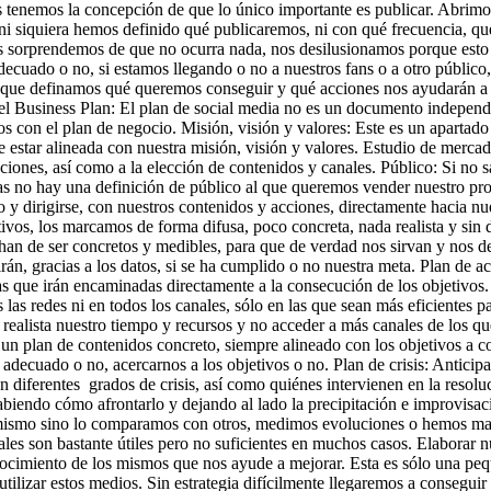
es tenemos la concepción de que lo único importante es publicar. Abrim
i siquiera hemos definido qué publicaremos, ni con qué frecuencia, qu
os sorprendemos de que no ocurra nada, nos desilusionamos porque esto
ecuado o no, si estamos llegando o no a nuestros fans o a otro público,
 que definamos qué queremos conseguir y qué acciones nos ayudarán a h
l Business Plan: El plan de social media no es un documento independie
 con el plan de negocio. Misión, visión y valores: Este es un apartado
e estar alineada con nuestra misión, visión y valores. Estudio de merc
ciones, así como a la elección de contenidos y canales. Público: Si no 
s no hay una definición de público al que queremos vender nuestro pro
 y dirigirse, con nuestros contenidos y acciones, directamente hacia nu
ivos, los marcamos de forma difusa, poco concreta, nada realista y sin
han de ser concretos y medibles, para que de verdad nos sirvan y nos de
rán, gracias a los datos, si se ha cumplido o no nuestra meta. Plan de ac
tas que irán encaminadas directamente a la consecución de los objetivo
as redes ni en todos los canales, sólo en las que sean más eficientes pa
 realista nuestro tiempo y recursos y no acceder a más canales de los q
n un plan de contenidos concreto, siempre alineado con los objetivos a 
 adecuado o no, acercarnos a los objetivos o no. Plan de crisis: Anticipa
 en diferentes grados de crisis, así como quiénes intervienen en la resol
sabiendo cómo afrontarlo y dejando al lado la precipitación e improvis
í mismo sino lo comparamos con otros, medimos evoluciones o hemos marc
es son bastante útiles pero no suficientes en muchos casos. Elaborar n
nocimiento de los mismos que nos ayude a mejorar. Esta es sólo una peque
ilizar estos medios. Sin estrategia difícilmente llegaremos a conseguir