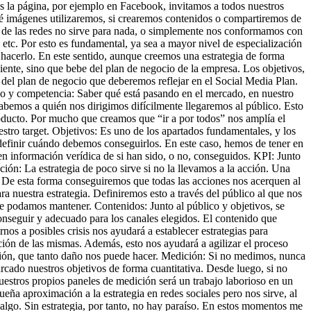
os la página, por ejemplo en Facebook, invitamos a todos nuestros
é imágenes utilizaremos, si crearemos contenidos o compartiremos de
 de las redes no sirve para nada, o simplemente nos conformamos con
 etc. Por esto es fundamental, ya sea a mayor nivel de especialización
acerlo. En este sentido, aunque creemos una estrategia de forma
nte, sino que bebe del plan de negocio de la empresa. Los objetivos,
 del plan de negocio que deberemos reflejar en el Social Media Plan.
ado y competencia: Saber qué está pasando en el mercado, en nuestro
sabemos a quién nos dirigimos difícilmente llegaremos al público. Esto
ducto. Por mucho que creamos que “ir a por todos” nos amplía el
estro target. Objetivos: Es uno de los apartados fundamentales, y los
 definir cuándo debemos conseguirlos. En este caso, hemos de tener en
n información verídica de si han sido, o no, conseguidos. KPI: Junto
ción: La estrategia de poco sirve si no la llevamos a la acción. Una
s. De esta forma conseguiremos que todas las acciones nos acerquen al
ra nuestra estrategia. Definiremos esto a través del público al que nos
ue podamos mantener. Contenidos: Junto al público y objetivos, se
conseguir y adecuado para los canales elegidos. El contenido que
rnos a posibles crisis nos ayudará a establecer estrategias para
ución de las mismas. Además, esto nos ayudará a agilizar el proceso
ación, que tanto daño nos puede hacer. Medición: Si no medimos, nunca
ado nuestros objetivos de forma cuantitativa. Desde luego, si no
uestros propios paneles de medición será un trabajo laborioso en un
ña aproximación a la estrategia en redes sociales pero nos sirve, al
 algo. Sin estrategia, por tanto, no hay paraíso. En estos momentos me