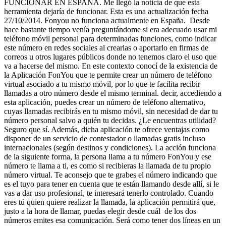
FUNCIONAR EN ESPAÑA. Me llegó la noticia de que esta
herramienta dejaría de funcionar. Esta es una actualización fecha
27/10/2014. Fonyou no funciona actualmente en España. Desde
hace bastante tiempo venía preguntándome si era adecuado usar mi
teléfono móvil personal para determinadas funciones, como indicar
este número en redes sociales al crearlas o aportarlo en firmas de
correos u otros lugares públicos donde no tenemos claro el uso que
va a hacerse del mismo. En este contexto conocí de la existencia de
la Aplicación FonYou que te permite crear un número de teléfono
virtual asociado a tu mismo móvil, por lo que te facilita recibir
llamadas a otro número desde el mismo terminal. decir, accediendo a
esta aplicación, puedes crear un número de teléfono alternativo,
cuyas llamadas recibirás en tu mismo móvil, sin necesidad de dar tu
número personal salvo a quién tu decidas. ¿Le encuentras utilidad?
Seguro que sí. Además, dicha aplicación te ofrece ventajas como
disponer de un servicio de contestador o llamadas gratis incluso
internacionales (según destinos y condiciones). La acción funciona
de la siguiente forma, la persona llama a tu número FonYou y ese
número te llama a ti, es como si recibieras la llamada de tu propio
número virtual. Te aconsejo que te grabes el número indicando que
es el tuyo para tener en cuenta que te están llamando desde allí, si le
vas a dar uso profesional, te interesará tenerlo controlado. Cuando
eres tú quien quiere realizar la llamada, la aplicación permitirá que,
justo a la hora de llamar, puedas elegir desde cuál de los dos
números emites esa comunicación. Será como tener dos líneas en un