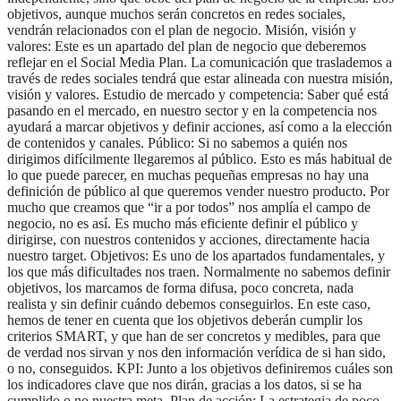
objetivos, aunque muchos serán concretos en redes sociales,
vendrán relacionados con el plan de negocio. Misión, visión y
valores: Este es un apartado del plan de negocio que deberemos
reflejar en el Social Media Plan. La comunicación que traslademos a
través de redes sociales tendrá que estar alineada con nuestra misión,
visión y valores. Estudio de mercado y competencia: Saber qué está
pasando en el mercado, en nuestro sector y en la competencia nos
ayudará a marcar objetivos y definir acciones, así como a la elección
de contenidos y canales. Público: Si no sabemos a quién nos
dirigimos difícilmente llegaremos al público. Esto es más habitual de
lo que puede parecer, en muchas pequeñas empresas no hay una
definición de público al que queremos vender nuestro producto. Por
mucho que creamos que “ir a por todos” nos amplía el campo de
negocio, no es así. Es mucho más eficiente definir el público y
dirigirse, con nuestros contenidos y acciones, directamente hacia
nuestro target. Objetivos: Es uno de los apartados fundamentales, y
los que más dificultades nos traen. Normalmente no sabemos definir
objetivos, los marcamos de forma difusa, poco concreta, nada
realista y sin definir cuándo debemos conseguirlos. En este caso,
hemos de tener en cuenta que los objetivos deberán cumplir los
criterios SMART, y que han de ser concretos y medibles, para que
de verdad nos sirvan y nos den información verídica de si han sido,
o no, conseguidos. KPI: Junto a los objetivos definiremos cuáles son
los indicadores clave que nos dirán, gracias a los datos, si se ha
cumplido o no nuestra meta. Plan de acción: La estrategia de poco