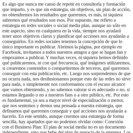
Es algo que nunca me canso de repetir en consultoría y formación
que imparto, y es que sin estrategia, sin objetivos, sin plan de acción,
no obtendremos los resultados que queremos, es más, ni siquiera
sabremos qué resultados son esos. Por supuesto, me refiero a
estrategia en redes sociales o social media plan, aunque no sólo en
este aspecto, sino en cualquiera en la vida, siempre nos ayudará
tener unos objetivos claros y planificar qué acciones nos ayudarán a
conseguirlos. En redes sociales tenemos la concepción de que lo
único importante es publicar. Abrimos la página, por ejemplo en
Facebook, invitamos a todos nuestros amigos a que se hagan fan y
empezamos a publicar. Y muchas veces, ni siquiera hemos definido
qué publicaremos, ni con qué frecuencia, qué imágenes utilizaremos,
si crearemos contenidos o compartiremos de terceros, qué queremos
conseguir con esta publicación, etc. Luego nos sorprendemos de que
no ocurra nada, nos desilusionamos porque esto de las redes no sirve
para nada, o simplemente nos conformamos con el escaso alcance
que vamos obteniendo, y no sabemos valorar si es adecuado o no, si
estamos llegando o no a nuestros fans o a otro público, etc. Por esto
es fundamental, ya sea a mayor nivel de especialización o menor,
que nos sentemos y demos una pensada a nuestra estrategia, que
definamos qué queremos conseguir y qué acciones nos ayudarán a
hacerlo. En este sentido, aunque creemos una estrategia de forma
sencilla, hay apartados que no podemos olvidar como: Conexión
con el Business Plan: El plan de social media no es un documento
independiente, sino que bebe del plan de negocio de la empresa. Los