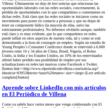
Villena: Últimamente no dejo de leer noticias que relacionan las
oportunidades laborales con las redes sociales, concretamente, la
pérdida de oportunidades con lo que compartimos o comentamos en
dichas redes. Está claro que las redes sociales se iniciaron como un
movimiento para poner en contacto a personas y que no dejan de
tener un componente lúdico (la mayoría de ellas, salvo las
estrictamente profesionales). No debemos olvidarlo aunque, también
está claro y es muy evidente, que lo que compartimos en redes
puede influir en otros aspectos de nuestra vida, tal y como se está
demostrando a la hora de conseguir un empleo. Según un estudio de
Young Peoples´s Consumer Conficence donde se entrevistó a 6.000
jóvenes entre 16 y 34 años de China, Brasil, Nigeria, el Reino
Unido, la India y los Estados Unidos, un 10% de los entrevistados
afirmó haber perdido una posibilidad de empleo por sus
actualizaciones en redes tan masivas como Facebook o Twitter.
[button link=»http://www.elperiodicodevillena.com/noticia.asp?
idnoticia=83953&texto=laura%20mateo» size=»large»]Leer artículo
completo[/button]
Aprende sobre LinkedIn con mis artículos
en El Periódico de Villena
Como ya sabéis hace varios meses que vengo colaborando con El