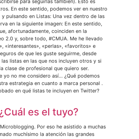
cribirse para seguirlas también). Esto es
tros. En este sentido, podemos ver en nuestro
l y pulsando en Listas: Una vez dentro de las
va en la siguiente imagen: En este sentido,
ue, afortunadamente, coinciden en la
eo 2.0 y, sobre todo, #CMUA. Me he llevado
 «interesantes», «perlas», «favoritos» e
seguros de que les guste seguirme, desde
as listas en las que nos incluyen otros y si
a clase de profesional que quiero ser.
nte yo no me considero así… ¿Qué podemos
tra estrategia en cuanto a marca personal .
bado en qué listas te incluyen en Twitter?
¿Cuál es el tuyo?
Microblogging. Por eso he asistido a muchas
mado muchísimo la atención las grandes