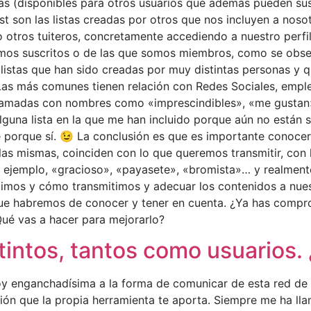
cas (disponibles para otros usuarios que además pueden sus
st son las listas creadas por otros que nos incluyen a noso
ido otros tuiteros, concretamente accediendo a nuestro perfi
amos suscritos o de las que somos miembros, como se obser
istas que han sido creadas por muy distintas personas y q
 Las más comunes tienen relación con Redes Sociales, empl
 llamadas con nombres como «imprescindibles», «me gustan»,
lguna lista en la que me han incluido porque aún no están 
e porque sí. 😉 La conclusión es que es importante conocer l
las mismas, coinciden con lo que queremos transmitir, con l
r ejemplo, «gracioso», «payasete», «bromista»… y realme
timos y cómo transmitimos y adecuar los contenidos a nues
que habremos de conocer y tener en cuenta. ¿Ya has compro
¿Qué vas a hacer para mejorarlo?
tintos, tantos como usuarios. 
y enganchadísima a la forma de comunicar de esta red de 
n que la propia herramienta te aporta. Siempre me ha lla