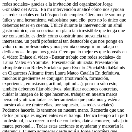
redes sociales» gracias a la invitación del organizador Jorge
González del Arco. En mi intervención analicé cómo nos ayudan
las redes sociales en la búsqueda de empleo. Ciertamente son muy
útiles y una herramienta valiosísima para ello, pero no lo único que
debemos tener en cuenta. Utilicé durante la intervención un símil
gastronómico, cómo cocinar un plato tan irresistible que tenga que
ser consumido, es decir, cómo construir una presencia tan
interesante, un perfil profesional tan destacable que nos ponga en
valor como profesionales y nos permita conseguir un trabajo o
dedicarnos a lo que nos gusta. Creo que lo mejor es que lo veáis en
el vídeo: Enlace al vídeo «Buscar trabajo con redes sociales» de
Laura Mateo en Youtube. Presentación utilizada: Presentación
«Empléate con Redes Sociales» para Evento #SocialMediaBalmis
en Cigarreras Alicante from Laura Mateo Catalán En definitiva,
muchos ingredientes se conjugan (motivación, formación,
experiencia, entusiasmo, actitud, aptitud…), pero no sólo esto,
también debemos fijar objetivos, planificar acciones concretas,
cuidar la imagen de lo que hacemos, trabajar en nuestra marca
personal y utilizar todas las herramientas que podamos y estén a
nuestro alcance (entre ellas, por supuesto, las redes sociales).
Podemos hacerlo, lo tenemos en nuestra mano. Recuerda que uno
de los principales ingredientes es el trabajo. Dedica tiempo a tu perfil
profesional, haz crecer tu red de contactos, date a conocer, trabaja tu
marca personal… Todas estas acciones te ayudarán y marcarán la
diferencia. Quiero agradecer desde aquí a Jorge González que