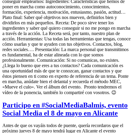
conseguir emplearnos: Ingredientes: Características que hemos de
poner en marcha como autoconocimiento, conocimientos,
formación, experiencia, motivación, entusiasmo, pasión, actitud…
Plato final: Saber qué objetivos nos mueven, definirlos bien y
dividirlos en más pequeños. Receta: De poco sirve tener los
ingredientes y saber qué quiero conseguir si no me pongo en marcha
a través de la acción. La Receta será, por tanto, nuestro plan de
acción. Herramientas: Usa todas las herramientas que tengas, conoce
cómo usarlas y que te ayuden con tus objetivos. Contactos, blog,
redes sociales…. Presentación: La marca personal que transmitimos
es fundamental, ha de estar alineada con lo que somos
profesionalmente. Comunicación: Si no comunicas, no existes.
¿Llega lo bueno que eres a tus contactos? Cada comunicación es
una oportunidad más de que te conozcan, ganar contactos y que
éstos piensen en ti como en experto de referencia de un tema. Ponte
en marcha, anúdate bien el delantal y recuerda el método MEC,
«Mueve el culo». Ver el álbum del evento. Pronto tendremos el
vídeo de la ponencia, también lo compartiré con vosotros. 😉
Participo en #SocialMediaBalmis, evento
Social Media el 8 de mayo en Alicante
Antes de que os vayáis todos de puente, quería recordaros que el
próximo jueves 8 de mayo tendrá lugar en Alicante el evento