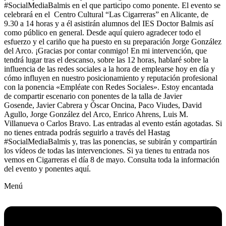
#SocialMediaBalmis en el que participo como ponente. El evento se
celebrará en el Centro Cultural “Las Cigarreras” en Alicante, de
9.30 a 14 horas y a él asistirán alumnos del IES Doctor Balmis así
como público en general. Desde aquí quiero agradecer todo el
esfuerzo y el cariño que ha puesto en su preparación Jorge González
del Arco. ¡Gracias por contar conmigo! En mi intervención, que
tendrá lugar tras el descanso, sobre las 12 horas, hablaré sobre la
influencia de las redes sociales a la hora de emplearse hoy en día y
cómo influyen en nuestro posicionamiento y reputación profesional
con la ponencia «Empléate con Redes Sociales». Estoy encantada
de compartir escenario con ponentes de la talla de Javier
Gosende, Javier Cabrera y Óscar Oncina, Paco Viudes, David
Agullo, Jorge González del Arco, Enrico Ahrens, Luis M.
Villanueva o Carlos Bravo. Las entradas al evento están agotadas. Si
no tienes entrada podrás seguirlo a través del Hastag
#SocialMediaBalmis y, tras las ponencias, se subirán y compartirán
los vídeos de todas las intervenciones. Si ya tienes tu entrada nos
vemos en Cigarreras el día 8 de mayo. Consulta toda la información
del evento y ponentes aquí.
Menú