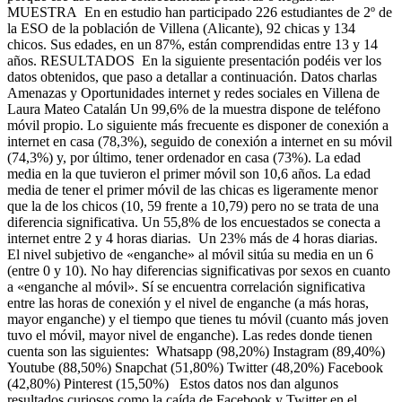
MUESTRA En en estudio han participado 226 estudiantes de 2º de
la ESO de la población de Villena (Alicante), 92 chicas y 134
chicos. Sus edades, en un 87%, están comprendidas entre 13 y 14
años. RESULTADOS En la siguiente presentación podéis ver los
datos obtenidos, que paso a detallar a continuación. Datos charlas
Amenazas y Oportunidades internet y redes sociales en Villena de
Laura Mateo Catalán Un 99,6% de la muestra dispone de teléfono
móvil propio. Lo siguiente más frecuente es disponer de conexión a
internet en casa (78,3%), seguido de conexión a internet en su móvil
(74,3%) y, por último, tener ordenador en casa (73%). La edad
media en la que tuvieron el primer móvil son 10,6 años. La edad
media de tener el primer móvil de las chicas es ligeramente menor
que la de los chicos (10, 59 frente a 10,79) pero no se trata de una
diferencia significativa. Un 55,8% de los encuestados se conecta a
internet entre 2 y 4 horas diarias. Un 23% más de 4 horas diarias.
El nivel subjetivo de «enganche» al móvil sitúa su media en un 6
(entre 0 y 10). No hay diferencias significativas por sexos en cuanto
a «enganche al móvil». Sí se encuentra correlación significativa
entre las horas de conexión y el nivel de enganche (a más horas,
mayor enganche) y el tiempo que tienes tu móvil (cuanto más joven
tuvo el móvil, mayor nivel de enganche). Las redes donde tienen
cuenta son las siguientes: Whatsapp (98,20%) Instagram (89,40%)
Youtube (88,50%) Snapchat (51,80%) Twitter (48,20%) Facebook
(42,80%) Pinterest (15,50%) Estos datos nos dan algunos
resultados curiosos como la caída de Facebook y Twitter en el