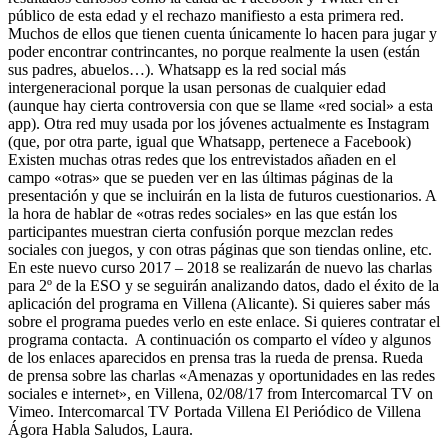
público de esta edad y el rechazo manifiesto a esta primera red.
Muchos de ellos que tienen cuenta únicamente lo hacen para jugar y
poder encontrar contrincantes, no porque realmente la usen (están
sus padres, abuelos…). Whatsapp es la red social más
intergeneracional porque la usan personas de cualquier edad
(aunque hay cierta controversia con que se llame «red social» a esta
app). Otra red muy usada por los jóvenes actualmente es Instagram
(que, por otra parte, igual que Whatsapp, pertenece a Facebook)
Existen muchas otras redes que los entrevistados añaden en el
campo «otras» que se pueden ver en las últimas páginas de la
presentación y que se incluirán en la lista de futuros cuestionarios. A
la hora de hablar de «otras redes sociales» en las que están los
participantes muestran cierta confusión porque mezclan redes
sociales con juegos, y con otras páginas que son tiendas online, etc.
En este nuevo curso 2017 – 2018 se realizarán de nuevo las charlas
para 2º de la ESO y se seguirán analizando datos, dado el éxito de la
aplicación del programa en Villena (Alicante). Si quieres saber más
sobre el programa puedes verlo en este enlace. Si quieres contratar el
programa contacta. A continuación os comparto el vídeo y algunos
de los enlaces aparecidos en prensa tras la rueda de prensa. Rueda
de prensa sobre las charlas «Amenazas y oportunidades en las redes
sociales e internet», en Villena, 02/08/17 from Intercomarcal TV on
Vimeo. Intercomarcal TV Portada Villena El Periódico de Villena
Ágora Habla Saludos, Laura.