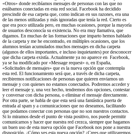
«Otros» donde recibíamos mensajes de personas con las que no
estábamos conectadas en esta red social. Facebook ha decidido
prescindir de esa carpeta que, como indican en sus razones, era una
de las menos utilizadas y más ignoradas que tenía la red. Cierto es
que era poco utilizada pero, en muchas ocasiones, porque la mayoría
de usuarios desconocía su existencia. No era muy llamativa, que
digamos. En muchas de las formaciones que imparto hemos hablado
de la carpeta y me he encontrado, en múltiples ocasiones, que los
alumnos tenían acumulados muchos mensajes en dicha carpeta
(algunos de ellos importantes, e incluso inquietantes) por desconocer
que dicha carpeta existía. Actualmente ya no aparece en Facebook,
ya se ha modificado por «Message request» o, en España,
«Solicitudes de mensajes» que es la nueva opción que contempla
esta red. El funcionamiento será que, a través de dicha carpeta,
recibiremos notificaciones de personas que quieren enviarnos un
mensaje y con quienes no estamos conectados. Podremos acceder y
leer el mensaje y, una vez hecho, tendremos dos opciones, contestar
y conversar con dicha persona, o eliminar el mensaje directamente.
Por otra parte, se habla de que esta será una fantástica puerta de
entrada al spam y a comunicaciones que no deseamos, facilitando
que podamos conectar con personas que no son nuestros contactos.
Si lo miramos desde el punto de vista positivo, nos puede permitir
comunicarnos y hacer que nuestra red crezca, siempre que hagamos
un buen uso de esta nueva opción que Facebook nos pone a nuestra
disposición. ¿Cómo ves esta nueva opción? ¿Crees que utilizaremos