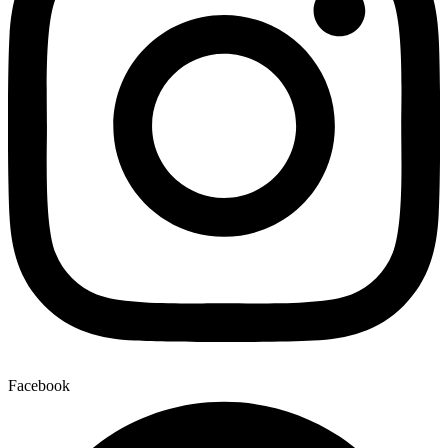
Facebook